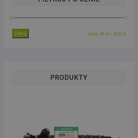
Filtruj
Cena
Cena
Cena:
40 zł
—
620 zł
min.
maks.
PRODUKTY