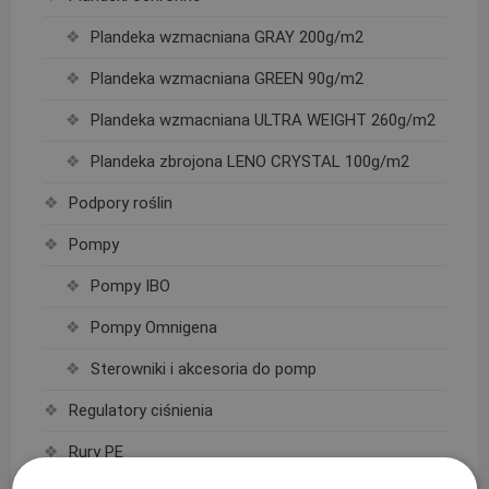
Plandeka wzmacniana GRAY 200g/m2
Plandeka wzmacniana GREEN 90g/m2
Plandeka wzmacniana ULTRA WEIGHT 260g/m2
Plandeka zbrojona LENO CRYSTAL 100g/m2
Podpory roślin
Pompy
Pompy IBO
Pompy Omnigena
Sterowniki i akcesoria do pomp
Regulatory ciśnienia
Rury PE