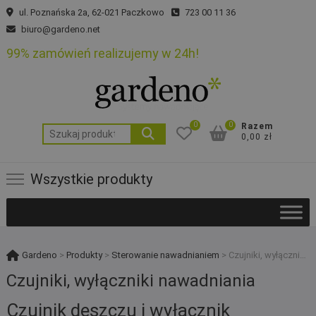
Skip
ul. Poznańska 2a, 62-021 Paczkowo
723 00 11 36
to
biuro@gardeno.net
content
99% zamówień realizujemy w 24h!
0
0
Razem
Szukaj:
0,00 zł
Wszystkie produkty
Gardeno
>
Produkty
>
Sterowanie nawadnianiem
>
Czujniki, wyłączniki nawadniania
Czujniki, wyłączniki nawadniania
Czujnik deszczu i wyłącznik