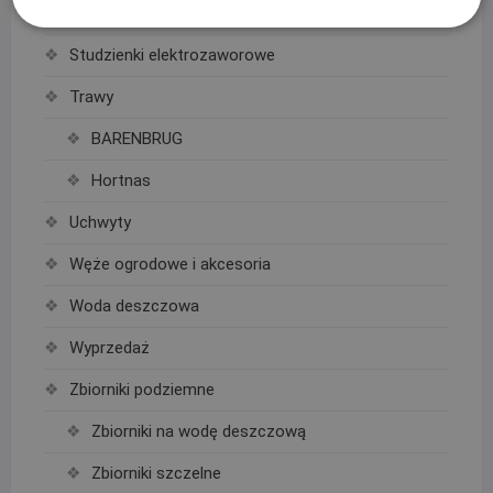
Studzienki czerpalne
Studzienki elektrozaworowe
Trawy
BARENBRUG
Hortnas
Uchwyty
Węże ogrodowe i akcesoria
Woda deszczowa
Wyprzedaż
Zbiorniki podziemne
Zbiorniki na wodę deszczową
Zbiorniki szczelne