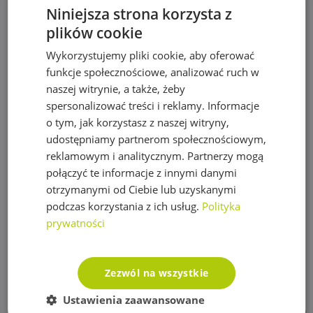
Siatki na krety, Akcesoria
Niniejsza strona korzysta z
Akcesoria do siatek
plików cookie
Wykorzystujemy pliki cookie, aby oferować
Siatka na krety
funkcje społecznościowe, analizować ruch w
Sterowanie nawadnianiem
naszej witrynie, a także, żeby
spersonalizować treści i reklamy. Informacje
Czujniki, wyłączniki nawadniania
o tym, jak korzystasz z naszej witryny,
Elektrozawory
udostępniamy partnerom społecznościowym,
reklamowym i analitycznym. Partnerzy mogą
Moduły WIFI
połączyć te informacje z innymi danymi
Przewody sterownicze
otrzymanymi od Ciebie lub uzyskanymi
podczas korzystania z ich usług.
Polityka
Sterowniki Nawadniania
prywatności
Sterowniki Drip Drop
Sterowniki Hunter
Zezwól na wszystkie
Sterowniki Rain Bird
Ustawienia zaawansowane