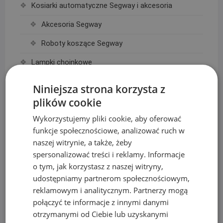
Kosiarki automatyczne Segway i akcesoria
Akcesoria Segway
Roboty koszące Segway
Lampki choinkowe
Kurtyny świetlne LED
Niniejsza strona korzysta z
plików cookie
Lampki choinkowe białe ciepłe
Wykorzystujemy pliki cookie, aby oferować
Lampki choinkowe białe zimne
funkcje społecznościowe, analizować ruch w
Lampki choinkowe kolorowe
naszej witrynie, a także, żeby
spersonalizować treści i reklamy. Informacje
Łazienka, Kuchnia
o tym, jak korzystasz z naszej witryny,
Baterie
udostępniamy partnerom społecznościowym,
reklamowym i analitycznym. Partnerzy mogą
Deszczownice
połączyć te informacje z innymi danymi
otrzymanymi od Ciebie lub uzyskanymi
Linie Kroplujące i akcesoria