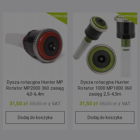
Promocja!
Promocja!
Dysza rotacyjna Hunter MP
Dysza rotacyjna Hunter
Rotator MP2000 360 zasięg
Rotator 1000 MP1000 360
4,0-6,4m
zasięg 2,5-4,5m
Pierwotna
Aktualna
Pierwotna
Aktualna
31,50
zł
38,00
zł
31,50
zł
38,00
zł
z VAT
z VAT
cena
cena
cena
cena
Dodaj do koszyka
Dodaj do koszyka
wynosiła:
wynosi:
wynosiła:
wynosi:
38,00 zł.
31,50 zł.
38,00 zł.
31,50 zł.