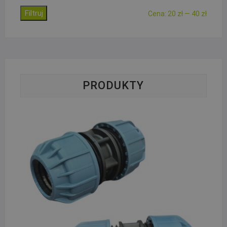
Filtruj
Cena
Cena
Cena:
20 zł
—
40 zł
min.
maks.
PRODUKTY