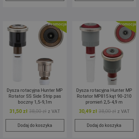
38,00 zł.
31,50 zł.
38,00 zł.
31,50 zł.
Promocja!
Promocja!
Dysza rotacyjna Hunter MP
Dysza rotacyjna Hunter MP
Rotator SS Side Strip pas
Rotator MP815 kąt 90-210
boczny 1,5-9,1m
promień 2,5-4,9 m
Pierwotna
Aktualna
Pierwotna
Aktualna
31,50
zł
38,00
zł
30,49
zł
38,00
zł
z VAT
z VAT
cena
cena
cena
cena
Dodaj do koszyka
Dodaj do koszyka
wynosiła:
wynosi:
wynosiła:
wynosi:
38,00 zł.
31,50 zł.
38,00 zł.
30,49 zł.