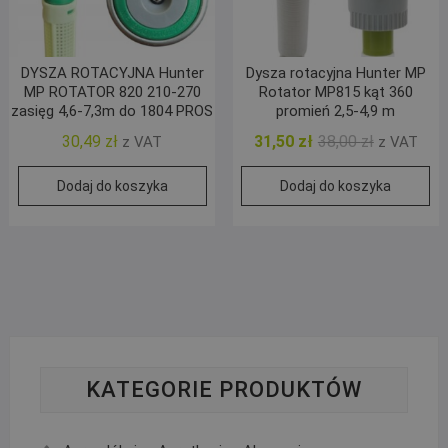
DYSZA ROTACYJNA Hunter
Dysza rotacyjna Hunter MP
MP ROTATOR 820 210-270
Rotator MP815 kąt 360
zasięg 4,6-7,3m do 1804 PROS
promień 2,5-4,9 m
Pierwotna
Aktualna
30,49
zł
31,50
zł
38,00
zł
z VAT
z VAT
cena
cena
Dodaj do koszyka
Dodaj do koszyka
wynosiła:
wynosi:
38,00 zł.
31,50 zł.
KATEGORIE PRODUKTÓW