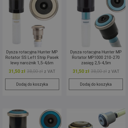
Dysza rotacyjna Hunter MP
Dysza rotacyjna Hunter MP
Rotator SS Left Strip Pasek
Rotator MP1000 210-270
lewy narożnik 1,5-4,6m
zasięg 2,5-4,5m
Pierwotna
Aktualna
Pierwotna
Aktualna
31,50
zł
38,00
zł
31,50
zł
38,00
zł
z VAT
z VAT
cena
cena
cena
cena
Dodaj do koszyka
Dodaj do koszyka
wynosiła:
wynosi:
wynosiła:
wynosi:
38,00 zł.
31,50 zł.
38,00 zł.
31,50 zł.