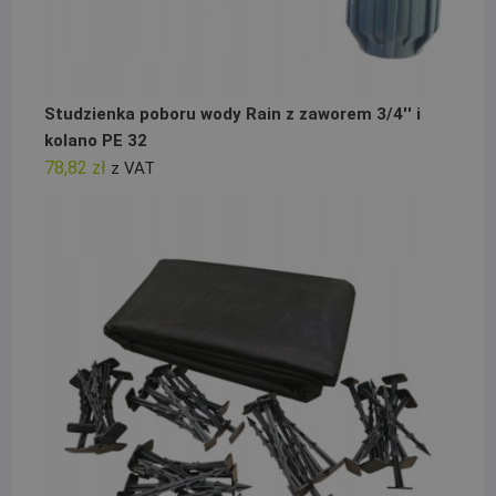
Studzienka poboru wody Rain z zaworem 3/4'' i
kolano PE 32
78,82
zł
z VAT