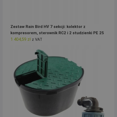
Zestaw Rain Bird HV 7 sekcji: kolektor z
kompresorem, sterownik RC2 i 2 studzienki PE 25
1 404,59
zł
z VAT