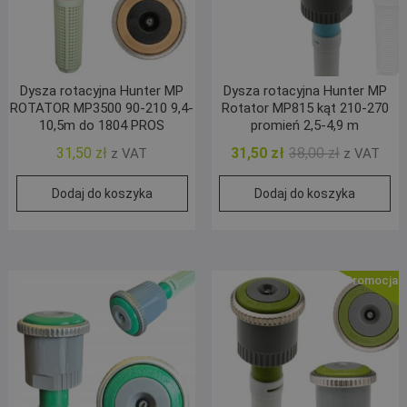
Dysza rotacyjna Hunter MP
Dysza rotacyjna Hunter MP
ROTATOR MP3500 90-210 9,4-
Rotator MP815 kąt 210-270
10,5m do 1804 PROS
promień 2,5-4,9 m
Pierwotna
Aktualna
31,50
zł
31,50
zł
38,00
zł
z VAT
z VAT
cena
cena
Dodaj do koszyka
Dodaj do koszyka
wynosiła:
wynosi:
38,00 zł.
31,50 zł.
Promocja!