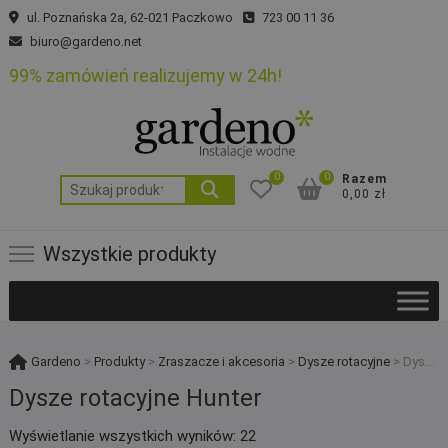
Skip
ul. Poznańska 2a, 62-021 Paczkowo
723 00 11 36
to
biuro@gardeno.net
content
99% zamówień realizujemy w 24h!
0
0
Razem
Szukaj:
0,00 zł
Wszystkie produkty
Gardeno
>
Produkty
>
Zraszacze i akcesoria
>
Dysze rotacyjne
>
Dysze rotacyjne Hunter
Dysze rotacyjne Hunter
Posortowane
Wyświetlanie wszystkich wyników: 22