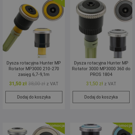
Dysza rotacyjna Hunter MP
Dysza rotacyjna Hunter MP
Rotator MP3000 210-270
Rotator 3000 MP3000 360 do
zasięg 6,7-9,1m
PROS 1804
Pierwotna
Aktualna
31,50
zł
38,00
zł
31,50
zł
z VAT
z VAT
cena
cena
Dodaj do koszyka
Dodaj do koszyka
wynosiła:
wynosi:
38,00 zł.
31,50 zł.
Promocja!
Promocja!