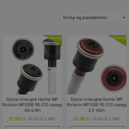
według
popularności
Promocja!
Promocja!
Dysza rotacyjna Hunter MP
Dysza rotacyjna Hunter MP
Rotator MP2000 90-210 zasięg
Rotator MP1000 90-210 zasięg
4,0-6,4m
2,5-4,6m
Pierwotna
Aktualna
Pierwotna
Aktualna
31,50
zł
38,00
zł
31,50
zł
38,00
zł
z VAT
z VAT
cena
cena
cena
cena