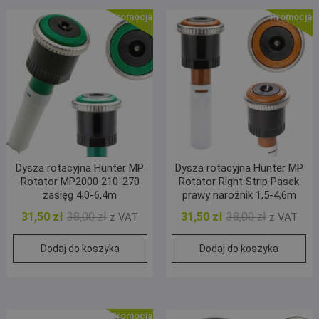
Promocja!
Promocja!
Dysza rotacyjna Hunter MP
Dysza rotacyjna Hunter MP
Rotator MP2000 210-270
Rotator Right Strip Pasek
zasięg 4,0-6,4m
prawy narożnik 1,5-4,6m
Pierwotna
Aktualna
Pierwotna
Aktualna
31,50
zł
38,00
zł
31,50
zł
38,00
zł
z VAT
z VAT
cena
cena
cena
cena
Dodaj do koszyka
Dodaj do koszyka
wynosiła:
wynosi:
wynosiła:
wynosi:
38,00 zł.
31,50 zł.
38,00 zł.
31,50 zł.
Promocja!