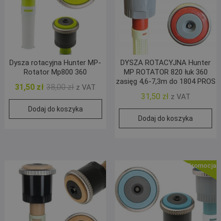
Dysza rotacyjna Hunter MP-
DYSZA ROTACYJNA Hunter
Rotator Mp800 360
MP ROTATOR 820 łuk 360
zasięg 4,6-7,3m do 1804 PROS
Pierwotna
Aktualna
31,50
zł
38,00
zł
z VAT
31,50
zł
z VAT
cena
cena
Dodaj do koszyka
wynosiła:
wynosi:
Dodaj do koszyka
38,00 zł.
31,50 zł.
Promocja!