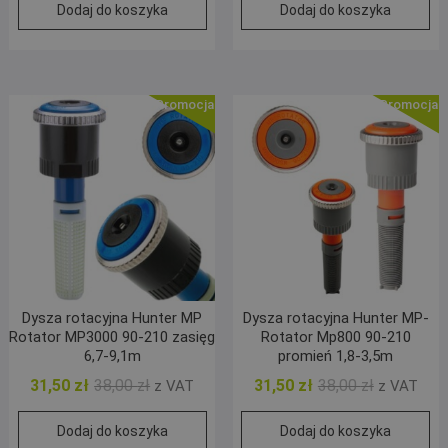
Dodaj do koszyka
Dodaj do koszyka
wynosiła:
wynosi:
wynosiła:
wynosi:
38,00 zł.
31,50 zł.
38,00 zł.
31,50 zł.
Promocja!
Promocja!
Dysza rotacyjna Hunter MP
Dysza rotacyjna Hunter MP-
Rotator MP3000 90-210 zasięg
Rotator Mp800 90-210
6,7-9,1m
promień 1,8-3,5m
Pierwotna
Aktualna
Pierwotna
Aktualna
31,50
zł
38,00
zł
31,50
zł
38,00
zł
z VAT
z VAT
cena
cena
cena
cena
Dodaj do koszyka
Dodaj do koszyka
wynosiła:
wynosi:
wynosiła:
wynosi: