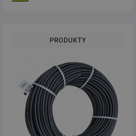
min.
maks.
PRODUKTY