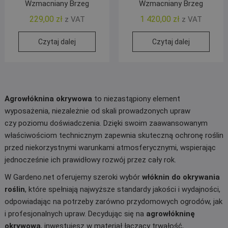
Wzmacniany Brzeg
Wzmacniany Brzeg
229,00
zł
1 420,00
zł
z VAT
z VAT
Czytaj dalej
Czytaj dalej
Agrowłóknina okrywowa
to niezastąpiony element
wyposażenia, niezależnie od skali prowadzonych upraw
czy poziomu doświadczenia. Dzięki swoim zaawansowanym
właściwościom technicznym zapewnia skuteczną ochronę roślin
przed niekorzystnymi warunkami atmosferycznymi, wspierając
jednocześnie ich prawidłowy rozwój przez cały rok.
W Gardeno.net oferujemy szeroki wybór
włóknin do okrywania
roślin
, które spełniają najwyższe standardy jakości i wydajności,
odpowiadając na potrzeby zarówno przydomowych ogrodów, jak
i profesjonalnych upraw. Decydując się na
agrowłókninę
okrywową
, inwestujesz w materiał łączący trwałość,