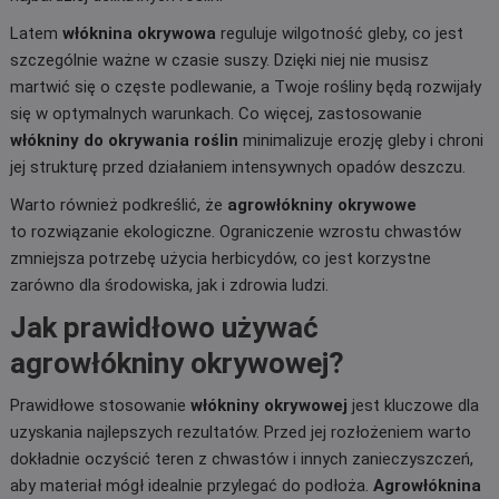
Latem
włóknina okrywowa
reguluje wilgotność gleby, co jest
szczególnie ważne w czasie suszy. Dzięki niej nie musisz
martwić się o częste podlewanie, a Twoje rośliny będą rozwijały
się w optymalnych warunkach. Co więcej, zastosowanie
włókniny do okrywania roślin
minimalizuje erozję gleby i chroni
jej strukturę przed działaniem intensywnych opadów deszczu.
Warto również podkreślić, że
agrowłókniny okrywowe
to rozwiązanie ekologiczne. Ograniczenie wzrostu chwastów
zmniejsza potrzebę użycia herbicydów, co jest korzystne
zarówno dla środowiska, jak i zdrowia ludzi.
Jak prawidłowo używać
agrowłókniny okrywowej?
Prawidłowe stosowanie
włókniny okrywowej
jest kluczowe dla
uzyskania najlepszych rezultatów. Przed jej rozłożeniem warto
dokładnie oczyścić teren z chwastów i innych zanieczyszczeń,
aby materiał mógł idealnie przylegać do podłoża.
Agrowłóknina