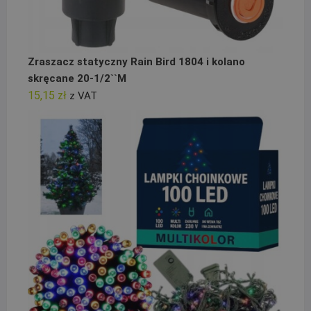
Zraszacz statyczny Rain Bird 1804 i kolano
skręcane 20-1/2``M
15,15
zł
z VAT