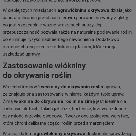
redukując ryzyko przemarznięcia korzeni i pędów.
W cieplejszych miesiącach
agrowłóknina okrywowa
działa jako
bariera ochronna przed nadmiernym parowaniem wody z gleby,
co jest szczególnie ważne w okresach suszy. Jej
przepuszczalność pozwala także na naturalne podlewanie roślin,
co eliminuje ryzyko nadmiernego nawodnienia. Dodatkowo
materiał chroni przed szkodnikami i ptakami, które mogą
uszkadzać uprawy.
Zastosowanie włókniny
do okrywania roślin
Wszechstronność
włókniny do okrywania roślin
sprawia,
że znajduje ona zastosowanie w niemal każdym typie upraw.
Zimą
włóknina do okrywania roślin na zimę
jest idealna dla
roślin wieloletnich, takich jak róże, hortensje, krzewy ozdobne
czy młode drzewka owocowe. Tworzy ona izolacyjną warstwę,
która chroni delikatne części roślin przed zmarznięciem.
Wiosną i latem
agrowłókniny okrywowe
doskonale sprawdzają