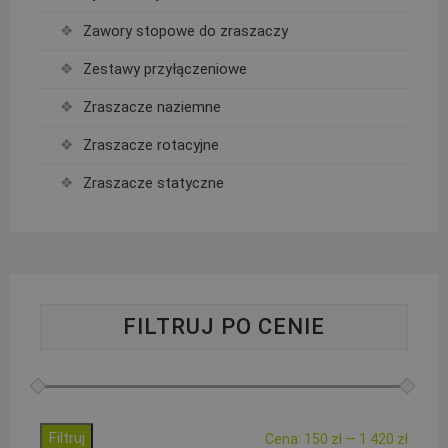
Zawory stopowe do zraszaczy
Zestawy przyłączeniowe
Zraszacze naziemne
Zraszacze rotacyjne
Zraszacze statyczne
FILTRUJ PO CENIE
Filtruj
Cena
Cena
Cena:
150 zł
—
1 420 zł