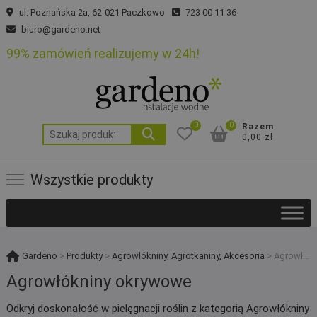
Skip
ul. Poznańska 2a, 62-021 Paczkowo
723 00 11 36
to
biuro@gardeno.net
content
99% zamówień realizujemy w 24h!
0
0
Razem
Szukaj:
0,00 zł
Wszystkie produkty
Gardeno
>
Produkty
>
Agrowłókniny, Agrotkaniny, Akcesoria
>
Agrowłókniny okrywowe
Agrowłókniny okrywowe
Odkryj doskonałość w pielęgnacji roślin z kategorią Agrowłókniny