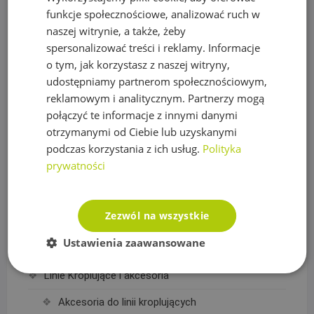
Akcesoria Segway
funkcje społecznościowe, analizować ruch w
naszej witrynie, a także, żeby
Roboty koszące Segway
spersonalizować treści i reklamy. Informacje
Lampki choinkowe
o tym, jak korzystasz z naszej witryny,
udostępniamy partnerom społecznościowym,
Kurtyny świetlne LED
reklamowym i analitycznym. Partnerzy mogą
połączyć te informacje z innymi danymi
Lampki choinkowe białe ciepłe
otrzymanymi od Ciebie lub uzyskanymi
Lampki choinkowe białe zimne
podczas korzystania z ich usług.
Polityka
prywatności
Lampki choinkowe kolorowe
Łazienka, Kuchnia
Zezwól na wszystkie
Baterie
Ustawienia zaawansowane
Deszczownice
Linie Kroplujące i akcesoria
Akcesoria do linii kroplujących