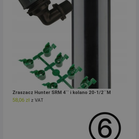
Zraszacz Hunter SRM 4`` i kolano 20-1/2``M
58,06
zł
z VAT