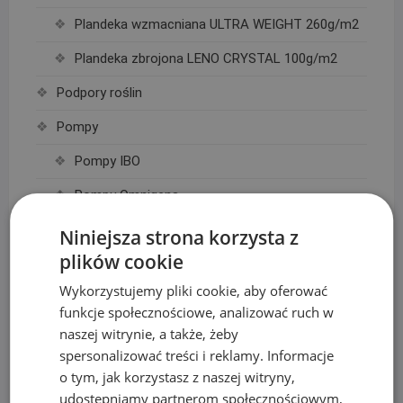
Plandeka wzmacniana ULTRA WEIGHT 260g/m2
Plandeka zbrojona LENO CRYSTAL 100g/m2
Podpory roślin
Pompy
Pompy IBO
Pompy Omnigena
Sterowniki i akcesoria do pomp
Niniejsza strona korzysta z
plików cookie
Regulatory ciśnienia
Wykorzystujemy pliki cookie, aby oferować
Rury PE
funkcje społecznościowe, analizować ruch w
Siatki na krety, Akcesoria
naszej witrynie, a także, żeby
spersonalizować treści i reklamy. Informacje
Akcesoria do siatek
o tym, jak korzystasz z naszej witryny,
udostępniamy partnerom społecznościowym,
Siatka na krety