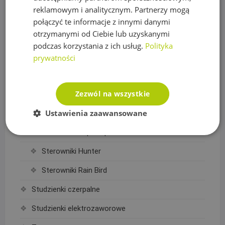
reklamowym i analitycznym. Partnerzy mogą
Sterowanie nawadnianiem
połączyć te informacje z innymi danymi
otrzymanymi od Ciebie lub uzyskanymi
Czujniki, wyłączniki nawadniania
podczas korzystania z ich usług.
Polityka
Elektrozawory
prywatności
Moduły WIFI
Zezwól na wszystkie
Przewody sterownicze
Ustawienia zaawansowane
Sterowniki Nawadniania
Sterowniki Drip Drop
Sterowniki Hunter
Sterowniki Rain Bird
Studzienki czerpalne
Studzienki elektrozaworowe