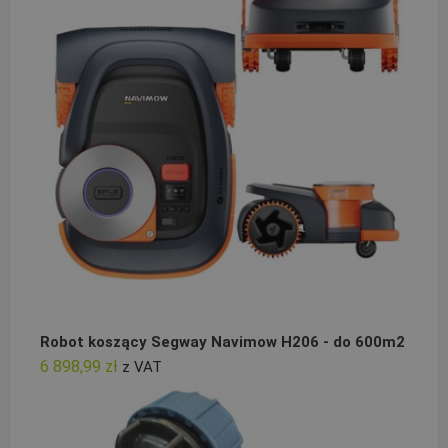
Robot koszący Segway Navimow H206 - do 600m2
6 898,99
zł
z VAT