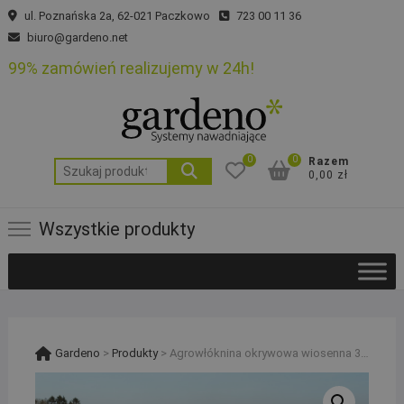
Skip
ul. Poznańska 2a, 62-021 Paczkowo
723 00 11 36
to
biuro@gardeno.net
content
99% zamówień realizujemy w 24h!
0
0
Razem
Szukaj:
0,00 zł
Wszystkie produkty
Gardeno
>
Produkty
>
Agrowłóknina okrywowa wiosenna 3,2x100m Wzmacniany Brzeg