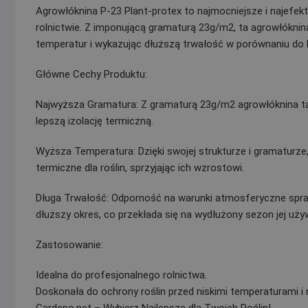
Agrowłóknina P-23 Plant-protex to najmocniejsze i najef
rolnictwie. Z imponującą gramaturą 23g/m2, ta agrowłóknin
temperatur i wykazując dłuższą trwałość w porównaniu do lże
Główne Cechy Produktu:
Najwyższa Gramatura: Z gramaturą 23g/m2 agrowłóknina ta o
lepszą izolację termiczną.
Wyższa Temperatura: Dzięki swojej strukturze i gramaturze
termiczne dla roślin, sprzyjając ich wzrostowi.
Długa Trwałość: Odporność na warunki atmosferyczne spraw
dłuższy okres, co przekłada się na wydłużony sezon jej uży
Zastosowanie:
Idealna do profesjonalnego rolnictwa.
Doskonała do ochrony roślin przed niskimi temperaturami 