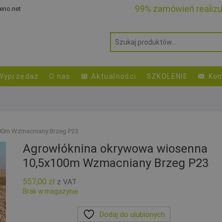
99% zamówień realiz
eno.net
Wyprzedaż
O nas
Aktualności
SZKOLENIE
Kon
00m Wzmacniany Brzeg P23
Agrowłóknina okrywowa wiosenna
10,5x100m Wzmacniany Brzeg P23
557,00
zł
z VAT
Brak w magazynie
Dodaj do ulubionych