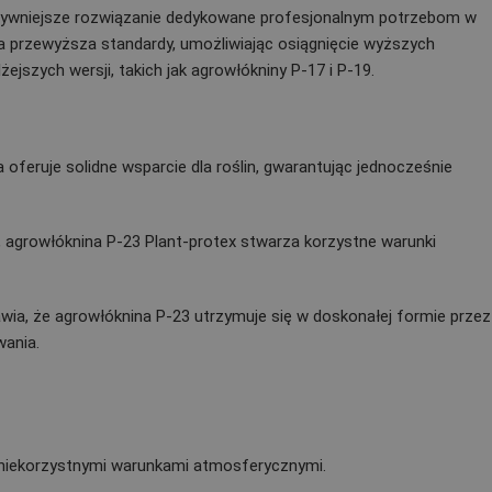
ektywniejsze rozwiązanie dedykowane profesjonalnym potrzebom w
a przewyższa standardy, umożliwiając osiągnięcie wyższych
jszych wersji, takich jak agrowłókniny P-17 i P-19.
feruje solidne wsparcie dla roślin, gwarantując jednocześnie
, agrowłóknina P-23 Plant-protex stwarza korzystne warunki
ia, że agrowłóknina P-23 utrzymuje się w doskonałej formie przez
wania.
i niekorzystnymi warunkami atmosferycznymi.