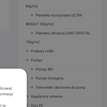
90g/m2
Plandeka wzmacniana ULTRA
WEIGHT 260g/m2
Plandeka zbrojona LENO CRYSTAL
100g/m2
Podpory roślin
Pompy
Pompy IBO
Pompy Omnigena
Sterowniki i akcesoria do pomp
alizować
formacje
Regulatory ciśnienia
ć te
Rury PE