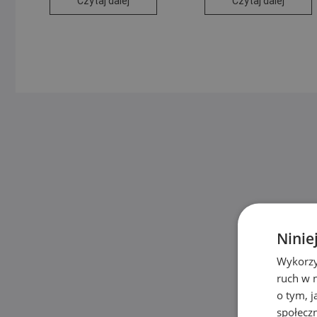
Czytaj dalej
Czytaj dalej
Ninie
Wykorzy
ruch w n
o tym, 
społecz