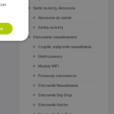
czas
Siatki na krety, Akcesoria
Akcesoria do siatek
Siatka na krety
ie
Sterowanie nawadnianiem
Czujniki, wyłączniki nawadniania
Elektrozawory
Moduły WIFI
Przewody sterownicze
Sterowniki Nawadniania
Sterowniki Drip Drop
Sterowniki Hunter