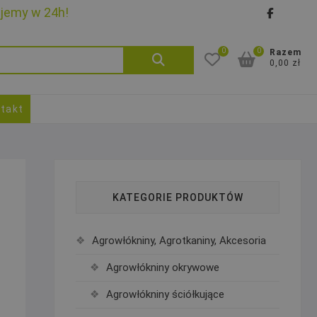
ujemy w 24h!
faceb
goo
0
0
Szukaj:
Razem
0,00 zł
takt
KATEGORIE PRODUKTÓW
Agrowłókniny, Agrotkaniny, Akcesoria
Agrowłókniny okrywowe
Agrowłókniny ściółkujące