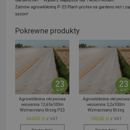
Gardeno.net – Wybierz Najlepsze dla Twoich Roślin!
Zamów agrowłókninę P-23 Plant-protex na gardeno.net i za
sezon!
Pokrewne produkty
Agrowłóknina okrywowa
Agrowłóknina okrywowa
wiosenna 12,65x100m
wiosenna 3,2x100m
Wzmacniany Brzeg P23
Wzmacniany Brzeg
664,00
zł
150,00
zł
z VAT
z VAT