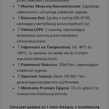
przed zwarciem i uszkodzeniami.
Montaż Skręcony Koncentrycznie
: Zapobiega
zakłóceniom i utrzymuje stabilność sygnału.
Kolorowy Kod:
Zgodny z normą DIN 47100,
ułatwiający identyfikację poszczególnych żył.
Osłona LDPE:
Z osnową, zapewniająca
dodatkową ochronę przed warunkami
atmosferycznymi.
Odporność na Temperaturę:
Od -40°C do
+80°C, co sprawia, że nadaje się do różnych
warunków klimatycznych.
Pojemność Robocza
: 100nF/km, zapewniająca
stabilność sygnału.
Oporność Izolacji:
Około 100 MΩ * km,
gwarantująca bezpieczne użytkowanie.
Minimalny Promień Zgięcia
: 7,5 x D, gdzie D to
zewnętrzna średnica przewodu.
Cena jest podana za 1 metr bieżący, z możliwością