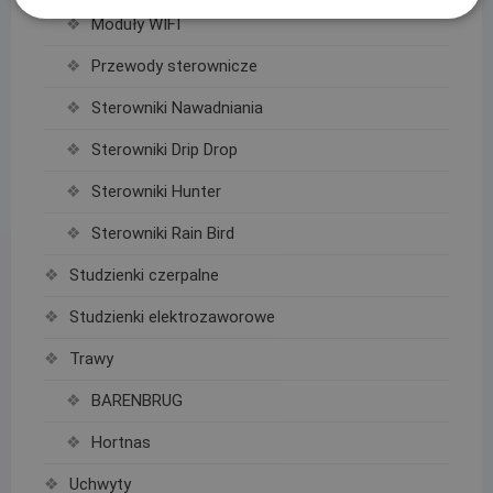
Moduły WIFI
Przewody sterownicze
Sterowniki Nawadniania
Sterowniki Drip Drop
Sterowniki Hunter
Sterowniki Rain Bird
Studzienki czerpalne
Studzienki elektrozaworowe
Trawy
BARENBRUG
Hortnas
Uchwyty