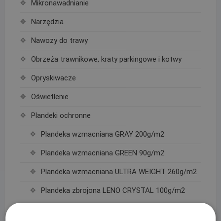
Mikronawadnianie
Narzędzia
Nawozy do trawy
Obrzeża trawnikowe, kraty parkingowe i kotwy
Opryskiwacze
Oświetlenie
Plandeki ochronne
Plandeka wzmacniana GRAY 200g/m2
Plandeka wzmacniana GREEN 90g/m2
Plandeka wzmacniana ULTRA WEIGHT 260g/m2
Plandeka zbrojona LENO CRYSTAL 100g/m2
Podpory roślin