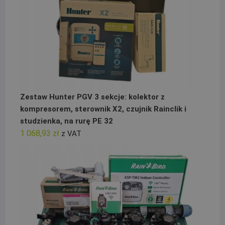
Zestaw Hunter PGV 3 sekcje: kolektor z
kompresorem, sterownik X2, czujnik Rainclik i
studzienka, na rurę PE 32
1 068,93
zł
z VAT