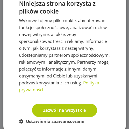
Niniejsza strona korzysta z
Pompy
plików cookie
Pompy IBO
Wykorzystujemy pliki cookie, aby oferować
Pompy Omnigena
funkcje społecznościowe, analizować ruch w
naszej witrynie, a także, żeby
Sterowniki i akcesoria do pomp
spersonalizować treści i reklamy. Informacje
Regulatory ciśnienia
o tym, jak korzystasz z naszej witryny,
udostępniamy partnerom społecznościowym,
Rury PE
reklamowym i analitycznym. Partnerzy mogą
połączyć te informacje z innymi danymi
Siatki na krety, Akcesoria
otrzymanymi od Ciebie lub uzyskanymi
Akcesoria do siatek
podczas korzystania z ich usług.
Polityka
prywatności
Siatka na krety
Sterowanie nawadnianiem
Zezwól na wszystkie
Czujniki, wyłączniki nawadniania
Ustawienia zaawansowane
Elektrozawory