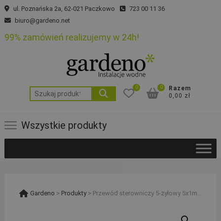
Skip
ul. Poznańska 2a, 62-021 Paczkowo
723 00 11 36
to
biuro@gardeno.net
content
99% zamówień realizujemy w 24h!
0
0
Razem
Szukaj:
0,00 zł
Wszystkie produkty
Gardeno
>
Produkty
>
Przewód sterowniczy 5-żyłowy 5x1mm2 LY2Y