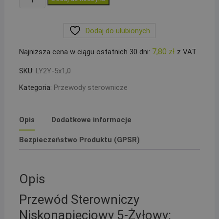
Przewód
sterowniczy
Dodaj do ulubionych
5-
żyłowy
7,80
zł
Najniższa cena w ciągu ostatnich 30 dni:
z VAT
5x1mm2
LY2Y
SKU:
LY2Y-5x1,0
Kategoria:
Przewody sterownicze
Opis
Dodatkowe informacje
Bezpieczeństwo Produktu (GPSR)
Opis
Przewód Sterowniczy
Niskonapięciowy 5-Żyłowy: