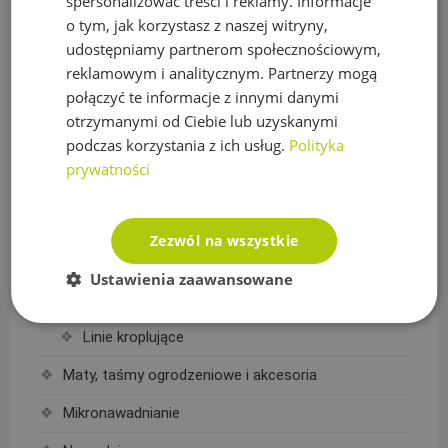
spersonalizować treści i reklamy. Informacje
o tym, jak korzystasz z naszej witryny,
Lampki choinkowe białe ciepłe
udostępniamy partnerom społecznościowym,
Lampki choinkowe białe zimne
reklamowym i analitycznym. Partnerzy mogą
połączyć te informacje z innymi danymi
Lampki choinkowe kolorowe
otrzymanymi od Ciebie lub uzyskanymi
podczas korzystania z ich usług.
Polityka
Łazienka, Kuchnia
prywatności
Baterie
Deszczownice
Zezwól na wszystkie
Linie Kroplujące i akcesoria
Ustawienia zaawansowane
Akcesoria do linii kroplujących
Linie kroplujące
Maty, taśmy ogrodzeniowe i akcesoria
Mikronawadnianie