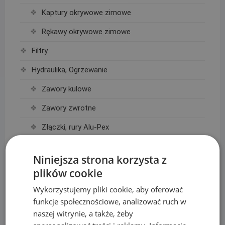
Kaptury okrywowe zimowe
Rękawy okrywowe zimowe
Filtry
Hydraulika, Ogrzewanie
Zawory kulowe
Zawory zwrotne
Złączki, rury Alu-Pex
Kosiarki automatyczne Segway i akcesoria
Niniejsza strona korzysta z
Akcesoria Segway
plików cookie
Roboty koszące Segway
Wykorzystujemy pliki cookie, aby oferować
funkcje społecznościowe, analizować ruch w
Lampki choinkowe
naszej witrynie, a także, żeby
Kurtyny świetlne LED