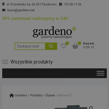
Skip
ul. Poznańska 2a, 62-021 Paczkowo
723 00 11 36
to
biuro@gardeno.net
content
99% zamówień realizujemy w 24h!
0
0
Razem
Szukaj:
0,00 zł
Wszystkie produkty
Gardeno
>
Produkty
>
Elysee
>
Mufa 6/4“