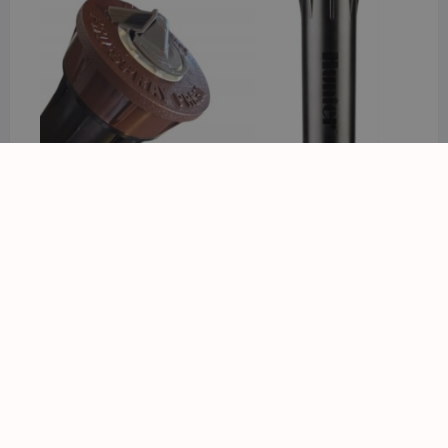
Korpus zraszacza Hunter PROS-04-PRS30 z
regulacją ciśnienia
28,56
zł
z VAT
PRODUKTY WEDŁUG CECHY
GPSR_43872_0