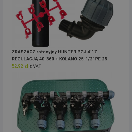
ZRASZACZ rotacyjny HUNTER PGJ 4`` Z
REGULACJĄ 40-360 + KOLANO 25-1/2` PE 25
52,92
zł
z VAT