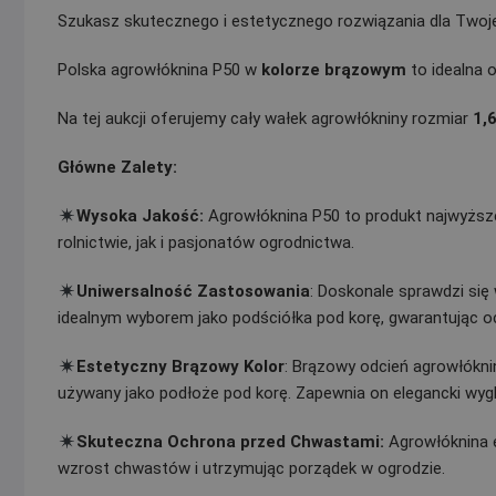
Szukasz skutecznego i estetycznego rozwiązania dla Two
Polska agrowłóknina P50 w
kolorze brązowym
to idealna 
Na tej aukcji oferujemy cały wałek agrowłókniny rozmiar
1,
Główne Zalety:
Wysoka Jakość:
Agrowłóknina P50 to produkt najwyższe
rolnictwie, jak i pasjonatów ogrodnictwa.
Uniwersalność Zastosowania
: Doskonale sprawdzi się 
idealnym wyborem jako podściółka pod korę, gwarantując oc
Estetyczny Brązowy Kolor
: Brązowy odcień agrowłókni
używany jako podłoże pod korę. Zapewnia on elegancki wyg
Skuteczna Ochrona przed Chwastami:
Agrowłóknina e
wzrost chwastów i utrzymując porządek w ogrodzie.