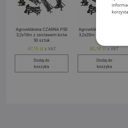
informa
korzysta
Agrowłóknina CZARNA P50
Agrowłóknina CZARNA P
3,2x10m z zestawem kotw
3,2x20m z zestawem kot
50 sztuk
50 sztuk
47,15
zł
82,18
zł
z VAT
z VAT
Dodaj do
Dodaj do
koszyka
koszyka