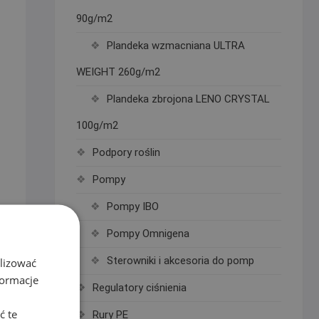
90g/m2
Plandeka wzmacniana ULTRA
WEIGHT 260g/m2
Plandeka zbrojona LENO CRYSTAL
100g/m2
Podpory roślin
Pompy
Pompy IBO
Pompy Omnigena
Sterowniki i akcesoria do pomp
alizować
!
formacje
Regulatory ciśnienia
ć te
Rury PE