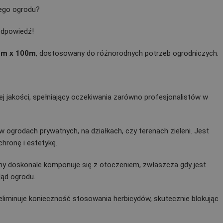
jego ogrodu?
odpowiedź!
6m x 100m
, dostosowany do różnorodnych potrzeb ogrodniczych.
j jakości, spełniający oczekiwania zarówno profesjonalistów w
w ogrodach prywatnych, na działkach, czy terenach zieleni. Jest
hronę i estetykę.
ny doskonale komponuje się z otoczeniem, zwłaszcza gdy jest
ląd ogrodu.
liminuje konieczność stosowania herbicydów, skutecznie blokując