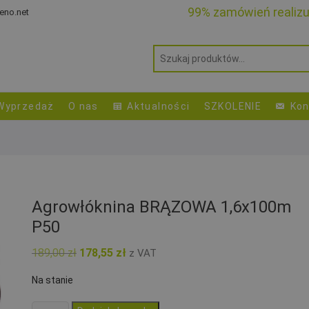
99% zamówień realiz
eno.net
Wyprzedaż
O nas
Aktualności
SZKOLENIE
Kon
Agrowłóknina BRĄZOWA 1,6x100m
P50
Pierwotna
Aktualna
189,00
zł
178,55
zł
z VAT
cena
cena
wynosiła:
wynosi:
Na stanie
189,00 zł.
178,55 zł.