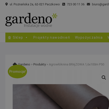
Skip
ul. Poznańska 2a, 62-021 Paczkowo
723 00 11 36
biuro@gard
to
content
Sklep
Projekty nawodnień
Wypożyczalnia
Gardeno
>
Produkty
>
Agrowłóknina BRĄZOWA 1,6x100m P50
Promocja!