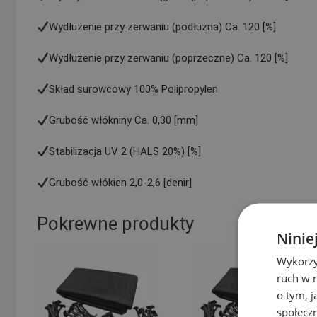
Wydłużenie przy zerwaniu (podłużna) Ca. 120 [%]
Wydłużenie przy zerwaniu (poprzeczne) Ca. 120 [%]
Skład surowcowy 100% Polipropylen
Grubość włókniny Ca. 0,30 [mm]
Stabilizacja UV 2 (HALS 20%) [%]
Grubość włókien 2,0-2,6 [denir]
Pokrewne produkty
Ninie
Wykorzy
ruch w n
o tym, 
społecz