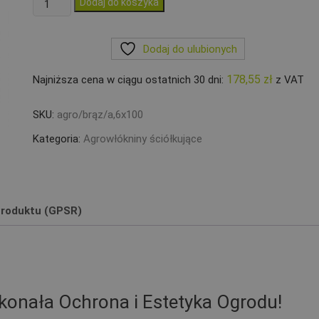
ilość
Dodaj do koszyka
Agrowłóknina
BRĄZOWA
Dodaj do ulubionych
1,6x100m
P50
178,55
zł
Najniższa cena w ciągu ostatnich 30 dni:
z VAT
SKU:
agro/brąz/a,6x100
Kategoria:
Agrowłókniny ściółkujące
roduktu (GPSR)
onała Ochrona i Estetyka Ogrodu!