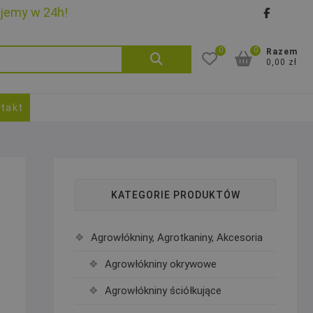
ujemy w 24h!
faceb
goo
0
0
Szukaj:
Razem
0,00 zł
takt
KATEGORIE PRODUKTÓW
Agrowłókniny, Agrotkaniny, Akcesoria
Agrowłókniny okrywowe
Agrowłókniny ściółkujące