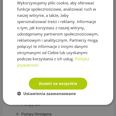
Wykorzystujemy pliki cookie, aby oferować
Obrzeża trawnikowe, kraty parkingowe i kotwy
funkcje społecznościowe, analizować ruch w
naszej witrynie, a także, żeby
Opryskiwacze
spersonalizować treści i reklamy. Informacje
Oświetlenie
o tym, jak korzystasz z naszej witryny,
udostępniamy partnerom społecznościowym,
Plandeki ochronne
reklamowym i analitycznym. Partnerzy mogą
Plandeka wzmacniana GRAY 200g/m2
połączyć te informacje z innymi danymi
otrzymanymi od Ciebie lub uzyskanymi
Plandeka wzmacniana GREEN 90g/m2
podczas korzystania z ich usług.
Polityka
prywatności
Plandeka wzmacniana ULTRA WEIGHT 260g/m2
Plandeka zbrojona LENO CRYSTAL 100g/m2
Zezwól na wszystkie
Podpory roślin
Ustawienia zaawansowane
Pompy
Pompy IBO
Pompy Omnigena