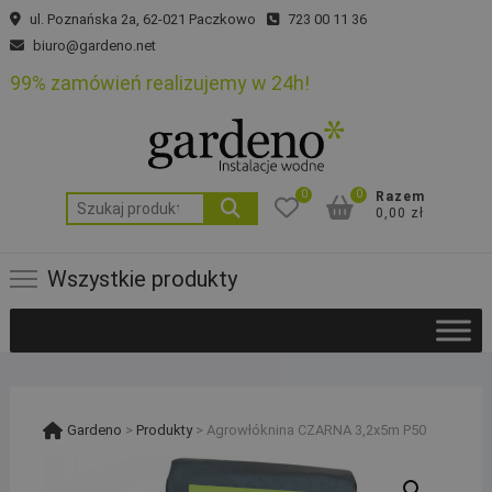
Skip
ul. Poznańska 2a, 62-021 Paczkowo
723 00 11 36
to
biuro@gardeno.net
content
99% zamówień realizujemy w 24h!
0
0
Razem
Szukaj:
0,00 zł
Wszystkie produkty
Gardeno
>
Produkty
>
Agrowłóknina CZARNA 3,2x5m P50