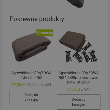
Pokrewne produkty
Promocja!
Agrowłóknina BRĄZOWA
Agrowłóknina BRĄZOWA
1,6x20m P50
P50 1,6x20m z zestawem
kotw 50 sztuk
Pierwotna
Aktualna
33,33
zł
38,57
zł
z VAT
cena
cena
48,76
zł
z VAT
wynosiła:
wynosi:
Dodaj do
38,57 zł.
33,33 zł.
Dodaj do
koszyka
koszyka