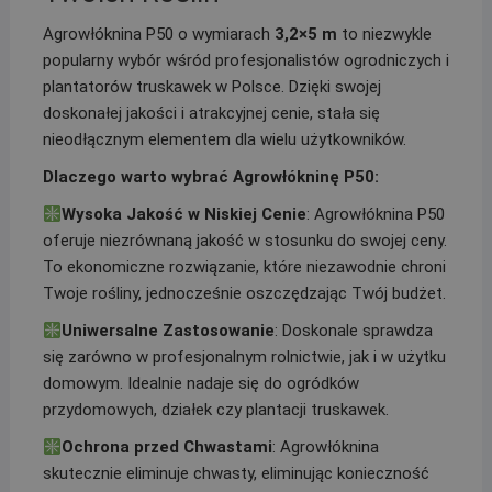
Agrowłóknina P50 o wymiarach
3,2×5 m
to niezwykle
popularny wybór wśród profesjonalistów ogrodniczych i
plantatorów truskawek w Polsce. Dzięki swojej
doskonałej jakości i atrakcyjnej cenie, stała się
nieodłącznym elementem dla wielu użytkowników.
Dlaczego warto wybrać Agrowłókninę P50:
Wysoka Jakość w Niskiej Cenie
: Agrowłóknina P50
oferuje niezrównaną jakość w stosunku do swojej ceny.
To ekonomiczne rozwiązanie, które niezawodnie chroni
Twoje rośliny, jednocześnie oszczędzając Twój budżet.
Uniwersalne Zastosowanie
: Doskonale sprawdza
się zarówno w profesjonalnym rolnictwie, jak i w użytku
domowym. Idealnie nadaje się do ogródków
przydomowych, działek czy plantacji truskawek.
Ochrona przed Chwastami
: Agrowłóknina
skutecznie eliminuje chwasty, eliminując konieczność