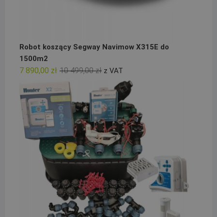
Robot koszący Segway Navimow X315E do
1500m2
Pierwotna
Aktualna
7 890,00
zł
10 499,00
zł
z VAT
cena
cena
wynosiła:
wynosi:
10
7
499,00 zł.
890,00 zł.