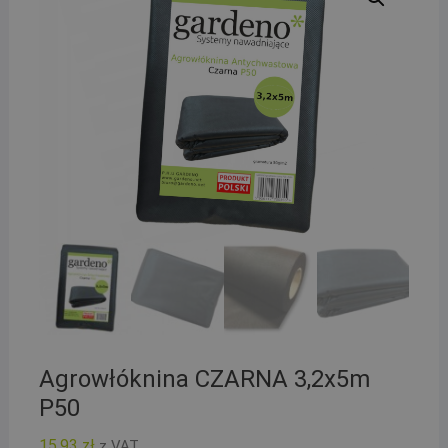
Agrowłóknina CZARNA 3,2x5m
P50
15,93
zł
z VAT