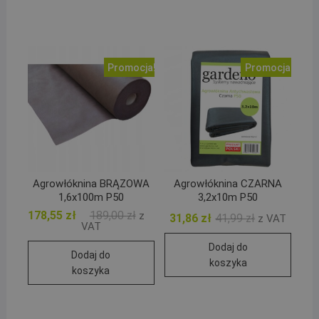
Promocja!
Promocja!
Agrowłóknina BRĄZOWA
Agrowłóknina CZARNA
1,6x100m P50
3,2x10m P50
Pierwotna
Aktualna
178,55
zł
189,00
zł
z
Pierwotna
Aktualna
31,86
zł
41,99
zł
z VAT
cena
cena
VAT
cena
cena
wynosiła:
wynosi:
wynosiła:
wynosi:
189,00 zł.
178,55 zł.
Dodaj do
41,99 zł.
31,86 zł.
Dodaj do
koszyka
koszyka