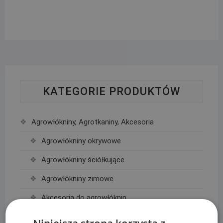
KATEGORIE PRODUKTÓW
Agrowłókniny, Agrotkaniny, Akcesoria
Agrowłókniny okrywowe
Agrowłókniny ściółkujące
Agrowłókniny zimowe
Akcesoria do agrowłóknin
Kaptury okrywowe zimowe