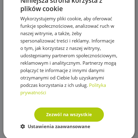
Niniejsza strona korzysta z
plików cookie
Rękawy okrywowe zimowe
Wykorzystujemy pliki cookie, aby oferować
Filtry
funkcje społecznościowe, analizować ruch w
Hydraulika, Ogrzewanie
naszej witrynie, a także, żeby
spersonalizować treści i reklamy. Informacje
Zawory kulowe
o tym, jak korzystasz z naszej witryny,
Zawory zwrotne
udostępniamy partnerom społecznościowym,
reklamowym i analitycznym. Partnerzy mogą
Złączki, rury Alu-Pex
połączyć te informacje z innymi danymi
otrzymanymi od Ciebie lub uzyskanymi
Kosiarki automatyczne Segway i akcesoria
podczas korzystania z ich usług.
Polityka
Akcesoria Segway
prywatności
Roboty koszące Segway
Lampki choinkowe
Zezwól na wszystkie
Kurtyny świetlne LED
Ustawienia zaawansowane
Lampki choinkowe białe ciepłe