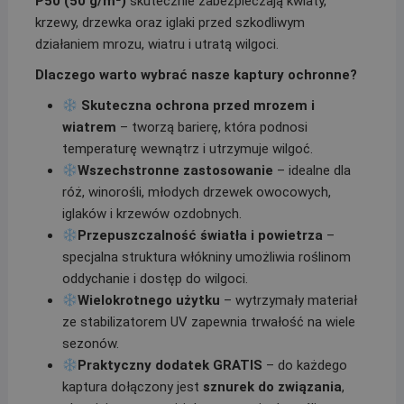
P50 (50 g/m²)
skutecznie zabezpieczają kwiaty,
krzewy, drzewka oraz iglaki przed szkodliwym
działaniem mrozu, wiatru i utratą wilgoci.
Dlaczego warto wybrać nasze kaptury ochronne?
Skuteczna ochrona przed mrozem i
wiatrem
– tworzą barierę, która podnosi
temperaturę wewnątrz i utrzymuje wilgoć.
Wszechstronne zastosowanie
– idealne dla
róż, winorośli, młodych drzewek owocowych,
iglaków i krzewów ozdobnych.
Przepuszczalność światła i powietrza
–
specjalna struktura włókniny umożliwia roślinom
oddychanie i dostęp do wilgoci.
Wielokrotnego użytku
– wytrzymały materiał
ze stabilizatorem UV zapewnia trwałość na wiele
sezonów.
Praktyczny dodatek GRATIS
– do każdego
kaptura dołączony jest
sznurek do związania
,