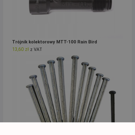
Trójnik kolektorowy MTT-100 Rain Bird
13,60
zł
z VAT