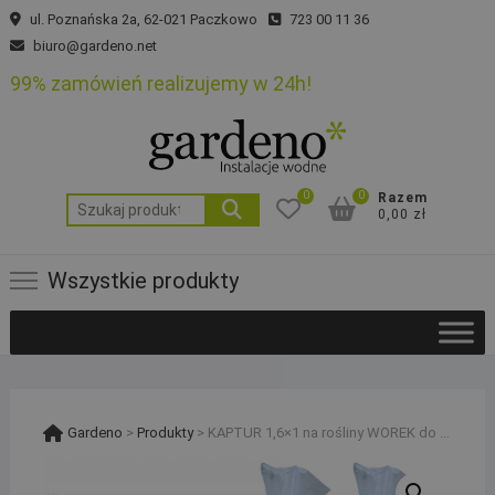
Skip
ul. Poznańska 2a, 62-021 Paczkowo
723 00 11 36
to
biuro@gardeno.net
content
99% zamówień realizujemy w 24h!
0
0
Razem
Szukaj:
0,00 zł
Wszystkie produkty
Gardeno
>
Produkty
>
KAPTUR 1,6×1 na rośliny WOREK do okrywania na zimę 100x160cm ZESTAW 5 sztuk