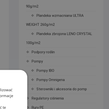
90g/m2
Plandeka wzmacniana ULTRA
WEIGHT 260g/m2
Plandeka zbrojona LENO CRYSTAL
100g/m2
Podpory roślin
Pompy
Pompy IBO
Pompy Omnigena
Sterowniki i akcesoria do pomp
alizować
formacje
Regulatory ciśnienia
ć te
Rury PE