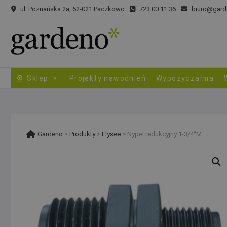
Skip
ul. Poznańska 2a, 62-021 Paczkowo
723 00 11 36
biuro@gard
to
content
Sklep
Projekty nawodnień
Wypożyczalnia
Gardeno
>
Produkty
>
Elysee
>
Nypel redukcyjny 1-3/4“M