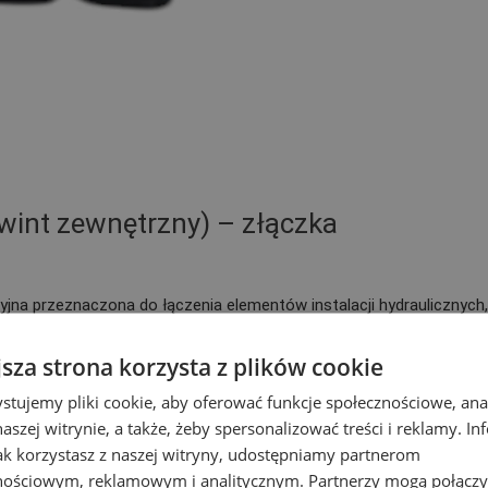
wint zewnętrzny) – złączka
yjna przeznaczona do łączenia elementów instalacji hydraulicznych,
trzne
, dzięki czemu umożliwia szybkie i szczelne połączenie
jsza strona korzysta z plików cookie
stujemy pliki cookie, aby oferować funkcje społecznościowe, an
jak i w systemach wodociągowych, gdzie wymagane jest przejście z
aszej witrynie, a także, żeby spersonalizować treści i reklamy. In
jak korzystasz z naszej witryny, udostępniamy partnerom
nościowym, reklamowym i analitycznym. Partnerzy mogą połączy