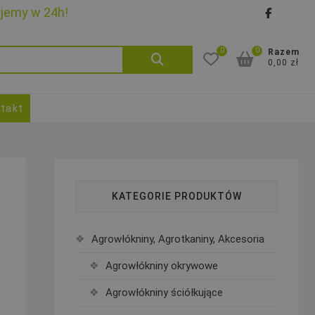
ujemy w 24h!
faceb
goo
0
0
Szukaj:
Razem
0,00 zł
takt
KATEGORIE PRODUKTÓW
Agrowłókniny, Agrotkaniny, Akcesoria
Agrowłókniny okrywowe
Agrowłókniny ściółkujące