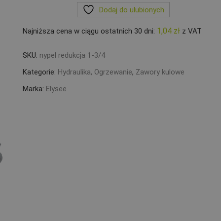
Dodaj do ulubionych
1-
3/4``M
1,04
zł
Najniższa cena w ciągu ostatnich 30 dni:
z VAT
SKU:
nypel redukcja 1-3/4
Kategorie:
Hydraulika, Ogrzewanie
,
Zawory kulowe
Marka:
Elysee