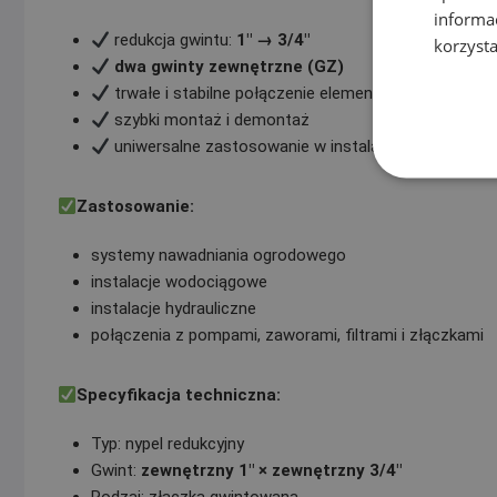
informa
redukcja gwintu:
1″ → 3/4″
korzysta
dwa gwinty zewnętrzne (GZ)
trwałe i stabilne połączenie elementów instalacji
szybki montaż i demontaż
uniwersalne zastosowanie w instalacjach wodnych 
Zastosowanie:
systemy nawadniania ogrodowego
instalacje wodociągowe
instalacje hydrauliczne
połączenia z pompami, zaworami, filtrami i złączkami
Specyfikacja techniczna:
Typ: nypel redukcyjny
Gwint:
zewnętrzny 1″ × zewnętrzny 3/4″