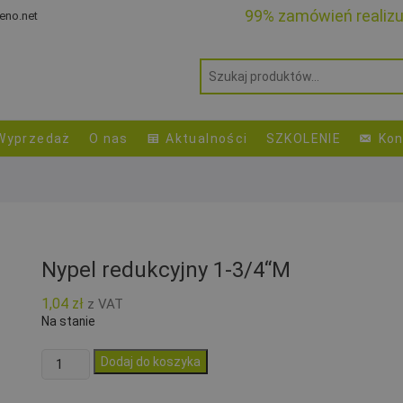
99% zamówień realiz
eno.net
Wyprzedaż
O nas
Aktualności
SZKOLENIE
Kon
Nypel redukcyjny 1-3/4“M
1,04
zł
z VAT
Na stanie
ilość
Dodaj do koszyka
Nypel
redukcyjny