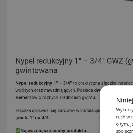
Nypel redukcyjny 1″ – 3/4″ GWZ (g
gwintowana
Nypel redukcyjny 1″ – 3/4″
to praktyczna złączka instalac
wodnych oraz nawadniających. Posiada
dwa gwinty zewnę
elementów o różnych średnicach gwintu.
Ninie
Wykorzy
Złączka sprawdzi się zarówno w instalacjach ogrodowych, 
ruch w n
gwintu
1″ na 3/4″
.
o tym, 
społecz
Najważniejsze cechy produktu: