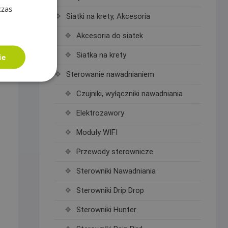
czas
Siatki na krety, Akcesoria
Akcesoria do siatek
Siatka na krety
ie
Sterowanie nawadnianiem
Czujniki, wyłączniki nawadniania
Elektrozawory
Moduły WIFI
Przewody sterownicze
Sterowniki Nawadniania
Sterowniki Drip Drop
Sterowniki Hunter