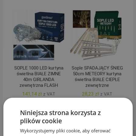
SOPLE 1000 LED kurtyna
Sople SPADAJĄCY ŚNIEG
świetlna BIAŁE ZIMNE
50cm METEORY kurtyna
40m GIRLANDA
świetlna BIAŁE CIEPŁE
zewnętrzna FLASH
zewnętrzne
141,14
zł
28,23
zł
z VAT
z VAT
Czytaj dalej
Czytaj dalej
Niniejsza strona korzysta z
plików cookie
Wykorzystujemy pliki cookie, aby oferować