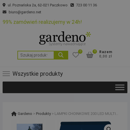
Skip
ul. Poznańska 2a, 62-021 Paczkowo
723 00 11 36
to
biuro@gardeno.net
content
99% zamówień realizujemy w 24h!
0
0
Razem
Szukaj:
0,00 zł
Wszystkie produkty
Gardeno
>
Produkty
>
LAMPKI CHOINKOWE 200 LED MULTIKOLOR 16m kolorowe na choinkę PROGRAMATOR