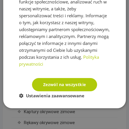
funkcje społecznościowe, analizować ruch w
naszej witrynie, a także, żeby
spersonalizować treści i reklamy. Informacje
o tym, jak korzystasz z naszej witryny,
udostępniamy partnerom społecznościowym,
reklamowym i analitycznym. Partnerzy mogą
KATEGORIE PRODUKTÓW
połączyć te informacje z innymi danymi
otrzymanymi od Ciebie lub uzyskanymi
podczas korzystania z ich usług.
Polityka
Agrowłókniny, Agrotkaniny, Akcesoria
prywatności
Agrowłókniny okrywowe
Agrowłókniny ściółkujące
Zezwól na wszystkie
Agrowłókniny zimowe
Ustawienia zaawansowane
Akcesoria do agrowłóknin
Kaptury okrywowe zimowe
Rękawy okrywowe zimowe