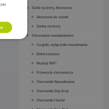
czas
Siatki na krety, Akcesoria
Akcesoria do siatek
Siatka na krety
ie
Sterowanie nawadnianiem
Czujniki, wyłączniki nawadniania
Elektrozawory
Moduły WIFI
Przewody sterownicze
Sterowniki Nawadniania
Sterowniki Drip Drop
Sterowniki Hunter