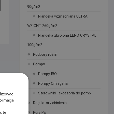
90g/m2
Plandeka wzmacniana ULTRA
WEIGHT 260g/m2
Plandeka zbrojona LENO CRYSTAL
100g/m2
Podpory roślin
Pompy
Pompy IBO
Pompy Omnigena
Sterowniki i akcesoria do pomp
alizować
formacje
Regulatory ciśnienia
ć te
Rury PE