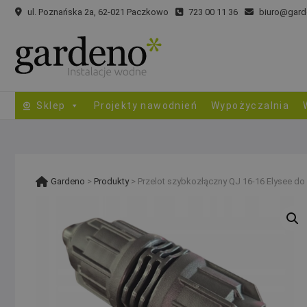
Skip
ul. Poznańska 2a, 62-021 Paczkowo
723 00 11 36
biuro@gard
to
content
Sklep
Projekty nawodnień
Wypożyczalnia
Gardeno
>
Produkty
>
Przelot szybkozłączny QJ 16-16 Elysee do lin