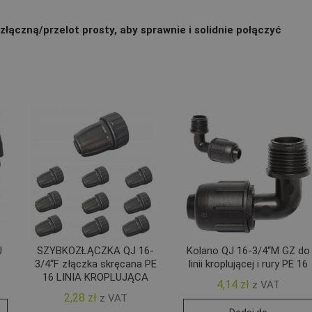
łączną/przelot prosty, aby sprawnie i solidnie połączyć
J
SZYBKOZŁĄCZKA QJ 16-
Kolano QJ 16-3/4“M GZ do
3/4“F złączka skręcana PE
linii kroplującej i rury PE 16
16 LINIA KROPLUJĄCA
4,14
zł
z VAT
2,28
zł
z VAT