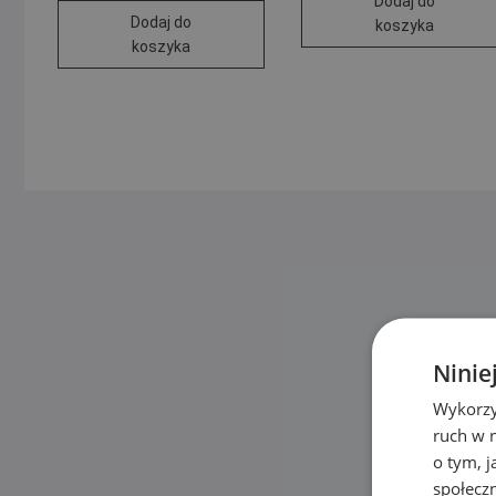
Dodaj do
Dodaj do
koszyka
koszyka
Ninie
Wykorzy
ruch w n
o tym, 
społecz