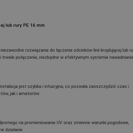
cej lub rury PE 16 mm
iezawodne rozwiązanie do łączenia odcinków linii kroplującej lub ru
i trwałe połączenie, niezbędne w efektywnym systemie nawadniania
talacja jest szybka i intuicyjna, co pozwala zaoszczędzić czas i
stów, jak i amatorów.
dpornego na promieniowanie UV oraz zmienne warunki pogodowe,
e działanie.