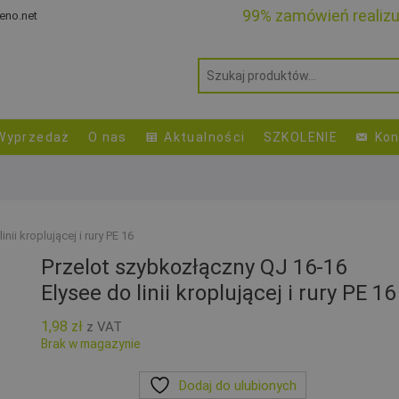
99% zamówień realiz
eno.net
Wyprzedaż
O nas
Aktualności
SZKOLENIE
Kon
ii kroplującej i rury PE 16
Przelot szybkozłączny QJ 16-16
Elysee do linii kroplującej i rury PE 16
1,98
zł
z VAT
Brak w magazynie
Dodaj do ulubionych