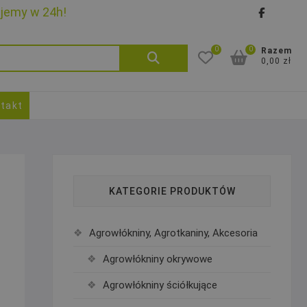
ujemy w 24h!
faceb
goo
0
0
Szukaj:
Razem
0,00 zł
takt
KATEGORIE PRODUKTÓW
Agrowłókniny, Agrotkaniny, Akcesoria
Agrowłókniny okrywowe
Agrowłókniny ściółkujące