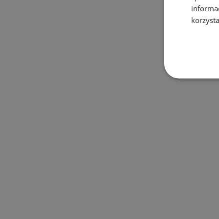
informa
korzysta