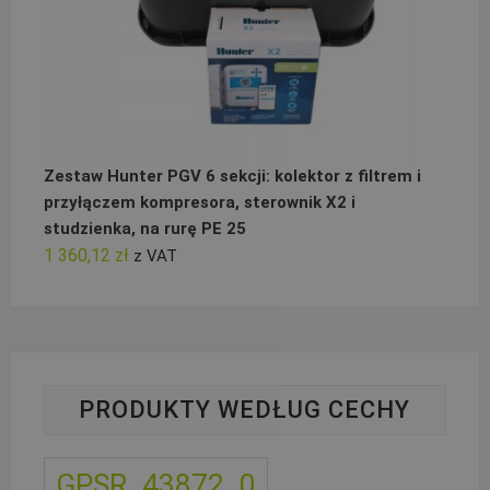
Zestaw Hunter PGV 6 sekcji: kolektor z filtrem i
przyłączem kompresora, sterownik X2 i
studzienka, na rurę PE 25
1 360,12
zł
z VAT
PRODUKTY WEDŁUG CECHY
GPSR_43872_0