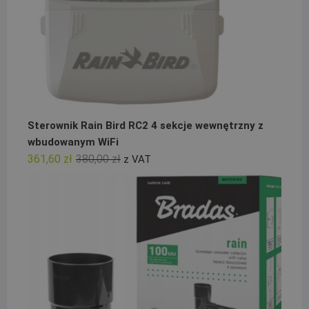
Sterownik Rain Bird RC2 4 sekcje wewnętrzny z
wbudowanym WiFi
Pierwotna
Aktualna
361,60
zł
380,00
zł
z VAT
cena
cena
wynosiła:
wynosi:
380,00 zł.
361,60 zł.