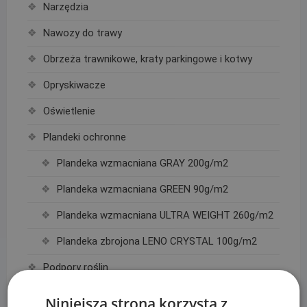
Narzędzia
Nawozy do trawy
Obrzeża trawnikowe, kraty parkingowe i kotwy
Opryskiwacze
Oświetlenie
Plandeki ochronne
Plandeka wzmacniana GRAY 200g/m2
Plandeka wzmacniana GREEN 90g/m2
Plandeka wzmacniana ULTRA WEIGHT 260g/m2
Plandeka zbrojona LENO CRYSTAL 100g/m2
Podpory roślin
Pompy
Niniejsza strona korzysta z