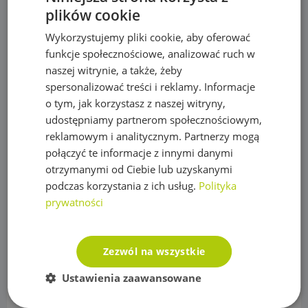
plików cookie
Pompy IBO
Wykorzystujemy pliki cookie, aby oferować
Pompy Omnigena
funkcje społecznościowe, analizować ruch w
Sterowniki i akcesoria do pomp
naszej witrynie, a także, żeby
spersonalizować treści i reklamy. Informacje
Regulatory ciśnienia
o tym, jak korzystasz z naszej witryny,
Rury PE
udostępniamy partnerom społecznościowym,
reklamowym i analitycznym. Partnerzy mogą
Siatki na krety, Akcesoria
połączyć te informacje z innymi danymi
otrzymanymi od Ciebie lub uzyskanymi
Akcesoria do siatek
podczas korzystania z ich usług.
Polityka
Siatka na krety
prywatności
Sterowanie nawadnianiem
Czujniki, wyłączniki nawadniania
Zezwól na wszystkie
Elektrozawory
Ustawienia zaawansowane
Moduły WIFI