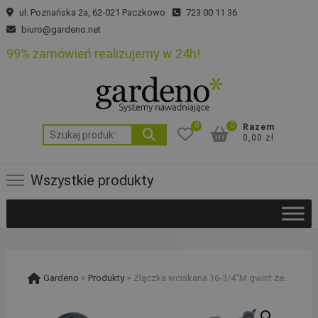
Skip
ul. Poznańska 2a, 62-021 Paczkowo
723 00 11 36
to
biuro@gardeno.net
content
99% zamówień realizujemy w 24h!
0
0
Razem
Szukaj:
0,00 zł
Wszystkie produkty
Gardeno
>
Produkty
>
Złączka wciskana 16-3/4“M gwint zewnętrzny do linii kroplującej i rury PE 16