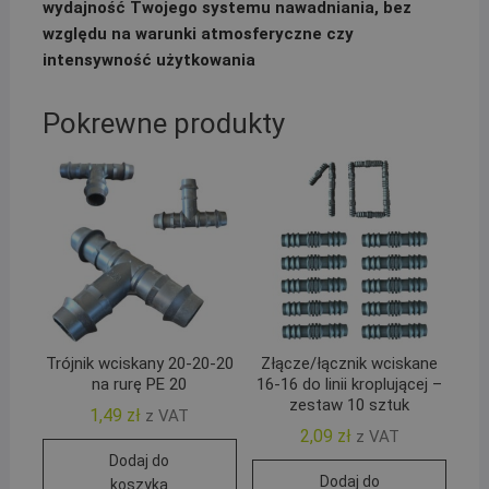
wydajność Twojego systemu nawadniania, bez
względu na warunki atmosferyczne czy
intensywność użytkowania
Pokrewne produkty
Trójnik wciskany 20-20-20
Złącze/łącznik wciskane
na rurę PE 20
16-16 do linii kroplującej –
zestaw 10 sztuk
1,49
zł
z VAT
2,09
zł
z VAT
Dodaj do
Dodaj do
koszyka