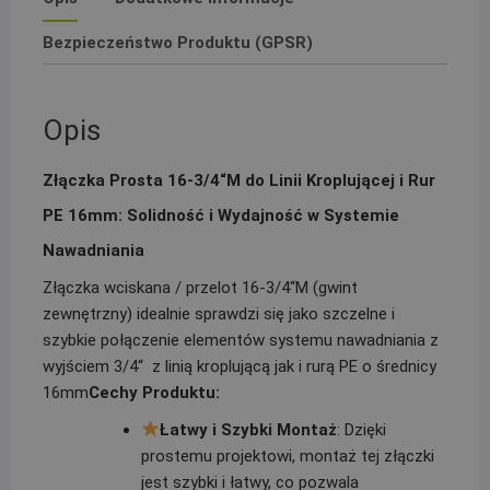
PE
16
Bezpieczeństwo Produktu (GPSR)
Opis
Złączka Prosta 16-3/4“M do Linii Kroplującej i Rur
PE 16mm: Solidność i Wydajność w Systemie
Nawadniania
Złączka wciskana / przelot 16-3/4“M (gwint
zewnętrzny) idealnie sprawdzi się jako szczelne i
szybkie połączenie elementów systemu nawadniania z
wyjściem 3/4“ z linią kroplującą jak i rurą PE o średnicy
16mm
Cechy Produktu:
Łatwy i Szybki Montaż
: Dzięki
prostemu projektowi, montaż tej złączki
jest szybki i łatwy, co pozwala