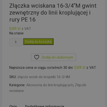
Złączka wciskana 16-3/4“M gwint
zewnętrzny do linii kroplującej i
rury PE 16
0,69
zł
z VAT
Na stanie
ilość
Dodaj do koszyka
Złączka
wciskana
Dodaj do ulubionych
16-
3/4``M
0,69
zł
Najniższa cena w ciągu ostatnich 30 dni:
z VAT
gwint
zewnętrzny
SKU:
złącze wcisk do kropelki 16-3/4M
do
Kategorie:
Akcesoria do linii kroplujących
,
Złączki
linii
wciskane
kroplującej
i
rury
Opis
Dodatkowe informacje