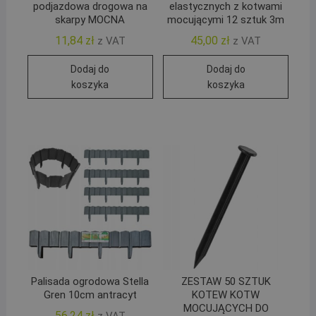
podjazdowa drogowa na
elastycznych z kotwami
skarpy MOCNA
mocującymi 12 sztuk 3m
11,84
zł
45,00
zł
z VAT
z VAT
Dodaj do
Dodaj do
koszyka
koszyka
Palisada ogrodowa Stella
ZESTAW 50 SZTUK
Gren 10cm antracyt
KOTEW KOTW
MOCUJĄCYCH DO
56,24
zł
z VAT