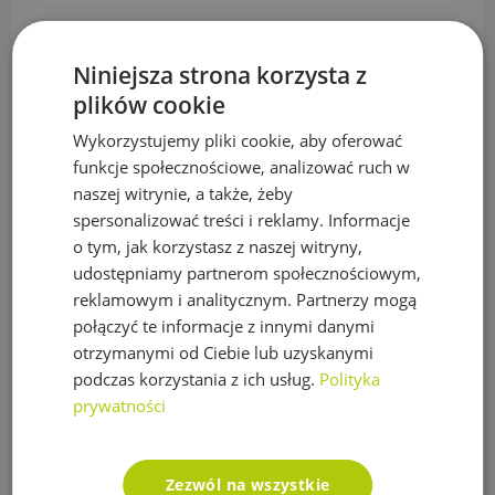
Plandeka zbrojona LENO CRYSTAL 100g/m2
Niniejsza strona korzysta z
Podpory roślin
plików cookie
Pompy
Wykorzystujemy pliki cookie, aby oferować
Pompy IBO
funkcje społecznościowe, analizować ruch w
naszej witrynie, a także, żeby
Pompy Omnigena
spersonalizować treści i reklamy. Informacje
Sterowniki i akcesoria do pomp
o tym, jak korzystasz z naszej witryny,
udostępniamy partnerom społecznościowym,
Regulatory ciśnienia
reklamowym i analitycznym. Partnerzy mogą
Rury PE
połączyć te informacje z innymi danymi
otrzymanymi od Ciebie lub uzyskanymi
Siatki na krety, Akcesoria
podczas korzystania z ich usług.
Polityka
prywatności
Akcesoria do siatek
Siatka na krety
Zezwól na wszystkie
Sterowanie nawadnianiem