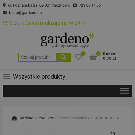
Skip
ul. Poznańska 2a, 62-021 Paczkowo
723 00 11 36
to
biuro@gardeno.net
content
99% zamówień realizujemy w 24h!
0
0
Razem
Szukaj:
0,00 zł
Wszystkie produkty
Gardeno
>
Produkty
>
Obrzeże trawnikowe GEOBORDER 45mm + 3 kotwy mocujące