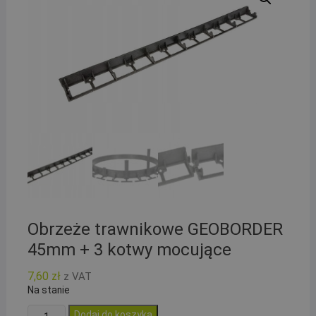
Obrzeże trawnikowe GEOBORDER
45mm + 3 kotwy mocujące
7,60
zł
z VAT
Na stanie
ilość
Dodaj do koszyka