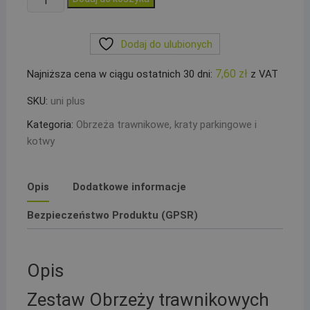
Obrzeże
trawnikowe
Dodaj do ulubionych
GEOBORDER
45mm
7,60
zł
Najniższa cena w ciągu ostatnich 30 dni:
z VAT
+
3
SKU:
uni plus
kotwy
Kategoria:
Obrzeża trawnikowe, kraty parkingowe i
mocujące
kotwy
Opis
Dodatkowe informacje
Bezpieczeństwo Produktu (GPSR)
Opis
Zestaw Obrzeży trawnikowych