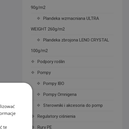
90g/m2
Plandeka wzmacniana ULTRA
WEIGHT 260g/m2
Plandeka zbrojona LENO CRYSTAL
100g/m2
Podpory roślin
Pompy
Pompy IBO
Pompy Omnigena
Sterowniki i akcesoria do pomp
alizować
formacje
Regulatory ciśnienia
ć te
Rury PE