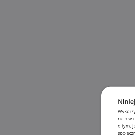
Ninie
Wykorzy
ruch w n
o tym, 
społecz