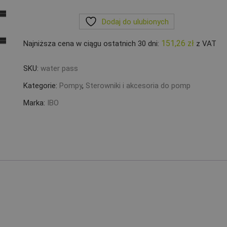
Sterownik
ciśnieniowy
Dodaj do ulubionych
IBO
IPRO
151,26
zł
Najniższa cena w ciągu ostatnich 30 dni:
z VAT
WATER-
PASS
SKU:
water pass
Kategorie:
Pompy
,
Sterowniki i akcesoria do pomp
Marka:
IBO