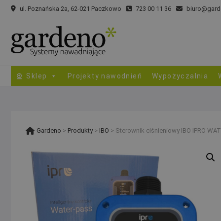
Skip
ul. Poznańska 2a, 62-021 Paczkowo
723 00 11 36
biuro@gard
to
content
Sklep
Projekty nawodnień
Wypożyczalnia
Gardeno
>
Produkty
>
IBO
>
Sterownik ciśnieniowy IBO IPRO WA