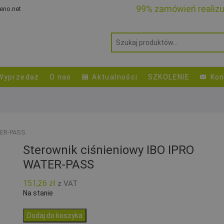
99% zamówień realiz
eno.net
Wyprzedaż
O nas
Aktualności
SZKOLENIE
Kon
TER-PASS
Sterownik ciśnieniowy IBO IPRO
WATER-PASS
151,26
zł
z VAT
Na stanie
ilość
Dodaj do koszyka