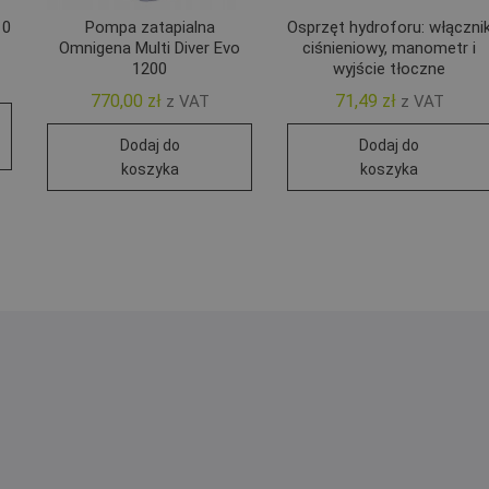
10
Pompa zatapialna
Osprzęt hydroforu: włączni
Omnigena Multi Diver Evo
ciśnieniowy, manometr i
1200
wyjście tłoczne
770,00
zł
71,49
zł
z VAT
z VAT
Dodaj do
Dodaj do
koszyka
koszyka