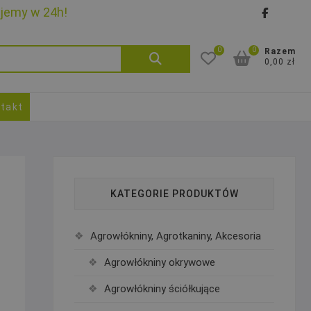
ujemy w 24h!
faceb
goo
0
0
Szukaj:
Razem
0,00 zł
takt
KATEGORIE PRODUKTÓW
Agrowłókniny, Agrotkaniny, Akcesoria
Agrowłókniny okrywowe
Agrowłókniny ściółkujące