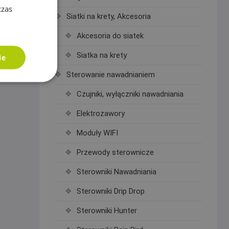
czas
Siatki na krety, Akcesoria
Akcesoria do siatek
Siatka na krety
ie
Sterowanie nawadnianiem
Czujniki, wyłączniki nawadniania
Elektrozawory
Moduły WIFI
Przewody sterownicze
Sterowniki Nawadniania
Sterowniki Drip Drop
Sterowniki Hunter