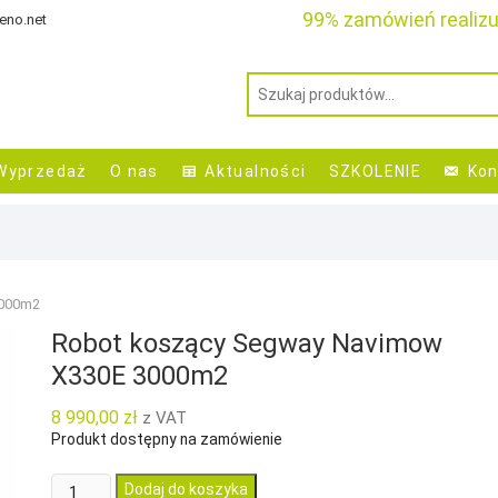
99% zamówień realiz
eno.net
Wyprzedaż
O nas
Aktualności
SZKOLENIE
Kon
3000m2
Robot koszący Segway Navimow
X330E 3000m2
8 990,00
zł
z VAT
Produkt dostępny na zamówienie
ilość
Dodaj do koszyka