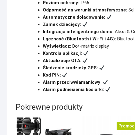
Poziom ochrony:
IP66
Odporność na warunki atmosferyczne:
Sel
Automatyczne doładowanie:
Zamek dziecięcy:
Integracja inteligentnego domu:
Alexa & G
Łączność (Bluetooth i Wi-Fi i 4G):
Bluetooth
Wyświetlacz:
Dot-matrix display
Kontrola aplikacji:
Aktualizacje OTA:
Śledzenie kradzieży GPS:
Kod PIN:
Alarm przeciwwłamaniowy:
Alarm podniesienia kosiarki:
Pokrewne produkty
Promocj