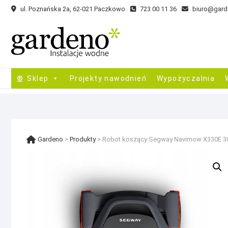
Skip
ul. Poznańska 2a, 62-021 Paczkowo
723 00 11 36
biuro@gard
to
content
Sklep
Projekty nawodnień
Wypożyczalnia
Gardeno
>
Produkty
>
Robot koszący Segway Navimow X330E 