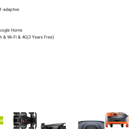
f-adaptive
oogle Home
 & Wi-Fi & 4G(3 Years Free)
a!