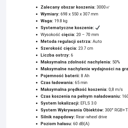
Zalecany obszar koszenia:
3000㎡
Wymiary:
698 x 550 x 307 mm
Waga:
19.8 kg
Systematyczne koszenie:
Wysokość
cięcia:
20 – 70 mm
Metoda regulacji ostrza:
Auto
Szerokość cięcia:
23.7 cm
Liczba ostrzy:
6
Maksymalna zdolność nachylenia:
50%
Maksymalne nachylenie wydajności na gra
Pojemność baterii:
8 Ah
Czas ładowania:
65 min
Maksymalna prędkość koszenia:
0,8 m/s
Czas koszenia na pełnym naładowaniu:
160
System lokalizacji:
EFLS 3.0
System Wykrywania Obiektów:
300° RGB+T
Silnik napędowy:
Rear-wheel drive
Poziom hałasu:
60 dB(A)