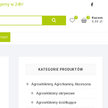
ujemy w 24h!
faceb
goo
0
0
Szukaj:
Razem
0,00 zł
takt
KATEGORIE PRODUKTÓW
Agrowłókniny, Agrotkaniny, Akcesoria
Agrowłókniny okrywowe
Agrowłókniny ściółkujące