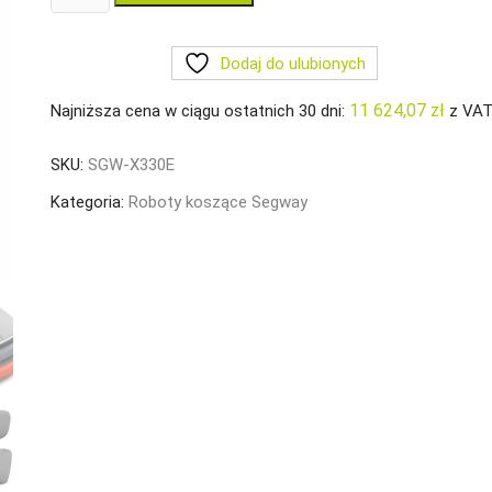
Robot
koszący
Dodaj do ulubionych
Segway
Navimow
11 624,07
zł
Najniższa cena w ciągu ostatnich 30 dni:
z VA
X330E
3000m2
SKU:
SGW-X330E
Kategoria:
Roboty koszące Segway