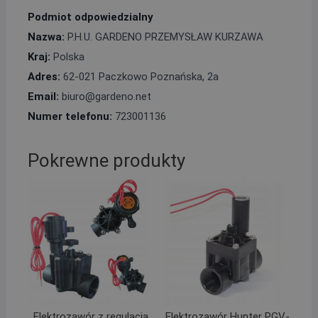
Podmiot odpowiedzialny
Nazwa:
P.H.U. GARDENO PRZEMYSŁAW KURZAWA
Kraj:
Polska
Adres:
62-021 Paczkowo Poznańska, 2a
Email:
biuro@gardeno.net
Numer telefonu:
723001136
Pokrewne produkty
Elektrozawór z regulacją
Elektrozawór Hunter PGV-