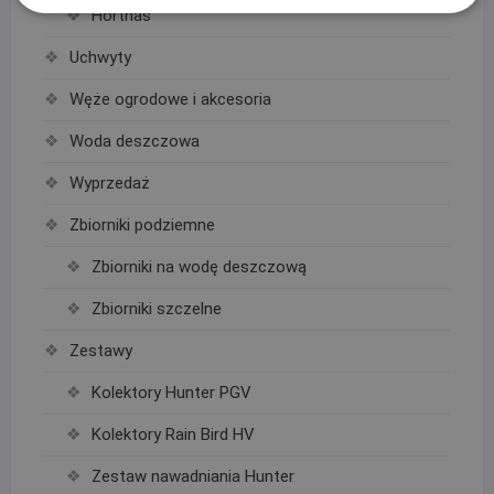
Hortnas
Uchwyty
Węże ogrodowe i akcesoria
Woda deszczowa
Wyprzedaż
Zbiorniki podziemne
Zbiorniki na wodę deszczową
Zbiorniki szczelne
Zestawy
Kolektory Hunter PGV
Kolektory Rain Bird HV
Zestaw nawadniania Hunter