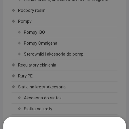
Podpory roślin
Pompy
Pompy IBO
Pompy Omnigena
Sterowniki i akcesoria do pomp
Regulatory ciśnienia
Rury PE
Siatki na krety, Akcesoria
Akcesoria do siatek
Siatka na krety
Sterowanie nawadnianiem