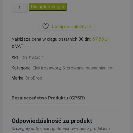
ilość
Dodaj do koszyka
Elektrozawór
1``
Dodaj do ulubionych
F-
F
67,65
zł
Najniższa cena w ciągu ostatnich 30 dni:
AC,
z VAT
Drip
Drop
SKU:
DD-SVAC-1
Kategorie:
Elektrozawory
,
Sterowanie nawadnianiem
Marka:
DripDrop
Bezpieczeństwo Produktu (GPSR)
Odpowiedzialność za produkt
Szczegóły dotyczące zgodności związane z produktem