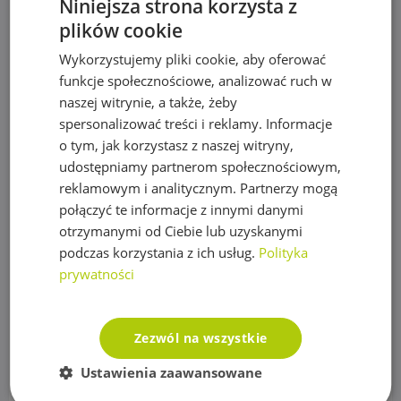
Niniejsza strona korzysta z
Czujniki, wyłączniki nawadniania
plików cookie
Elektrozawory
Wykorzystujemy pliki cookie, aby oferować
Moduły WIFI
funkcje społecznościowe, analizować ruch w
naszej witrynie, a także, żeby
Przewody sterownicze
spersonalizować treści i reklamy. Informacje
Sterowniki Nawadniania
o tym, jak korzystasz z naszej witryny,
udostępniamy partnerom społecznościowym,
Sterowniki Drip Drop
reklamowym i analitycznym. Partnerzy mogą
połączyć te informacje z innymi danymi
Sterowniki Hunter
otrzymanymi od Ciebie lub uzyskanymi
Sterowniki Rain Bird
podczas korzystania z ich usług.
Polityka
prywatności
Studzienki czerpalne
Studzienki elektrozaworowe
Zezwól na wszystkie
Trawy
Ustawienia zaawansowane
BARENBRUG