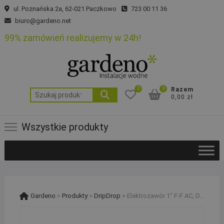
Skip
ul. Poznańska 2a, 62-021 Paczkowo
723 00 11 36
to
biuro@gardeno.net
content
99% zamówień realizujemy w 24h!
0
0
Razem
Szukaj:
0,00 zł
Wszystkie produkty
Gardeno
>
Produkty
>
DripDrop
>
Elektrozawór 1“ F-F AC, Drip Drop