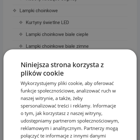
Lampki choinkowe
Kurtyny świetlne LED
Lampki choinkowe białe ciepłe
Lampki choinkowe białe zimne
Lampki choinkowe kolorowe
Niniejsza strona korzysta z
Łazienka, Kuchnia
plików cookie
Baterie
Wykorzystujemy pliki cookie, aby oferować
funkcje społecznościowe, analizować ruch w
Deszczownice
naszej witrynie, a także, żeby
spersonalizować treści i reklamy. Informacje
Linie Kroplujące i akcesoria
o tym, jak korzystasz z naszej witryny,
Akcesoria do linii kroplujących
udostępniamy partnerom społecznościowym,
reklamowym i analitycznym. Partnerzy mogą
Linie kroplujące
połączyć te informacje z innymi danymi