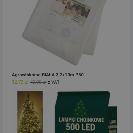
Agrowłóknina BIAŁA 3,2x10m P50
Pierwotna
Aktualna
32,72
zł
40,00
zł
z VAT
cena
cena
wynosiła:
wynosi:
40,00 zł.
32,72 zł.