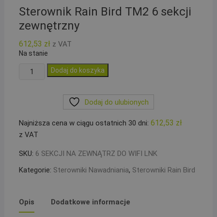
Sterownik Rain Bird TM2 6 sekcji
zewnętrzny
612,53
zł
z VAT
Na stanie
ilość
Dodaj do koszyka
Sterownik
Rain
Dodaj do ulubionych
Bird
TM2
612,53
zł
Najniższa cena w ciągu ostatnich 30 dni:
6
z VAT
sekcji
zewnętrzny
SKU:
6 SEKCJI NA ZEWNĄTRZ DO WIFI LNK
Kategorie:
Sterowniki Nawadniania
,
Sterowniki Rain Bird
Opis
Dodatkowe informacje