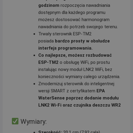
godzinom
rozpoczęcia nawadniania
dostępnym dla każdego programu
możesz dostosować harmonogram
nawadniania do potrzeb swojego terenu.
Trwały sterownik ESP-TM2
posiada
bardzo prosty w obsłudze
interfejs programowania.
Co najlepsze, możesz rozbudować
ESP-TM2
o obsługę WiFi, po prostu
instalując nowy moduł LNK2 WiFi, bez
konieczności wymiany całego urządzenia.
Zmodernizuj sterownik do inteligentnej
wersji SMART z certyfikatem
EPA
WaterSense poprzez dodanie modułu
LNK2 Wi-Fi oraz czujnika deszczu WR2
Wymiary:
Szerokość:
20,1 cm (7,92 cala)