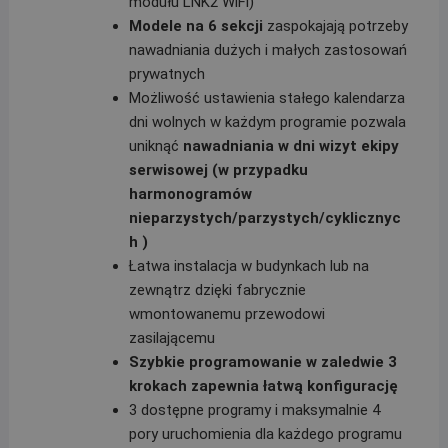
modułu LNK2 WiFi)
Modele na 6 sekcji
zaspokajają potrzeby
nawadniania dużych i małych zastosowań
prywatnych
Możliwość ustawienia stałego kalendarza
dni wolnych w każdym programie pozwala
uniknąć
nawadniania w dni wizyt ekipy
serwisowej (w przypadku
harmonogramów
nieparzystych/parzystych/cyklicznyc
h )
Łatwa instalacja w budynkach lub na
zewnątrz dzięki fabrycznie
wmontowanemu przewodowi
zasilającemu
Szybkie programowanie w zaledwie 3
krokach zapewnia łatwą konfigurację
3 dostępne programy i maksymalnie 4
pory uruchomienia dla każdego programu