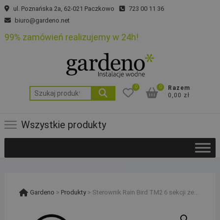
Skip
ul. Poznańska 2a, 62-021 Paczkowo
723 00 11 36
to
biuro@gardeno.net
content
99% zamówień realizujemy w 24h!
0
0
Razem
Szukaj:
0,00 zł
Wszystkie produkty
Gardeno
>
Produkty
>
Sterownik Rain Bird TM2 6 sekcji zewnętrzny