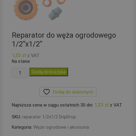
Reparator do węża ogrodowego
1/2“x1/2“
1,33
zł
z VAT
Na stanie
ilość
Dodaj do koszyka
Reparator
do
Dodaj do ulubionych
węża
ogrodowego
1,33
zł
Najniższa cena w ciągu ostatnich 30 dni:
z VAT
1/2``x1/2``
SKU:
reparator 1/2x1/2 DripDrop
Kategoria:
Węże ogrodowe i akcesoria