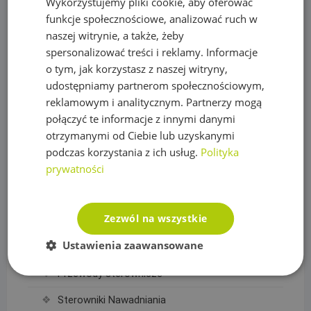
Wykorzystujemy pliki cookie, aby oferować
Sterowniki i akcesoria do pomp
funkcje społecznościowe, analizować ruch w
naszej witrynie, a także, żeby
Regulatory ciśnienia
spersonalizować treści i reklamy. Informacje
Rury PE
o tym, jak korzystasz z naszej witryny,
udostępniamy partnerom społecznościowym,
Siatki na krety, Akcesoria
reklamowym i analitycznym. Partnerzy mogą
Akcesoria do siatek
połączyć te informacje z innymi danymi
otrzymanymi od Ciebie lub uzyskanymi
Siatka na krety
podczas korzystania z ich usług.
Polityka
prywatności
Sterowanie nawadnianiem
Czujniki, wyłączniki nawadniania
Zezwól na wszystkie
Elektrozawory
Ustawienia zaawansowane
Moduły WIFI
Przewody sterownicze
Sterowniki Nawadniania