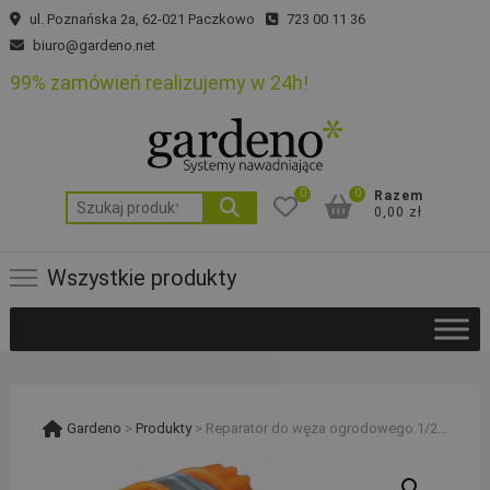
Skip
ul. Poznańska 2a, 62-021 Paczkowo
723 00 11 36
to
biuro@gardeno.net
content
99% zamówień realizujemy w 24h!
0
0
Razem
Szukaj:
0,00 zł
Wszystkie produkty
Gardeno
>
Produkty
>
Reparator do węża ogrodowego 1/2“x1/2“