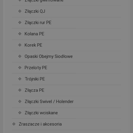
Złączki gwintowane
Złączki QJ
Złączki rur PE
Kolana PE
Korek PE
Opaski Obejmy Siodłowe
Przeloty PE
Trójniki PE
Złącza PE
Złączki Swivel / Holender
Złączki wciskane
Zraszacze i akcesoria