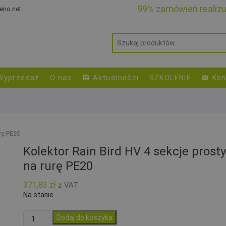
99% zamówień realiz
eno.net
Wyprzedaż
O nas
Aktualności
SZKOLENIE
Kon
rę PE20
Kolektor Rain Bird HV 4 sekcje prosty
na rurę PE20
371,83
zł
z VAT
Na stanie
ilość
Dodaj do koszyka