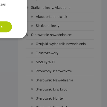
czas
Siatki na krety, Akcesoria
Akcesoria do siatek
Siatka na krety
ie
Sterowanie nawadnianiem
Czujniki, wyłączniki nawadniania
Elektrozawory
Moduły WIFI
Przewody sterownicze
Sterowniki Nawadniania
Sterowniki Drip Drop
Sterowniki Hunter