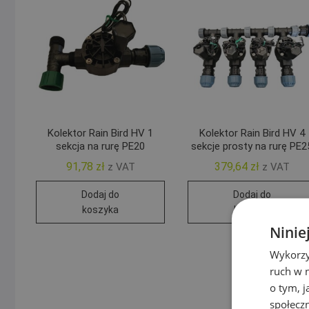
Kolektor Rain Bird HV 1
Kolektor Rain Bird HV 4
sekcja na rurę PE20
sekcje prosty na rurę PE2
91,78
zł
379,64
zł
z VAT
z VAT
Dodaj do
Dodaj do
koszyka
koszyka
Ninie
Wykorzy
ruch w n
o tym, 
społecz