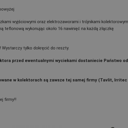
 powyżej
zkami wyjściowymi oraz elektrozaworami i trójnikami kolektorowym
mą teflonową wykonując około 16 nawinięć na każdą złączkę
 Wystarczy tylko dokręcić do reszty.
ktora przed ewentualnymi wyciekami dostaniecie Państwo o
owane w kolektorach są zawsze tej samej firmy (Tavlit, Irritec
j firmy!!