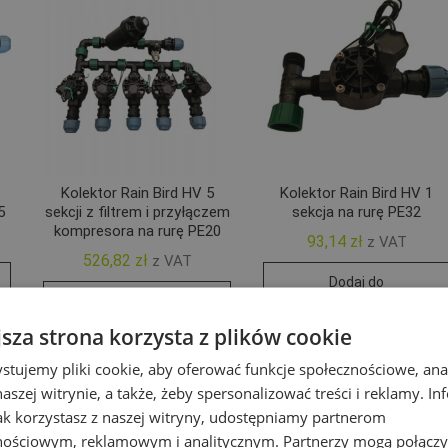
Kolektor Rain Bird HV 5
Kolektor Rain Bird HV 1
5
sekcji z filtrem i przyłączem
sekcja na rurę PE32
kompresora na rurę PE20
93,14
zł
z VAT
526,82
zł
z VAT
Dodaj do
Dodaj do
koszyka
koszyka
jsza strona korzysta z plików cookie
stujemy pliki cookie, aby oferować funkcje społecznościowe, an
aszej witrynie, a także, żeby spersonalizować treści i reklamy. In
jak korzystasz z naszej witryny, udostępniamy partnerom
nościowym, reklamowym i analitycznym. Partnerzy mogą połączy