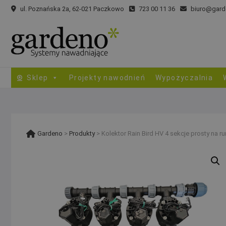
Skip
ul. Poznańska 2a, 62-021 Paczkowo
723 00 11 36
biuro@gard
to
content
Sklep
Projekty nawodnień
Wypożyczalnia
Gardeno
>
Produkty
>
Kolektor Rain Bird HV 4 sekcje prosty na ru