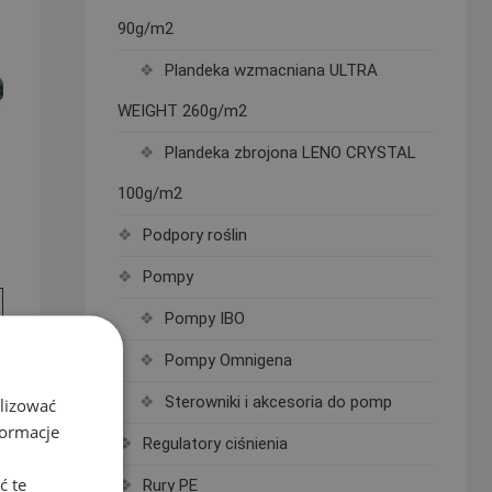
90g/m2
Plandeka wzmacniana ULTRA
WEIGHT 260g/m2
Plandeka zbrojona LENO CRYSTAL
100g/m2
Podpory roślin
Pompy
Pompy IBO
Pompy Omnigena
Sterowniki i akcesoria do pomp
alizować
formacje
Regulatory ciśnienia
ć te
Rury PE