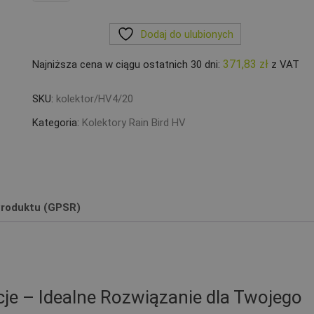
Kolektor
Rain
Dodaj do ulubionych
Bird
HV
371,83
zł
Najniższa cena w ciągu ostatnich 30 dni:
z VAT
4
sekcje
SKU:
kolektor/HV4/20
prosty
na
Kategoria:
Kolektory Rain Bird HV
rurę
PE20
roduktu (GPSR)
je – Idealne Rozwiązanie dla Twojego