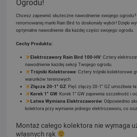
Ogrodu!
Chcesz zapewnić skuteczne nawodnienie swojego ogrodu? 
renomowanej marki Rain Bird to doskonały wybór! Dzięki 
optymalne nawodnienie dla każdej części swojego ogrodu.
Cechy Produktu:
Elektrozawory Rain Bird 100-HV
: Cztery elektro
nawodnienie każdej sekcji Twojego ogrodu.
Trójniki Kolektorowe
: Cztery trójniki kolektorowe
warunków terenowych.
Złącza 20-1” GZ
: Pięć złączy 20-1” GZ umożliwia ł
Korek 1” GW
: Korek 1” GW zapewnia szczelność i o
Łatwa Wymiana Elektrozaworów
: Odpowiednio sk
kolektora przy wymianie jednego elektrozaworu, co os
Montaż całego kolektora nie wymaga uży
własnych rąk