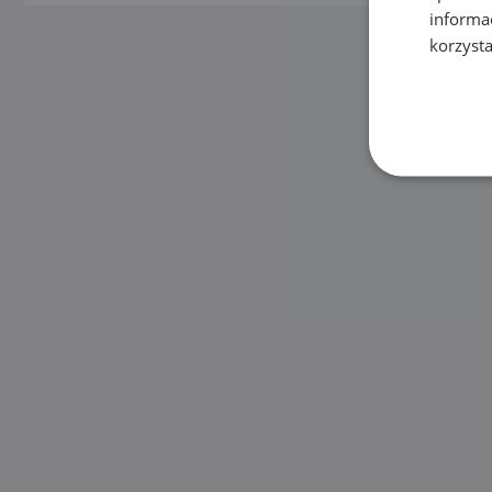
informa
korzysta