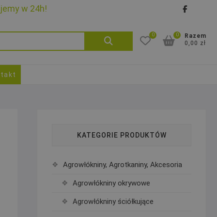
ujemy w 24h!
faceb
goo
0
0
Szukaj:
Razem
0,00 zł
takt
KATEGORIE PRODUKTÓW
Agrowłókniny, Agrotkaniny, Akcesoria
Agrowłókniny okrywowe
Agrowłókniny ściółkujące