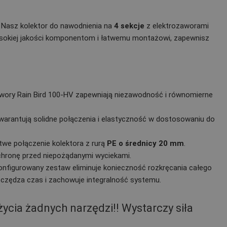
Nasz kolektor do nawodnienia na
4 sekcje
z elektrozaworami
wysokiej jakości komponentom i łatwemu montażowi, zapewnisz
zawory Rain Bird 100-HV zapewniają niezawodność i równomierne
 gwarantują solidne połączenia i elastyczność w dostosowaniu do
atwe połączenie kolektora z rurą
PE o średnicy 20 mm
.
chronę przed niepożądanymi wyciekami.
onfigurowany zestaw eliminuje konieczność rozkręcania całego
zczędza czas i zachowuje integralność systemu.
cia żadnych narzędzi!! Wystarczy siła