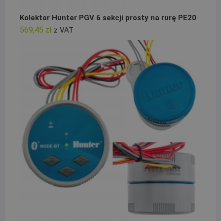
Kolektor Hunter PGV 6 sekcji prosty na rurę PE20
569,45
zł
z VAT