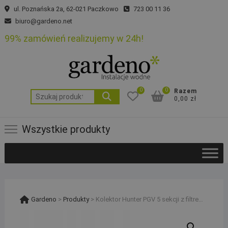
Skip
ul. Poznańska 2a, 62-021 Paczkowo
723 00 11 36
to
biuro@gardeno.net
content
99% zamówień realizujemy w 24h!
0
0
Razem
Szukaj:
0,00 zł
Wszystkie produkty
Gardeno
>
Produkty
>
Kolektor Hunter PGV 5 sekcji z filtrem i przyłączem kompresora na rurę PE32