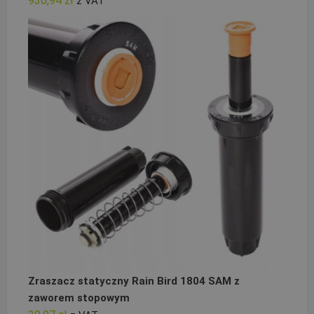
936,94
zł
z VAT
Zraszacz statyczny Rain Bird 1804 SAM z
zaworem stopowym