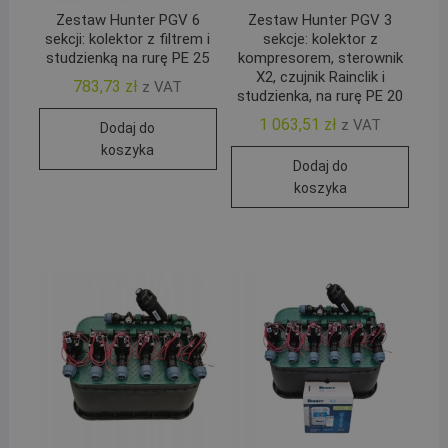
Zestaw Hunter PGV 6
Zestaw Hunter PGV 3
sekcji: kolektor z filtrem i
sekcje: kolektor z
studzienką na rurę PE 25
kompresorem, sterownik
X2, czujnik Rainclik i
783,73
zł
z VAT
studzienka, na rurę PE 20
1 063,51
zł
z VAT
Dodaj do
koszyka
Dodaj do
koszyka