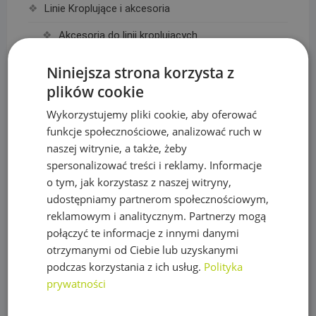
Linie Kroplujące i akcesoria
Akcesoria do linii kroplujących
Linie kroplujące
Niniejsza strona korzysta z
plików cookie
Maty, taśmy ogrodzeniowe i akcesoria
Wykorzystujemy pliki cookie, aby oferować
Mikronawadnianie
funkcje społecznościowe, analizować ruch w
Narzędzia
naszej witrynie, a także, żeby
spersonalizować treści i reklamy. Informacje
Nawozy do trawy
o tym, jak korzystasz z naszej witryny,
Obrzeża trawnikowe, kraty parkingowe i kotwy
udostępniamy partnerom społecznościowym,
reklamowym i analitycznym. Partnerzy mogą
Opryskiwacze
połączyć te informacje z innymi danymi
otrzymanymi od Ciebie lub uzyskanymi
Oświetlenie
podczas korzystania z ich usług.
Polityka
Plandeki ochronne
prywatności
Plandeka wzmacniana GRAY 200g/m2