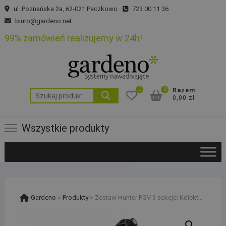
Skip
ul. Poznańska 2a, 62-021 Paczkowo
723 00 11 36
to
biuro@gardeno.net
content
99% zamówień realizujemy w 24h!
0
0
Razem
Szukaj:
0,00 zł
Wszystkie produkty
Gardeno
>
Produkty
>
Zestaw Hunter PGV 3 sekcje: Kolektor z filtrem i przyłączem kompresora, sterownik Hunter X2 i studzienka, na rurę PE 25