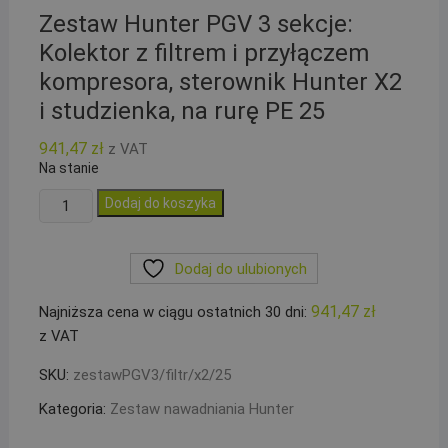
Zestaw Hunter PGV 3 sekcje:
Kolektor z filtrem i przyłączem
kompresora, sterownik Hunter X2
i studzienka, na rurę PE 25
941,47
zł
z VAT
Na stanie
ilość
Dodaj do koszyka
Zestaw
Hunter
Dodaj do ulubionych
PGV
3
941,47
zł
Najniższa cena w ciągu ostatnich 30 dni:
sekcje:
z VAT
Kolektor
z
SKU:
zestawPGV3/filtr/x2/25
filtrem
Kategoria:
Zestaw nawadniania Hunter
i
przyłączem