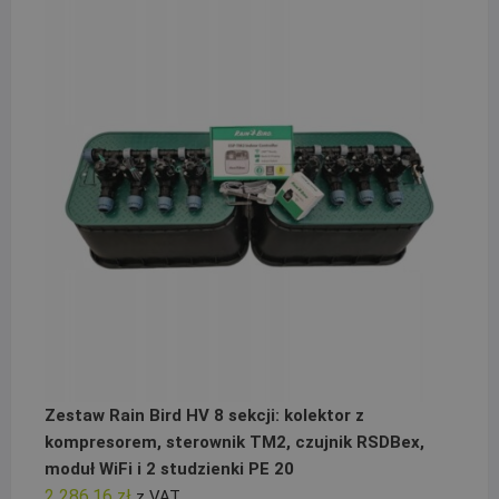
Zestaw Rain Bird HV 8 sekcji: kolektor z
kompresorem, sterownik TM2, czujnik RSDBex,
moduł WiFi i 2 studzienki PE 20
2 286,16
zł
z VAT