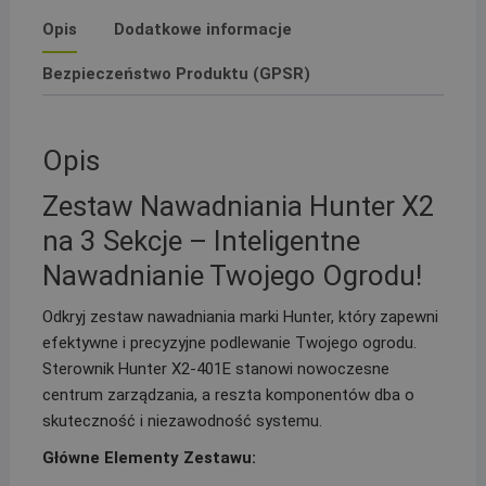
kompresora,
Opis
Dodatkowe informacje
sterownik
Hunter
Bezpieczeństwo Produktu (GPSR)
X2
i
studzienka,
Opis
na
rurę
Zestaw Nawadniania Hunter X2
PE
na 3 Sekcje – Inteligentne
25
Nawadnianie Twojego Ogrodu!
Odkryj zestaw nawadniania marki Hunter, który zapewni
efektywne i precyzyjne podlewanie Twojego ogrodu.
Sterownik Hunter X2-401E stanowi nowoczesne
centrum zarządzania, a reszta komponentów dba o
skuteczność i niezawodność systemu.
Główne Elementy Zestawu: