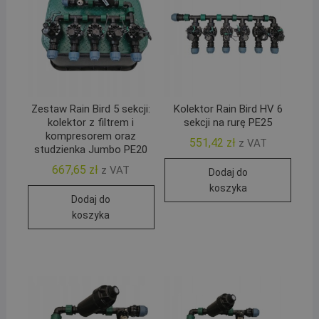
Zestaw Rain Bird 5 sekcji:
Kolektor Rain Bird HV 6
kolektor z filtrem i
sekcji na rurę PE25
kompresorem oraz
551,42
zł
z VAT
studzienka Jumbo PE20
667,65
zł
z VAT
Dodaj do
koszyka
Dodaj do
koszyka