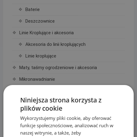
Baterie
Deszczownice
Linie Kroplujące i akcesoria
Akcesoria do linii kroplujących
Linie kroplujące
Maty, taśmy ogrodzeniowe i akcesoria
Mikronawadnianie
Narzędzia
Niniejsza strona korzysta z
Nawozy do trawy
plików cookie
Obrzeża trawnikowe, kraty parkingowe i kotwy
Wykorzystujemy pliki cookie, aby oferować
funkcje społecznościowe, analizować ruch w
Opryskiwacze
naszej witrynie, a także, żeby