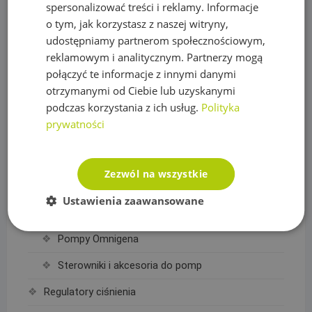
Oświetlenie
spersonalizować treści i reklamy. Informacje
o tym, jak korzystasz z naszej witryny,
Plandeki ochronne
udostępniamy partnerom społecznościowym,
Plandeka wzmacniana GRAY 200g/m2
reklamowym i analitycznym. Partnerzy mogą
połączyć te informacje z innymi danymi
Plandeka wzmacniana GREEN 90g/m2
otrzymanymi od Ciebie lub uzyskanymi
podczas korzystania z ich usług.
Polityka
Plandeka wzmacniana ULTRA WEIGHT 260g/m2
prywatności
Plandeka zbrojona LENO CRYSTAL 100g/m2
Podpory roślin
Zezwól na wszystkie
Pompy
Ustawienia zaawansowane
Pompy IBO
Pompy Omnigena
Sterowniki i akcesoria do pomp
Regulatory ciśnienia