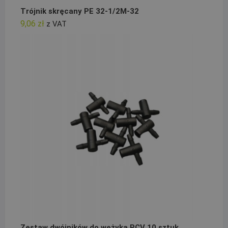
Trójnik skręcany PE 32-1/2M-32
9,06
zł
z VAT
Zestaw dwójników do wężyka PCV 10 sztuk