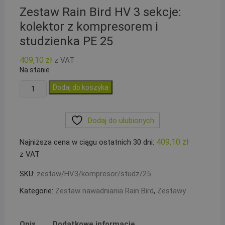
Zestaw Rain Bird HV 3 sekcje:
kolektor z kompresorem i
studzienka PE 25
409,10
zł
z VAT
Na stanie
ilość
Dodaj do koszyka
Zestaw
Rain
Dodaj do ulubionych
Bird
HV
409,10
zł
Najniższa cena w ciągu ostatnich 30 dni:
3
z VAT
sekcje:
kolektor
SKU:
zestaw/HV3/kompresor/studz/25
z
Kategorie:
Zestaw nawadniania Rain Bird
,
Zestawy
kompresorem
i
studzienka
Opis
Dodatkowe informacje