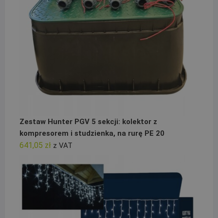
Zestaw Hunter PGV 5 sekcji: kolektor z
kompresorem i studzienka, na rurę PE 20
641,05
zł
z VAT