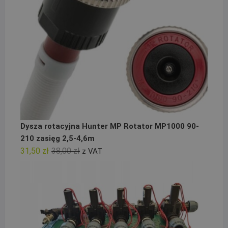
Dysza rotacyjna Hunter MP Rotator MP1000 90-
210 zasięg 2,5-4,6m
Pierwotna
Aktualna
31,50
zł
38,00
zł
z VAT
cena
cena
wynosiła:
wynosi:
38,00 zł.
31,50 zł.