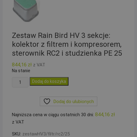
Zestaw Rain Bird HV 3 sekcje:
kolektor z filtrem i kompresorem,
sterownik RC2 i studzienka PE 25
844,16
zł
z VAT
Na stanie
ilość
Dodaj do koszyka
Zestaw
Rain
Dodaj do ulubionych
Bird
HV
844,16
zł
Najniższa cena w ciągu ostatnich 30 dni:
3
z VAT
sekcje:
kolektor
SKU:
zestawHV3/filtr/rc2/25