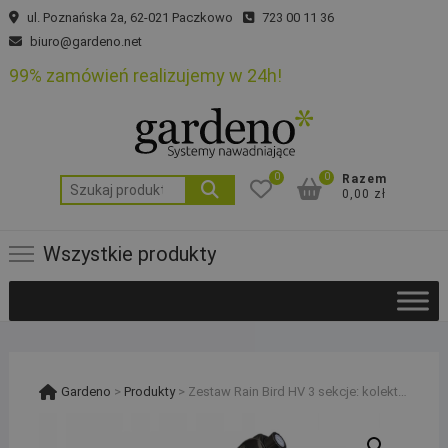
Skip
ul. Poznańska 2a, 62-021 Paczkowo
723 00 11 36
to
biuro@gardeno.net
content
99% zamówień realizujemy w 24h!
0
0
Razem
Szukaj:
0,00 zł
Wszystkie produkty
Gardeno
>
Produkty
>
Zestaw Rain Bird HV 3 sekcje: kolektor z filtrem i kompresorem, sterownik RC2 i studzienka PE 25