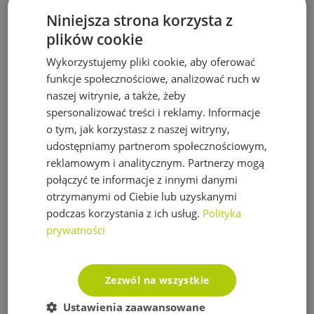
Maty, taśmy ogrodzeniowe i akcesoria
Niniejsza strona korzysta z
Mikronawadnianie
plików cookie
Narzędzia
Wykorzystujemy pliki cookie, aby oferować
funkcje społecznościowe, analizować ruch w
Nawozy do trawy
naszej witrynie, a także, żeby
Obrzeża trawnikowe, kraty parkingowe i kotwy
spersonalizować treści i reklamy. Informacje
o tym, jak korzystasz z naszej witryny,
Opryskiwacze
udostępniamy partnerom społecznościowym,
Oświetlenie
reklamowym i analitycznym. Partnerzy mogą
połączyć te informacje z innymi danymi
Plandeki ochronne
otrzymanymi od Ciebie lub uzyskanymi
podczas korzystania z ich usług.
Polityka
Plandeka wzmacniana GRAY 200g/m2
prywatności
Plandeka wzmacniana GREEN 90g/m2
Plandeka wzmacniana ULTRA WEIGHT 260g/m2
Zezwól na wszystkie
Plandeka zbrojona LENO CRYSTAL 100g/m2
Ustawienia zaawansowane