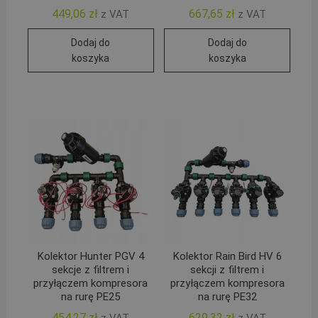
449,06
zł
667,65
zł
z VAT
z VAT
Dodaj do
Dodaj do
koszyka
koszyka
Kolektor Hunter PGV 4
Kolektor Rain Bird HV 6
sekcje z filtrem i
sekcji z filtrem i
przyłączem kompresora
przyłączem kompresora
na rurę PE25
na rurę PE32
454,27
zł
629,32
zł
z VAT
z VAT