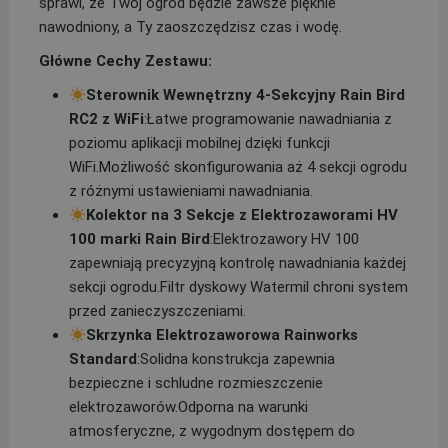
sprawi, że Twój ogród będzie zawsze pięknie
nawodniony, a Ty zaoszczędzisz czas i wodę.
Główne Cechy Zestawu:
Sterownik Wewnętrzny 4-Sekcyjny Rain Bird
RC2 z WiFi
:Łatwe programowanie nawadniania z
poziomu aplikacji mobilnej dzięki funkcji
WiFi.Możliwość skonfigurowania aż 4 sekcji ogrodu
z różnymi ustawieniami nawadniania.
Kolektor na 3 Sekcje z Elektrozaworami HV
100 marki Rain Bird
:Elektrozawory HV 100
zapewniają precyzyjną kontrolę nawadniania każdej
sekcji ogrodu.Filtr dyskowy Watermil chroni system
przed zanieczyszczeniami.
Skrzynka Elektrozaworowa Rainworks
Standard
:Solidna konstrukcja zapewnia
bezpieczne i schludne rozmieszczenie
elektrozaworów.Odporna na warunki
atmosferyczne, z wygodnym dostępem do