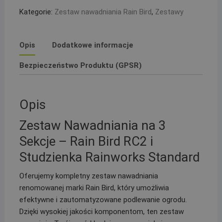
z
Kategorie:
Zestaw nawadniania Rain Bird
,
Zestawy
filtrem
i
kompresorem,
Opis
Dodatkowe informacje
sterownik
RC2
Bezpieczeństwo Produktu (GPSR)
i
studzienka
PE
Opis
25
Zestaw Nawadniania na 3
Sekcje – Rain Bird RC2 i
Studzienka Rainworks Standard
Oferujemy kompletny zestaw nawadniania
renomowanej marki Rain Bird, który umożliwia
efektywne i zautomatyzowane podlewanie ogrodu.
Dzięki wysokiej jakości komponentom, ten zestaw