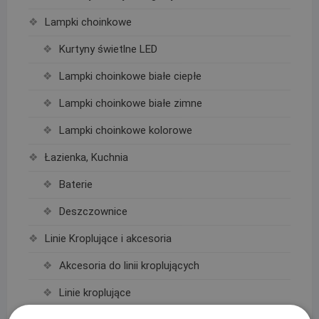
Lampki choinkowe
Kurtyny świetlne LED
Lampki choinkowe białe ciepłe
Lampki choinkowe białe zimne
Lampki choinkowe kolorowe
Łazienka, Kuchnia
Baterie
Deszczownice
Linie Kroplujące i akcesoria
Akcesoria do linii kroplujących
Linie kroplujące