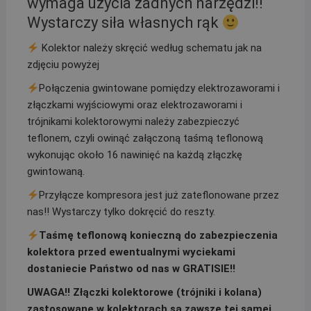
wymaga użycia żadnych narzędzi!!
Wystarczy siła własnych rąk
Kolektor należy skręcić według schematu jak na
zdjęciu powyżej
Połączenia gwintowane pomiędzy elektrozaworami i
złączkami wyjściowymi oraz elektrozaworami i
trójnikami kolektorowymi należy zabezpieczyć
teflonem, czyli owinąć załączoną taśmą teflonową
wykonując około 16 nawinięć na każdą złączkę
gwintowaną.
Przyłącze kompresora jest już zateflonowane przez
nas!! Wystarczy tylko dokręcić do reszty.
Taśmę teflonową konieczną do zabezpieczenia
kolektora przed ewentualnymi wyciekami
dostaniecie Państwo od nas w GRATISIE!!
UWAGA!! Złączki kolektorowe (trójniki i kolana)
zastosowane w kolektorach są zawsze tej samej