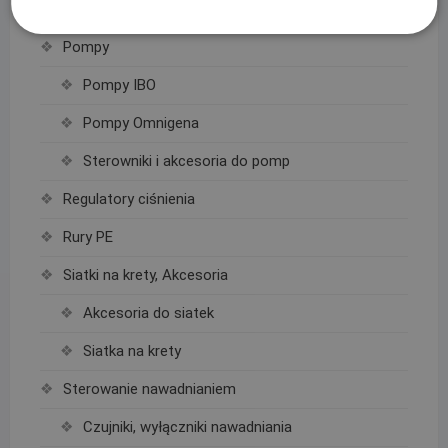
Podpory roślin
Pompy
Pompy IBO
Pompy Omnigena
Sterowniki i akcesoria do pomp
Regulatory ciśnienia
Rury PE
Siatki na krety, Akcesoria
Akcesoria do siatek
Siatka na krety
Sterowanie nawadnianiem
Czujniki, wyłączniki nawadniania