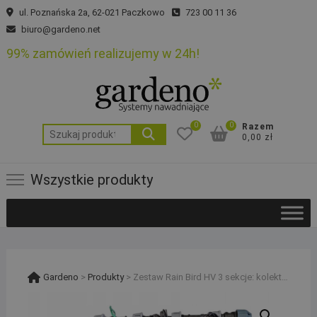
Skip
ul. Poznańska 2a, 62-021 Paczkowo
723 00 11 36
to
biuro@gardeno.net
content
99% zamówień realizujemy w 24h!
0
0
Razem
Szukaj:
0,00 zł
Wszystkie produkty
Gardeno
>
Produkty
>
Zestaw Rain Bird HV 3 sekcje: kolektor z kompresorem, sterownik RC2, czujnik RSDBex i studzienka PE 25