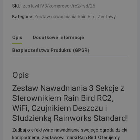
kolektor
SKU:
zestawHV3/kompresor/rc2/rsd/25
z
Kategorie:
Zestaw nawadniania Rain Bird
,
Zestawy
kompresorem,
sterownik
RC2,
Opis
Dodatkowe informacje
czujnik
RSDBex
Bezpieczeństwo Produktu (GPSR)
i
studzienka
PE
Opis
25
Zestaw Nawadniania 3 Sekcje z
Sterownikiem Rain Bird RC2,
WiFi, Czujnikiem Deszczu i
Studzienką Rainworks Standard!
Zadbaj o efektywne nawadnianie swojego ogrodu dzięki
kompletnemu zestawowi marki Rain Bird. Oferujemy