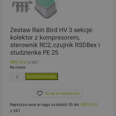
Zestaw Rain Bird HV 3 sekcje:
kolektor z kompresorem,
sterownik RC2, czujnik RSDBex i
studzienka PE 25
989,74
zł
z VAT
Na stanie
ilość
Dodaj do koszyka
Zestaw
Rain
Dodaj do ulubionych
Bird
HV
989,74
zł
Najniższa cena w ciągu ostatnich 30 dni:
3
z VAT
sekcje: