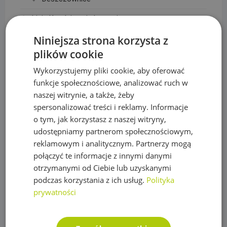
Linie Kroplujące i akcesoria
Akcesoria do linii kroplujących
Niniejsza strona korzysta z
plików cookie
Linie kroplujące
Wykorzystujemy pliki cookie, aby oferować
Maty, taśmy ogrodzeniowe i akcesoria
funkcje społecznościowe, analizować ruch w
naszej witrynie, a także, żeby
Mikronawadnianie
spersonalizować treści i reklamy. Informacje
Narzędzia
o tym, jak korzystasz z naszej witryny,
udostępniamy partnerom społecznościowym,
Nawozy do trawy
reklamowym i analitycznym. Partnerzy mogą
Obrzeża trawnikowe, kraty parkingowe i kotwy
połączyć te informacje z innymi danymi
otrzymanymi od Ciebie lub uzyskanymi
Opryskiwacze
podczas korzystania z ich usług.
Polityka
prywatności
Oświetlenie
Plandeki ochronne