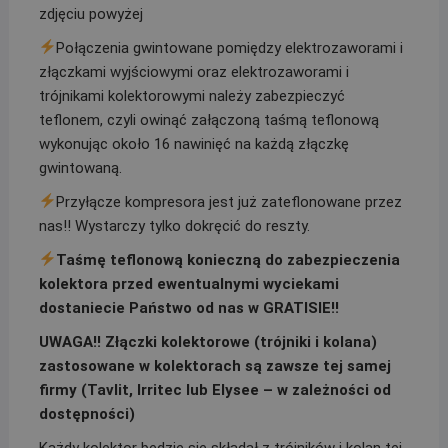
zdjęciu powyżej
Połączenia gwintowane pomiędzy elektrozaworami i
złączkami wyjściowymi oraz elektrozaworami i
trójnikami kolektorowymi należy zabezpieczyć
teflonem, czyli owinąć załączoną taśmą teflonową
wykonując około 16 nawinięć na każdą złączkę
gwintowaną.
Przyłącze kompresora jest już zateflonowane przez
nas!! Wystarczy tylko dokręcić do reszty.
Taśmę teflonową konieczną do zabezpieczenia
kolektora przed ewentualnymi wyciekami
dostaniecie Państwo od nas w GRATISIE!!
UWAGA!! Złączki kolektorowe (trójniki i kolana)
zastosowane w kolektorach są zawsze tej samej
firmy (Tavlit, Irritec lub Elysee – w zależności od
dostępności)
Każdy kolektor będzie się składał z trójników i kolan tej