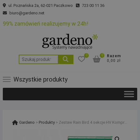
Skip
ul. Poznańska 2a, 62-021 Paczkowo
723 00 11 36
to
biuro@gardeno.net
content
99% zamówień realizujemy w 24h!
0
0
Razem
Szukaj:
0,00 zł
Wszystkie produkty
Gardeno
>
Produkty
>
Zestaw Rain Bird 4 sekcje HV Kompresor Sterownik TM2 RSDBEX Moduł WiFi PE20