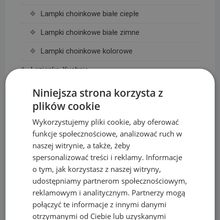
Lampki choinkowe białe ciepłe
Lampki choinkowe białe zimne
Lampki choinkowe kolorowe
Łazienka, Kuchnia
Baterie
Niniejsza strona korzysta z
plików cookie
Deszczownice
Wykorzystujemy pliki cookie, aby oferować
Linie Kroplujące i akcesoria
funkcje społecznościowe, analizować ruch w
Akcesoria do linii kroplujących
naszej witrynie, a także, żeby
spersonalizować treści i reklamy. Informacje
Linie kroplujące
o tym, jak korzystasz z naszej witryny,
udostępniamy partnerom społecznościowym,
Maty, taśmy ogrodzeniowe i akcesoria
reklamowym i analitycznym. Partnerzy mogą
Mikronawadnianie
połączyć te informacje z innymi danymi
otrzymanymi od Ciebie lub uzyskanymi
Narzędzia