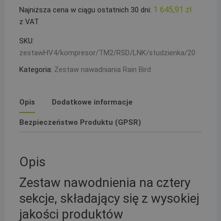
4
1 645,91
zł
Najniższa cena w ciągu ostatnich 30 dni:
sekcje
z VAT
HV
Kompresor
SKU:
Sterownik
zestawHV4/kompresor/TM2/RSD/LNK/studzienka/20
TM2
Kategoria:
Zestaw nawadniania Rain Bird
RSDBEX
Moduł
WiFi
Opis
Dodatkowe informacje
PE20
Bezpieczeństwo Produktu (GPSR)
Opis
Zestaw nawodnienia na cztery
sekcje, składający się z wysokiej
jakości produktów