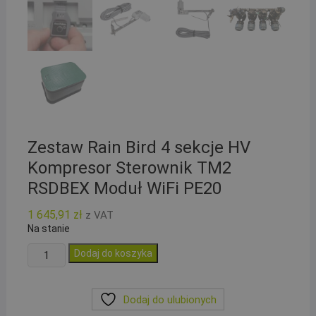
Zestaw Rain Bird 4 sekcje HV
Kompresor Sterownik TM2
RSDBEX Moduł WiFi PE20
1 645,91
zł
z VAT
Na stanie
ilość
Dodaj do koszyka
Zestaw
Rain
Dodaj do ulubionych
Bird