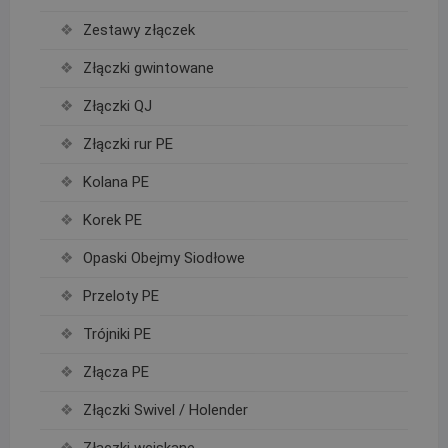
Zestawy złączek
Złączki gwintowane
Złączki QJ
Złączki rur PE
Kolana PE
Korek PE
Opaski Obejmy Siodłowe
Przeloty PE
Trójniki PE
Złącza PE
Złączki Swivel / Holender
Złączki wciskane