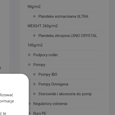
90g/m2
Plandeka wzmacniana ULTRA
WEIGHT 260g/m2
Plandeka zbrojona LENO CRYSTAL
100g/m2
Podpory roślin
Pompy
i
Pompy IBO
Pompy Omnigena
Sterowniki i akcesoria do pomp
alizować
formacje
d
Regulatory ciśnienia
ć te
Rury PE