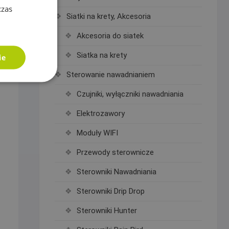
czas
Siatki na krety, Akcesoria
Akcesoria do siatek
Siatka na krety
ie
Sterowanie nawadnianiem
Czujniki, wyłączniki nawadniania
Elektrozawory
Moduły WIFI
Przewody sterownicze
Sterowniki Nawadniania
Sterowniki Drip Drop
Sterowniki Hunter