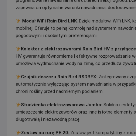
programowanie nawadniania dla czterech sekcji ogrodu. Dz
zapewnia on optymalne warunki nawadniania, dostosowane d
Moduł WiFi Rain Bird LNK
: Dzięki modułowi WiFi LNK, 
mobilnej. Oferuje to pełną kontrolę nad systemem nawodni
pogodowymi i osobistymi preferencjami.
Kolektor z elektrozaworami Rain Bird HV z przyłąc
HV gwarantuje równomierne i efektywne rozprowadzanie w
umożliwia wydmuchanie wody na zimę, co przedłuża żywot
Czujnik deszczu Rain Bird RSDBEX:
Zintegrowany czuj
automatycznie wyłączając system nawadniania w przypadku
chroni rośliny przed nadmiernym podlaniem.
Studzienka elektrozaworowa Jumbo:
Solidna i estet
umieszczenie elektrozaworów oraz inne istotne elementy s
długotrwałą i niezawodną pracę.
Zestaw na rurę PE 20:
Zestaw jest kompatybilny z ruram