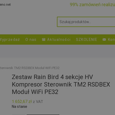
99% zamówień realiz
eno.net
Wyprzedaż
O nas
Aktualności
SZKOLENIE
Kon
 Sterownik TM2 RSDBEX Moduł WiFi PE32
Zestaw Rain Bird 4 sekcje HV
Kompresor Sterownik TM2 RSDBEX
Moduł WiFi PE32
1 652,67
zł
z VAT
Na stanie