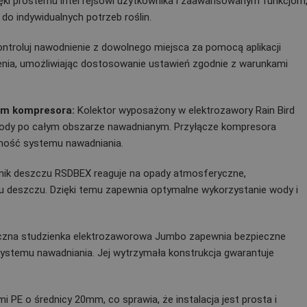
ięki prostemu interfejsowi użytkownika i zaawansowanym funkcjom
o indywidualnych potrzeb roślin.
kontroluj nawodnienie z dowolnego miejsca za pomocą aplikacji
enia, umożliwiając dostosowanie ustawień zgodnie z warunkami
zem kompresora:
Kolektor wyposażony w elektrozawory Rain Bird
ody po całym obszarze nawadnianym. Przyłącze kompresora
ność systemu nawadniania.
nik deszczu RSDBEX reaguje na opady atmosferyczne,
 deszczu. Dzięki temu zapewnia optymalne wykorzystanie wody i
yczna studzienka elektrozaworowa Jumbo zapewnia bezpieczne
ystemu nawadniania. Jej wytrzymała konstrukcja gwarantuje
i PE o średnicy 20mm, co sprawia, że instalacja jest prosta i