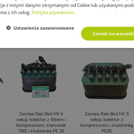
cje z innymi danymi otrzymanymi od Ciebie lub uzyskanymi pod
owane w kolektorach są zawsze tej samej firmy (Tavlit, Irritec
nia z ich usług.
Polityka prywatności
j firmy!!
Ustawienia zaawansowane
Zezwól na wszystk
Zestaw Rain Bird HV 6
Zestaw Rain Bird HV 5
sekcji: kolektor z filtrem i
sekcji: kolektor z
kompresorem, sterownik
kompresorem i studzienką
TM2 i studzienka PE 20
PE20