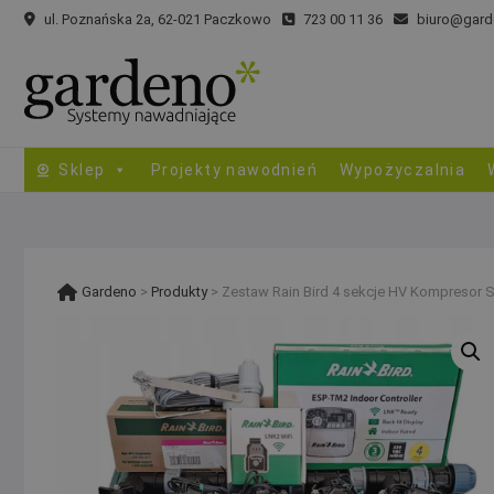
Skip
ul. Poznańska 2a, 62-021 Paczkowo
723 00 11 36
biuro@gard
to
content
Sklep
Projekty nawodnień
Wypożyczalnia
Gardeno
>
Produkty
>
Zestaw Rain Bird 4 sekcje HV Kompresor