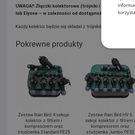
informa
UWAGA!! Złączki kolektorowe (trójniki i kolana) zastos
korzysta
lub Elysee – w zależności od dostępności)
Każdy kolektor będzie się składał z trójników i kolan tej same
Pokrewne produkty
Zestaw Rain Bird 4 sekcje:
Zestaw Rain Bird HV 6
kolektor z filtrem i
sekcji: kolektor z filtrem i
kompresorem oraz
kompresorem oraz
studzienka Standard PE25
studzienka Jumbo PE32