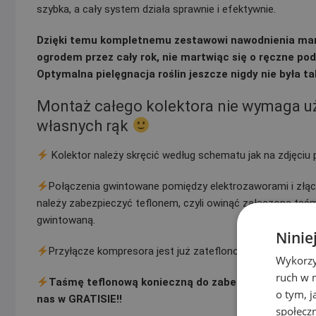
szybka, a cały system działa sprawnie i efektywnie.
Dzięki temu kompletnemu zestawowi nawodnienia marki
ogrodem przez cały rok, nie martwiąc się o ręczne po
Optymalna pielęgnacja roślin jeszcze nigdy nie była ta
Montaż całego kolektora nie wymaga uży
własnych rąk
Kolektor należy skręcić według schematu jak na zdjęciu
Połączenia gwintowane pomiędzy elektrozaworami i złąc
należy zabezpieczyć teflonem, czyli owinąć załączoną taś
gwintowaną.
Ninie
Przyłącze kompresora jest już zateflonowane przez nas!!
Wykorzy
ruch w n
Taśmę teflonową konieczną do zabezpieczenia kole
o tym, 
nas w GRATISIE!!
społecz