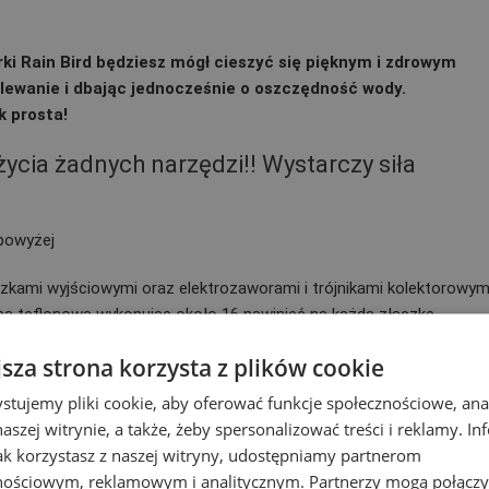
 Rain Bird będziesz mógł cieszyć się pięknym i zdrowym
dlewanie i dbając jednocześnie o oszczędność wody.
k prosta!
cia żadnych narzędzi!! Wystarczy siła
 powyżej
zkami wyjściowymi oraz elektrozaworami i trójnikami kolektorowym
mą teflonową wykonując około 16 nawinięć na każdą złączkę
jsza strona korzysta z plików cookie
 Wystarczy tylko dokręcić do reszty.
stujemy pliki cookie, aby oferować funkcje społecznościowe, an
aszej witrynie, a także, żeby spersonalizować treści i reklamy. In
ktora przed ewentualnymi wyciekami dostaniecie Państwo o
jak korzystasz z naszej witryny, udostępniamy partnerom
nościowym, reklamowym i analitycznym. Partnerzy mogą połączy