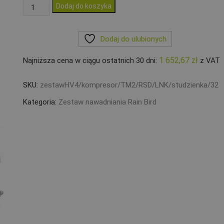
ilość
Dodaj do koszyka
Zestaw
Rain
Dodaj do ulubionych
Bird
4
1 652,67
zł
Najniższa cena w ciągu ostatnich 30 dni:
z VAT
sekcje
HV
SKU:
zestawHV4/kompresor/TM2/RSD/LNK/studzienka/32
Kompresor
Sterownik
Kategoria:
Zestaw nawadniania Rain Bird
TM2
RSDBEX
Moduł
WiFi
PE32