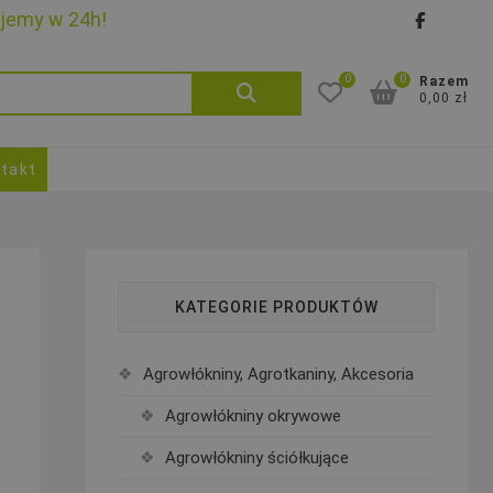
ujemy w 24h!
faceb
goo
0
0
Szukaj:
Razem
0,00 zł
takt
KATEGORIE PRODUKTÓW
Agrowłókniny, Agrotkaniny, Akcesoria
Agrowłókniny okrywowe
Agrowłókniny ściółkujące