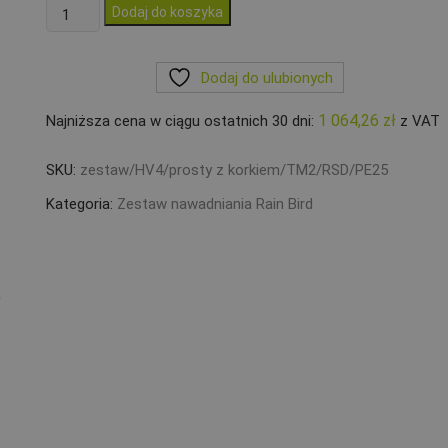
ilość
Dodaj do koszyka
Zestaw
Rain
Dodaj do ulubionych
Bird
4
1 064,26
zł
Najniższa cena w ciągu ostatnich 30 dni:
z VAT
sekcje
HV
SKU:
zestaw/HV4/prosty z korkiem/TM2/RSD/PE25
z
korkiem
Kategoria:
Zestaw nawadniania Rain Bird
Sterownik
TM2
Czujnik
RSDBEX
PE
25