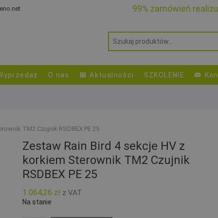
99% zamówień realiz
eno.net
Wyprzedaż
O nas
Aktualności
SZKOLENIE
Kon
Sterownik TM2 Czujnik RSDBEX PE 25
Zestaw Rain Bird 4 sekcje HV z
korkiem Sterownik TM2 Czujnik
RSDBEX PE 25
1 064,26
zł
z VAT
Na stanie