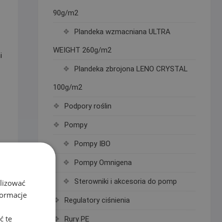
90g/m2
Plandeka wzmacniana ULTRA
WEIGHT 260g/m2
i
Plandeka zbrojona LENO CRYSTAL
100g/m2
Podpory roślin
d
Pompy
Pompy IBO
Pompy Omnigena
Sterowniki i akcesoria do pomp
alizować
formacje
Regulatory ciśnienia
ć te
Rury PE