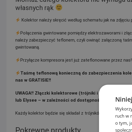
własnych rąk
Kolektor należy skręcić według schematu jak na zdjęciu
Połączenia gwintowane pomiędzy elektrozaworami i złąc
należy zabezpieczyć teflonem, czyli owinąć załączoną taś
gwintowaną.
Przyłącze kompresora jest już zateflonowane przez nas!!
Taśmę teflonową konieczną do zabezpieczenia kole
nas w GRATISIE!!
UWAGA!! Złączki kolektorowe (trójniki i kolana) zastos
Ninie
lub Elysee – w zależności od dostępności)
Wykorzy
Każdy kolektor będzie się składał z trójników i kolan tej same
ruch w n
o tym, 
Pokrewne produkty
społecz