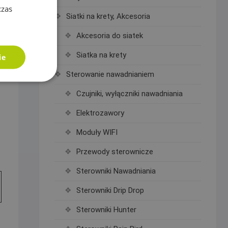
czas
Siatki na krety, Akcesoria
Akcesoria do siatek
Siatka na krety
ie
Sterowanie nawadnianiem
Czujniki, wyłączniki nawadniania
Elektrozawory
Moduły WIFI
Przewody sterownicze
Sterowniki Nawadniania
Sterowniki Drip Drop
Sterowniki Hunter