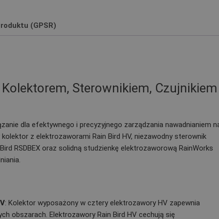
roduktu (GPSR)
 Kolektorem, Sterownikiem, Czujnikiem
anie dla efektywnego i precyzyjnego zarządzania nawadnianiem n
olektor z elektrozaworami Rain Bird HV, niezawodny sterownik
n Bird RSDBEX oraz solidną studzienkę elektrozaworową RainWorks
iania.
HV
: Kolektor wyposażony w cztery elektrozawory HV zapewnia
ch obszarach. Elektrozawory Rain Bird HV cechują się