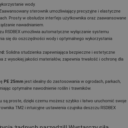
ykorzystanie wody.
Zaawansowany sterownik umożliwiający precyzyjne i elastyczne
ach. Prosty w obsłudze interfejs użytkownika oraz zaawansowane
ządzanie nawadnianiem.
zczu RSDBEX umożliwia automatyczne wyłączanie systemu
ia się do oszczędności wody i optymalnego wykorzystania
rd:
Solidna studzienka zapewniająca bezpieczne i estetyczne
 z wysokiej jakości materiałów, zapewnia trwałość i ochronę dla
rę
PE 25mm
jest idealny do zastosowania w ogrodach, parkach,
niając optymalne nawodnienie roślin i trawników.
u są proste, dzięki czemu możesz szybko i łatwo uruchomić swoje
rownika TM2 i intuicyjne ustawienia czujnika deszczu RSDBEX
cia żadnych narzędzi!! Wystarczy siła