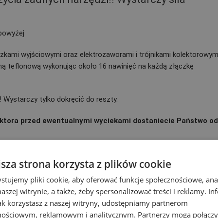
 powyżej
zkami wyjściowymi oraz elektrozaworami i trójnikami kolektorowym
mą teflonową wykonując około 16 nawinięć na każdą złączkę
 Wystarczy tylko dokręcić do reszty.
ktora przed ewentualnymi wyciekami dostaniecie Państwo o
owane w kolektorach są zawsze tej samej firmy (Tavlit, Irritec
jsza strona korzysta z plików cookie
stujemy pliki cookie, aby oferować funkcje społecznościowe, an
j firmy!!
aszej witrynie, a także, żeby spersonalizować treści i reklamy. In
jak korzystasz z naszej witryny, udostępniamy partnerom
nościowym, reklamowym i analitycznym. Partnerzy mogą połączy