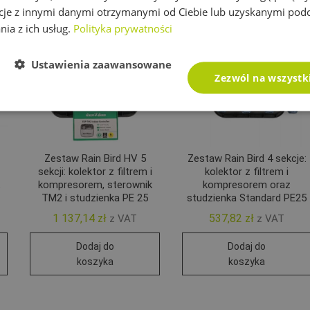
cje z innymi danymi otrzymanymi od Ciebie lub uzyskanymi pod
nia z ich usług.
Polityka prywatności
Ustawienia zaawansowane
Zezwól na wszystk
Zestaw Rain Bird HV 5
Zestaw Rain Bird 4 sekcje:
sekcji: kolektor z filtrem i
kolektor z filtrem i
kompresorem, sterownik
kompresorem oraz
TM2 i studzienka PE 25
studzienka Standard PE25
1 137,14
zł
537,82
zł
z VAT
z VAT
Dodaj do
Dodaj do
koszyka
koszyka