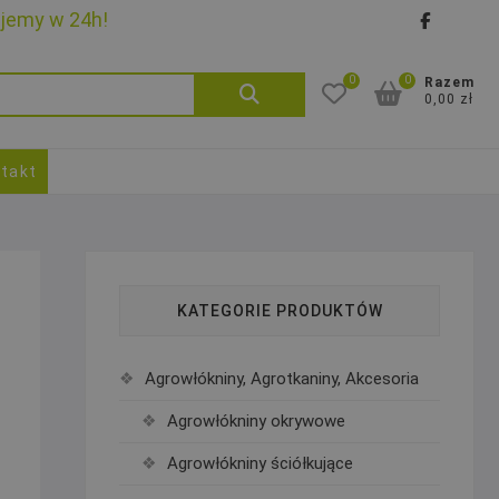
ujemy w 24h!
faceb
goo
0
0
Szukaj:
Razem
0,00 zł
takt
KATEGORIE PRODUKTÓW
Agrowłókniny, Agrotkaniny, Akcesoria
Agrowłókniny okrywowe
Agrowłókniny ściółkujące