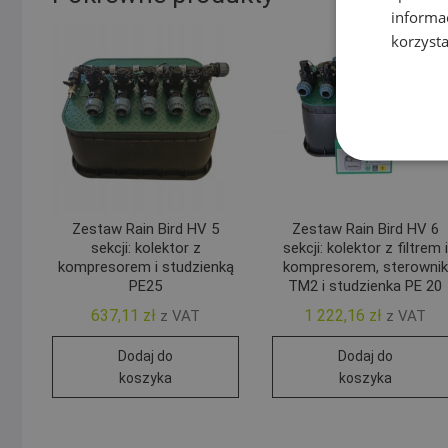
informa
korzysta
Zestaw Rain Bird HV 5
Zestaw Rain Bird HV 6
sekcji: kolektor z
sekcji: kolektor z filtrem i
kompresorem i studzienką
kompresorem, sterownik
PE25
TM2 i studzienka PE 20
637,11
zł
1 222,16
zł
z VAT
z VAT
Dodaj do
Dodaj do
koszyka
koszyka