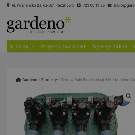
Skip
ul. Poznańska 2a, 62-021 Paczkowo
723 00 11 36
biuro@gard
to
content
Sklep
Projekty nawodnień
Wypożyczalnia
Gardeno
>
Produkty
>
Zestaw Rain Bird 4 sekcje HV z korkiem 