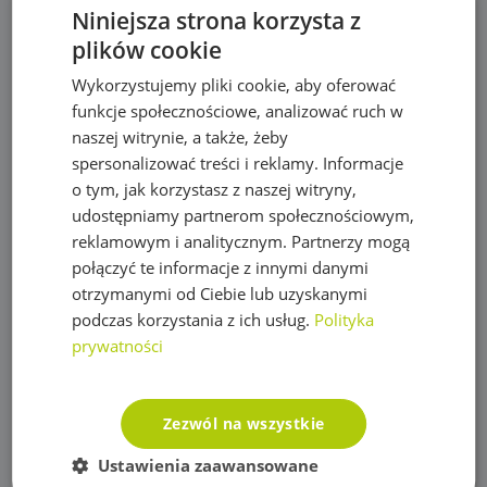
Maty, taśmy ogrodzeniowe i akcesoria
Niniejsza strona korzysta z
plików cookie
Mikronawadnianie
Wykorzystujemy pliki cookie, aby oferować
Narzędzia
funkcje społecznościowe, analizować ruch w
Nawozy do trawy
naszej witrynie, a także, żeby
spersonalizować treści i reklamy. Informacje
Obrzeża trawnikowe, kraty parkingowe i kotwy
o tym, jak korzystasz z naszej witryny,
Opryskiwacze
udostępniamy partnerom społecznościowym,
reklamowym i analitycznym. Partnerzy mogą
Oświetlenie
połączyć te informacje z innymi danymi
otrzymanymi od Ciebie lub uzyskanymi
Plandeki ochronne
podczas korzystania z ich usług.
Polityka
Plandeka wzmacniana GRAY 200g/m2
prywatności
Plandeka wzmacniana GREEN 90g/m2
Plandeka wzmacniana ULTRA WEIGHT 260g/m2
Zezwól na wszystkie
Plandeka zbrojona LENO CRYSTAL 100g/m2
Ustawienia zaawansowane