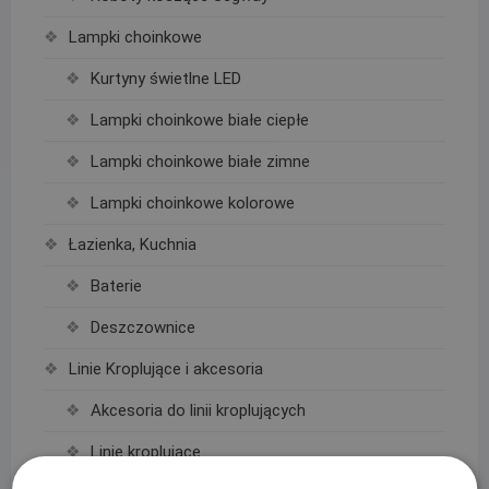
Lampki choinkowe
Kurtyny świetlne LED
Lampki choinkowe białe ciepłe
Lampki choinkowe białe zimne
Lampki choinkowe kolorowe
Łazienka, Kuchnia
Baterie
Deszczownice
Linie Kroplujące i akcesoria
Akcesoria do linii kroplujących
Linie kroplujące