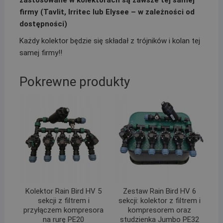
zastosowane w kolektorach są zawsze tej samej
firmy (Tavlit, Irritec lub Elysee – w zależności od
dostępności)
Każdy kolektor będzie się składał z trójników i kolan tej
samej firmy!!
Pokrewne produkty
Kolektor Rain Bird HV 5
Zestaw Rain Bird HV 6
sekcji z filtrem i
sekcji: kolektor z filtrem i
przyłączem kompresora
kompresorem oraz
na rurę PE20
studzienka Jumbo PE32