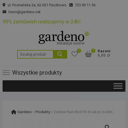
Skip
ul. Poznańska 2a, 62-021 Paczkowo
723 00 11 36
to
biuro@gardeno.net
content
99% zamówień realizujemy w 24h!
0
0
Razem
Szukaj:
0,00 zł
Wszystkie produkty
Gardeno
>
Produkty
>
Zestaw Rain Bird HV 8 sekcji: kolektor z kompresorem, sterownik RC2 i 2 studzienki PE 32