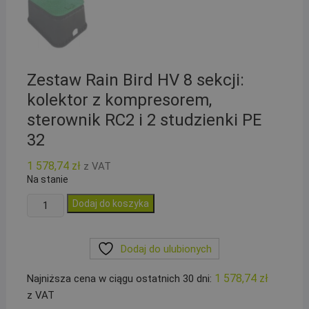
Zestaw Rain Bird HV 8 sekcji:
kolektor z kompresorem,
sterownik RC2 i 2 studzienki PE
32
1 578,74
zł
z VAT
Na stanie
ilość
Dodaj do koszyka
Zestaw
Rain
Dodaj do ulubionych
Bird
HV
1 578,74
zł
Najniższa cena w ciągu ostatnich 30 dni:
8
z VAT
sekcji: