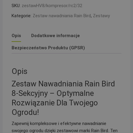
kolektor
SKU:
zestawHV8/kompresor/rc2/32
z
Kategorie:
Zestaw nawadniania Rain Bird
,
Zestawy
kompresorem,
sterownik
RC2
Opis
Dodatkowe informacje
i
2
Bezpieczeństwo Produktu (GPSR)
studzienki
PE
32
Opis
Zestaw Nawadniania Rain Bird
8-Sekcyjny – Optymalne
Rozwiązanie Dla Twojego
Ogrodu!
Zapewnij kompleksowe i efektywne nawadnianie
swojego ogrodu dzięki zestawowi marki Rain Bird. Ten