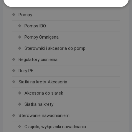
Podpory roślin
Pompy
Pompy IBO
Pompy Omnigena
Sterowniki i akcesoria do pomp
Regulatory ciśnienia
Rury PE
Siatki na krety, Akcesoria
Akcesoria do siatek
Siatka na krety
Sterowanie nawadnianiem
Czujniki, wyłączniki nawadniania