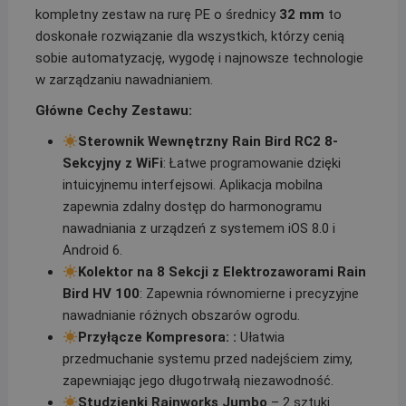
kompletny zestaw na rurę PE o średnicy
32 mm
to
doskonałe rozwiązanie dla wszystkich, którzy cenią
sobie automatyzację, wygodę i najnowsze technologie
w zarządzaniu nawadnianiem.
Główne Cechy Zestawu:
Sterownik Wewnętrzny Rain Bird RC2 8-
Sekcyjny z WiFi
: Łatwe programowanie dzięki
intuicyjnemu interfejsowi. Aplikacja mobilna
zapewnia zdalny dostęp do harmonogramu
nawadniania z urządzeń z systemem iOS 8.0 i
Android 6.
Kolektor na 8 Sekcji z Elektrozaworami Rain
Bird HV 100
: Zapewnia równomierne i precyzyjne
nawadnianie różnych obszarów ogrodu.
Przyłącze Kompresora: :
Ułatwia
przedmuchanie systemu przed nadejściem zimy,
zapewniając jego długotrwałą niezawodność.
Studzienki Rainworks Jumbo
– 2 sztuki