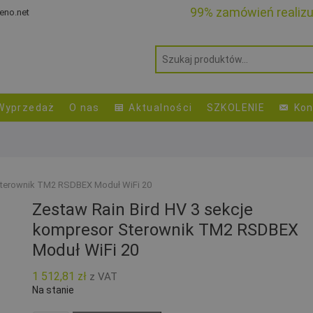
99% zamówień realiz
eno.net
Wyprzedaż
O nas
Aktualności
SZKOLENIE
Kon
 Sterownik TM2 RSDBEX Moduł WiFi 20
Zestaw Rain Bird HV 3 sekcje
kompresor Sterownik TM2 RSDBEX
Moduł WiFi 20
1 512,81
zł
z VAT
Na stanie