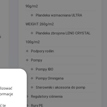
90g/m2
Plandeka wzmacniana ULTRA
WEIGHT 260g/m2
Plandeka zbrojona LENO CRYSTAL
i
100g/m2
Podpory roślin
Pompy
Pompy IBO
d
Pompy Omnigena
Sterowniki i akcesoria do pomp
alizować
formacje
Regulatory ciśnienia
ć te
Rury PE