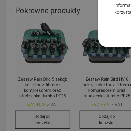
informa
Pokrewne produkty
korzysta
Zestaw Rain Bird 5 sekcji:
Zestaw Rain Bird HV 6
kolektor z filtrem i
sekcji: kolektor z filtrem i
kompresorem oraz
kompresorem oraz
studzienka Jumbo PE25
studzienka Jumbo PE25
674,41
zł
767,76
zł
z VAT
z VAT
Dodaj do
Dodaj do
koszyka
koszyka