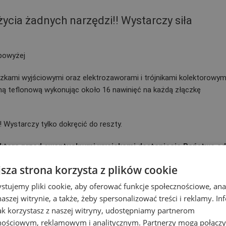
cia żadnych narzędzi!! Wystarczy siła
 powyżej
zkami wyjściowymi oraz elektrozaworami i trójnikami kolektorowym
mą teflonową wykonując około 16 nawinięć na każdą złączkę
 Wystarczy tylko dokręcić do reszty.
ktora przed ewentualnymi wyciekami dostaniecie Państwo o
jsza strona korzysta z plików cookie
owane w kolektorach są zawsze tej samej firmy (Tavlit, Irritec
stujemy pliki cookie, aby oferować funkcje społecznościowe, an
aszej witrynie, a także, żeby spersonalizować treści i reklamy. In
jak korzystasz z naszej witryny, udostępniamy partnerom
j firmy!!
nościowym, reklamowym i analitycznym. Partnerzy mogą połączy