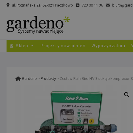
Skip
ul. Poznańska 2a, 62-021 Paczkowo
723 00 11 36
biuro@gard
to
content
Sklep
Projekty nawodnień
Wypożyczalnia
Gardeno
>
Produkty
>
Zestaw Rain Bird HV 3 sekcje kompresor