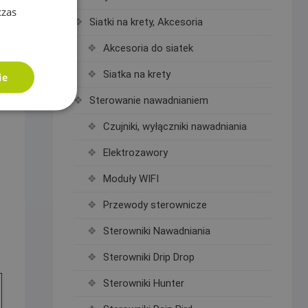
czas
Siatki na krety, Akcesoria
Akcesoria do siatek
Siatka na krety
ie
Sterowanie nawadnianiem
Czujniki, wyłączniki nawadniania
Elektrozawory
Moduły WIFI
Przewody sterownicze
Sterowniki Nawadniania
Sterowniki Drip Drop
Sterowniki Hunter