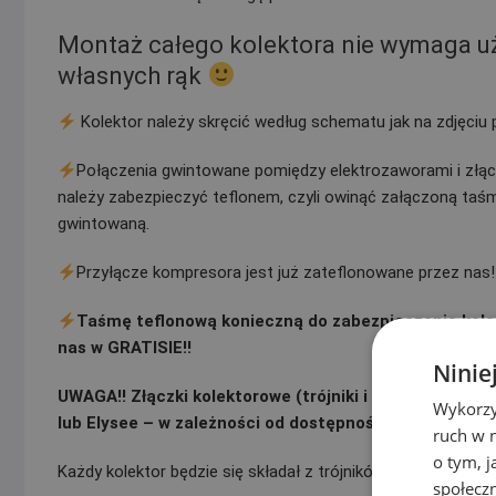
Montaż całego kolektora nie wymaga uży
własnych rąk
Kolektor należy skręcić według schematu jak na zdjęciu
Połączenia gwintowane pomiędzy elektrozaworami i złąc
należy zabezpieczyć teflonem, czyli owinąć załączoną taś
gwintowaną.
Przyłącze kompresora jest już zateflonowane przez nas!!
Taśmę teflonową konieczną do zabezpieczenia kole
nas w GRATISIE!!
Ninie
UWAGA!! Złączki kolektorowe (trójniki i kolana) zastos
Wykorzy
lub Elysee – w zależności od dostępności)
ruch w n
o tym, 
Każdy kolektor będzie się składał z trójników i kolan tej same
społecz