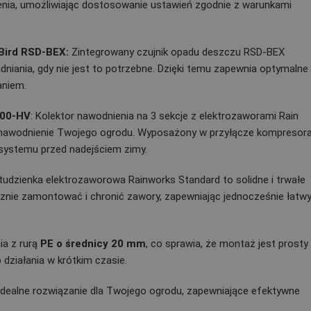
enia, umożliwiając dostosowanie ustawień zgodnie z warunkami
Bird RSD-BEX:
Zintegrowany czujnik opadu deszczu RSD-BEX
iania, gdy nie jest to potrzebne. Dzięki temu zapewnia optymalne
aniem.
100-HV
: Kolektor nawodnienia na 3 sekcje z elektrozaworami Rain
 nawodnienie Twojego ogrodu. Wyposażony w przyłącze kompresora
 systemu przed nadejściem zimy.
udzienka elektrozaworowa Rainworks Standard to solidne i trwałe
cznie zamontować i chronić zawory, zapewniając jednocześnie łatw
ia z rurą
PE o średnicy 20 mm
, co sprawia, że montaż jest prosty 
działania w krótkim czasie.
 idealne rozwiązanie dla Twojego ogrodu, zapewniające efektywne