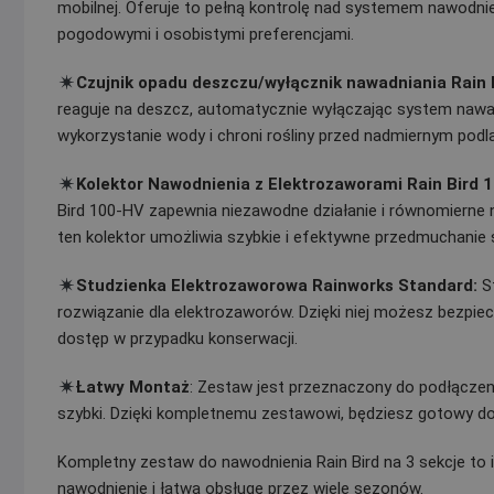
mobilnej. Oferuje to pełną kontrolę nad systemem nawodni
pogodowymi i osobistymi preferencjami.
Czujnik opadu deszczu/wyłącznik nawadniania Rain 
reaguje na deszcz, automatycznie wyłączając system nawadn
wykorzystanie wody i chroni rośliny przed nadmiernym podl
Kolektor Nawodnienia z Elektrozaworami Rain Bird 
Bird 100-HV zapewnia niezawodne działanie i równomierne
ten kolektor umożliwia szybkie i efektywne przedmuchanie
Studzienka Elektrozaworowa Rainworks Standard:
St
rozwiązanie dla elektrozaworów. Dzięki niej możesz bezpie
dostęp w przypadku konserwacji.
Łatwy Montaż
: Zestaw jest przeznaczony do podłączen
szybki. Dzięki kompletnemu zestawowi, będziesz gotowy do 
Kompletny zestaw do nawodnienia Rain Bird na 3 sekcje to
nawodnienie i łatwą obsługę przez wiele sezonów.