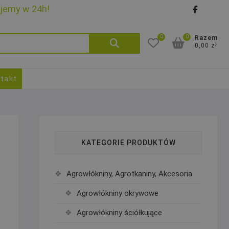
ujemy w 24h!
faceb
goo
0
0
Szukaj:
Razem
0,00 zł
takt
KATEGORIE PRODUKTÓW
Agrowłókniny, Agrotkaniny, Akcesoria
Agrowłókniny okrywowe
Agrowłókniny ściółkujące