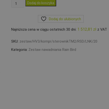
ilość
Dodaj do koszyka
Zestaw
Rain
Dodaj do ulubionych
Bird
HV
1 512,81
zł
Najniższa cena w ciągu ostatnich 30 dni:
z VAT
3
sekcje
SKU:
zestaw/HV3/kompr/sterownikTM2/RSD/LNK/20
kompresor
Sterownik
Kategoria:
Zestaw nawadniania Rain Bird
TM2
RSDBEX
Moduł
WiFi
20