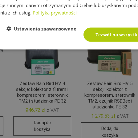
cje z innymi danymi otrzymanymi od Ciebie lub uzyskanymi pod
nia z ich usług.
Polityka prywatności
Ustawienia zaawansowane
Zezwól na wszystk
Zestaw Rain Bird HV 4
Zestaw Rain Bird HV 5
sekcje: kolektor z filtrem i
sekcji: kolektor z
kompresorem, sterownik
kompresorem, sterownik
TM2 i studzienka PE 32
TM2, czujnik RSDBex i
studzienka PE 32
946,72
zł
z VAT
1 279,53
zł
z VAT
Dodaj do
Dodaj do
koszyka
koszyka