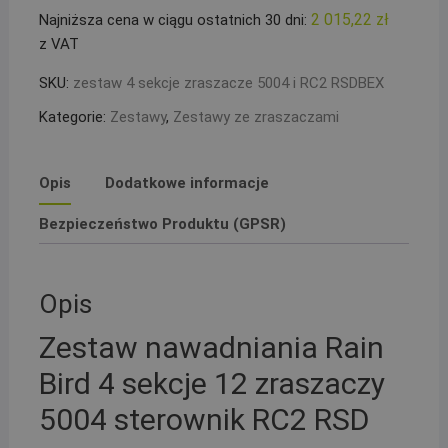
Bird
2 015,22
zł
Najniższa cena w ciągu ostatnich 30 dni:
4
z VAT
sekcje
12
SKU:
zestaw 4 sekcje zraszacze 5004 i RC2 RSDBEX
zraszaczy
Kategorie:
Zestawy
,
Zestawy ze zraszaczami
5004
sterownik
RC2
Opis
Dodatkowe informacje
RSD
Bezpieczeństwo Produktu (GPSR)
Opis
Zestaw nawadniania Rain
Bird 4 sekcje 12 zraszaczy
5004 sterownik RC2 RSD