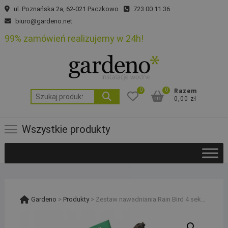
Skip
ul. Poznańska 2a, 62-021 Paczkowo
723 00 11 36
to
biuro@gardeno.net
content
99% zamówień realizujemy w 24h!
0
0
Razem
Szukaj:
0,00 zł
Wszystkie produkty
Gardeno
>
Produkty
>
Zestaw nawadniania Rain Bird 4 sekcje 12 zraszaczy 5004 sterownik RC2 RSD