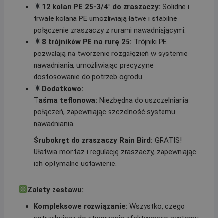
12 kolan PE 25-3/4″ do zraszaczy:
Solidne i
trwałe kolana PE umożliwiają łatwe i stabilne
połączenie zraszaczy z rurami nawadniającymi.
8 trójników PE na rurę 25:
Trójniki PE
pozwalają na tworzenie rozgałęzień w systemie
nawadniania, umożliwiając precyzyjne
dostosowanie do potrzeb ogrodu.
Dodatkowo:
Taśma teflonowa:
Niezbędna do uszczelniania
połączeń, zapewniając szczelność systemu
nawadniania.
Śrubokręt do zraszaczy Rain Bird:
GRATIS!
Ułatwia montaż i regulację zraszaczy, zapewniając
ich optymalne ustawienie.
Zalety zestawu:
Kompleksowe rozwiązanie:
Wszystko, czego
potrzebujesz do stworzenia efektywnego systemu