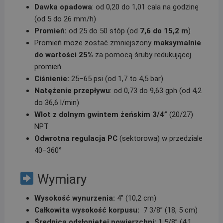
Dawka opadowa
: od 0,20 do 1,01 cala na godzinę
(od 5 do 26 mm/h)
Promień:
od 25 do 50 stóp (od
7,6 do 15,2 m
)
Promień może zostać zmniejszony
maksymalnie
do wartości 25%
za pomocą śruby redukującej
promień
Ciśnienie:
25–65 psi (od 1,7 to 4,5 bar)
Natężenie przepływu
: od 0,73 do 9,63 gph (od 4,2
do 36,6 l/min)
Wlot z dolnym gwintem żeńskim 3/4”
(20/27)
NPT
Odwrotna regulacja PC
(sektorowa) w przedziale
40–360°
Wymiary
Wysokość wynurzenia:
4” (10,2 cm)
Całkowita wysokość korpusu:
7 3/8” (18, 5 cm)
Średnica odsłoniętej powierzchni:
1 5/8” (4,1