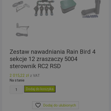
Zestaw nawadniania Rain Bird 4
sekcje 12 zraszaczy 5004
sterownik RC2 RSD
2 015,22
zł
z VAT
Na stanie
ilość
Dodaj do koszyka
Zestaw
nawadniania
Dodaj do ulubionych
Rain