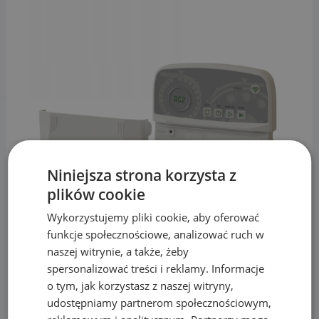
Niniejsza strona korzysta z
plików cookie
Wykorzystujemy pliki cookie, aby oferować
funkcje społecznościowe, analizować ruch w
naszej witrynie, a także, żeby
spersonalizować treści i reklamy. Informacje
Główne zalety sterownika Rain Bird RC2 4-
o tym, jak korzystasz z naszej witryny,
sekcyjnego:
udostępniamy partnerom społecznościowym,
Łatwość programowania: Sterownik został