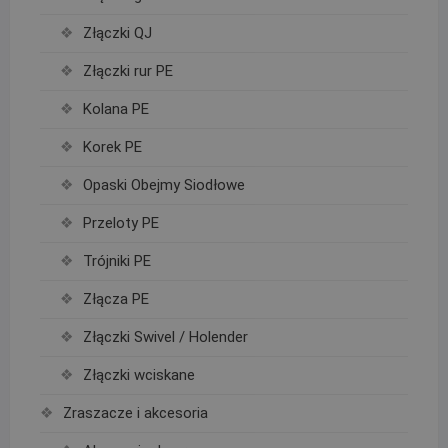
Złączki QJ
Złączki rur PE
Kolana PE
Korek PE
Opaski Obejmy Siodłowe
Przeloty PE
Trójniki PE
Złącza PE
Złączki Swivel / Holender
Złączki wciskane
Zraszacze i akcesoria