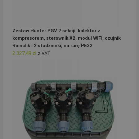
Zestaw Hunter PGV 7 sekcji: kolektor z
kompresorem, sterownik X2, moduł WiFi, czujnik
Rainclik i 2 studzienki, na rurę PE32
2 327,49
zł
z VAT