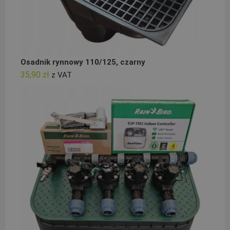
Osadnik rynnowy 110/125, czarny
35,90
zł
z VAT