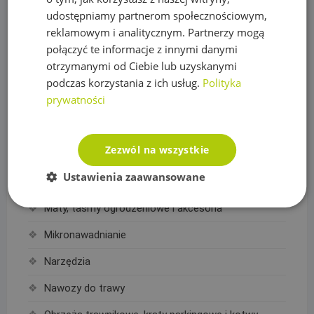
udostępniamy partnerom społecznościowym,
Lampki choinkowe kolorowe
reklamowym i analitycznym. Partnerzy mogą
połączyć te informacje z innymi danymi
Łazienka, Kuchnia
otrzymanymi od Ciebie lub uzyskanymi
Baterie
podczas korzystania z ich usług.
Polityka
prywatności
Deszczownice
Linie Kroplujące i akcesoria
Zezwól na wszystkie
Akcesoria do linii kroplujących
Ustawienia zaawansowane
Linie kroplujące
Maty, taśmy ogrodzeniowe i akcesoria
Mikronawadnianie
Narzędzia
Nawozy do trawy