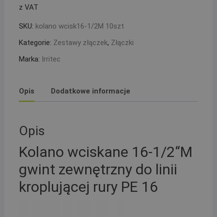
z VAT
sztuk
SKU:
kolano wcisk16-1/2M 10szt
Kategorie:
Zestawy złączek
,
Złączki
Marka:
Irritec
Opis
Dodatkowe informacje
Opis
Kolano wciskane 16-1/2“M
gwint zewnętrzny do linii
kroplującej rury PE 16