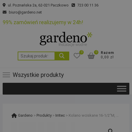
Skip
ul. Poznańska 2a, 62-021 Paczkowo
723 00 11 36
to
biuro@gardeno.net
content
99% zamówień realizujemy w 24h!
0
0
Razem
Szukaj:
0,00 zł
Wszystkie produkty
Gardeno
>
Produkty
>
Irritec
>
Kolano wciskane 16-1/2“M, 10 sztuk