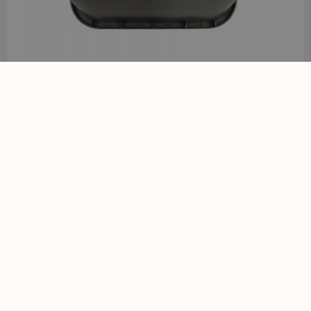
Zestaw Rain Bird 3 sekcje z kolektorem HV z
korkiem i studzienką rura PE 32
383,52
zł
z VAT
PRODUKTY WEDŁUG CECHY
GPSR_43872_0
GPSR_192193_0