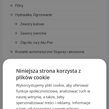
Filtry
Hydraulika, Ogrzewanie
Zawory kulowe
Zawory zwrotne
Złączki, rury Alu-Pex
Kosiarki automatyczne Segway i akcesoria
Akcesoria Segway
Niniejsza strona korzysta z
Roboty koszące Segway
plików cookie
Lampki choinkowe
Wykorzystujemy pliki cookie, aby oferować
Kurtyny świetlne LED
funkcje społecznościowe, analizować ruch w
naszej witrynie, a także, żeby
Lampki choinkowe białe ciepłe
spersonalizować treści i reklamy. Informacje
Lampki choinkowe białe zimne
o tym, jak korzystasz z naszej witryny,