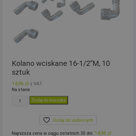
Kolano wciskane 16-1/2“M, 10
sztuk
14,96
zł
z VAT
Na stanie
ilość
Dodaj do koszyka
Kolano
wciskane
Dodaj do ulubionych
16-
1/2``M,
14,96
zł
Najniższa cena w ciągu ostatnich 30 dni:
10