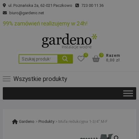
Skip
ul. Poznańska 2a, 62-021 Paczkowo
723 00 11 36
to
biuro@gardeno.net
content
99% zamówień realizujemy w 24h!
0
0
Razem
Szukaj:
0,00 zł
Wszystkie produkty
Gardeno
>
Produkty
>
Mufa redukcyjna 1-3/4“ M-F