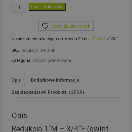
ilość
Dodaj do koszyka
Mufa
redukcyjna
Dodaj do ulubionych
1-
3/4``
2,24
zł
Najniższa cena w ciągu ostatnich 30 dni:
z VAT
M-
F
SKU:
redukcja 1M-3/4F
Kategoria:
Złączki gwintowane
Opis
Dodatkowe informacje
Bezpieczeństwo Produktu (GPSR)
Opis
Redukcja 1“M – 3/4“F (gwint