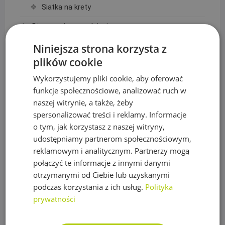
Siatka na krety
Sterowanie nawadnianiem
Czujniki, wyłączniki nawadniania
Niniejsza strona korzysta z
plików cookie
Elektrozawory
Wykorzystujemy pliki cookie, aby oferować
Moduły WIFI
funkcje społecznościowe, analizować ruch w
naszej witrynie, a także, żeby
Przewody sterownicze
spersonalizować treści i reklamy. Informacje
Sterowniki Nawadniania
o tym, jak korzystasz z naszej witryny,
udostępniamy partnerom społecznościowym,
Sterowniki Drip Drop
reklamowym i analitycznym. Partnerzy mogą
Sterowniki Hunter
połączyć te informacje z innymi danymi
otrzymanymi od Ciebie lub uzyskanymi
Sterowniki Rain Bird
podczas korzystania z ich usług.
Polityka
Studzienki czerpalne
prywatności
Studzienki elektrozaworowe