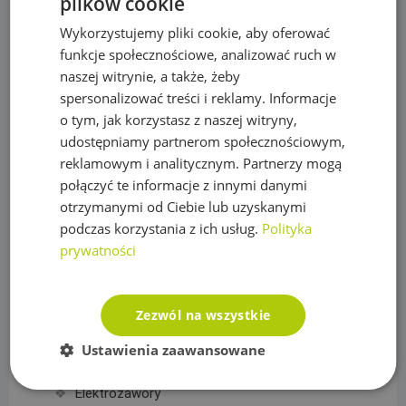
plików cookie
Pompy
Wykorzystujemy pliki cookie, aby oferować
Pompy IBO
funkcje społecznościowe, analizować ruch w
naszej witrynie, a także, żeby
Pompy Omnigena
spersonalizować treści i reklamy. Informacje
Sterowniki i akcesoria do pomp
o tym, jak korzystasz z naszej witryny,
udostępniamy partnerom społecznościowym,
Regulatory ciśnienia
reklamowym i analitycznym. Partnerzy mogą
połączyć te informacje z innymi danymi
Rury PE
otrzymanymi od Ciebie lub uzyskanymi
Siatki na krety, Akcesoria
podczas korzystania z ich usług.
Polityka
prywatności
Akcesoria do siatek
Siatka na krety
Zezwól na wszystkie
Sterowanie nawadnianiem
Ustawienia zaawansowane
Czujniki, wyłączniki nawadniania
Elektrozawory