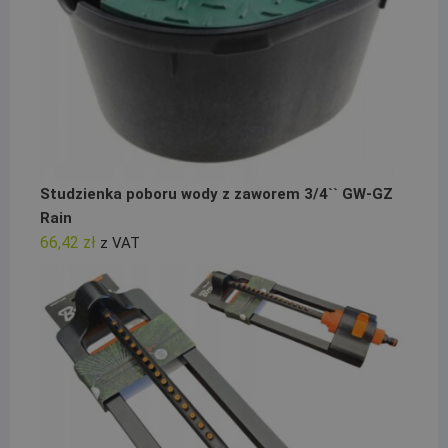
Studzienka poboru wody z zaworem 3/4`` GW-GZ
Rain
66,42
zł
z VAT