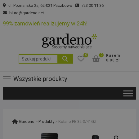
Skip
ul. Poznańska 2a, 62-021 Paczkowo
723 00 11 36
to
biuro@gardeno.net
content
99% zamówień realizujemy w 24h!
0
0
Razem
Szukaj:
0,00 zł
Wszystkie produkty
Gardeno
>
Produkty
>
Kolano PE 32-3/4” GZ