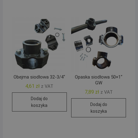
Obejma siodłowa 32-3/4“
Opaska siodłowa 50×1“
GW
4,61
zł
z VAT
7,89
zł
z VAT
Dodaj do
Dodaj do
koszyka
koszyka