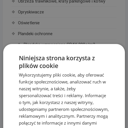
Obrzeża trawnikowe, kraty parkingowe i kotwy
Opryskiwacze
Oświetlenie
Plandeki ochronne
Plandeka wzmacniana GRAY 200g/m2
Plandeka wzmacniana GREEN 90g/m2
Niniejsza strona korzysta z
plików cookie
Plandeka wzmacniana ULTRA WEIGHT 260g/m2
Wykorzystujemy pliki cookie, aby oferować
Plandeka zbrojona LENO CRYSTAL 100g/m2
funkcje społecznościowe, analizować ruch w
Podpory roślin
naszej witrynie, a także, żeby
spersonalizować treści i reklamy. Informacje
Pompy
o tym, jak korzystasz z naszej witryny,
udostępniamy partnerom społecznościowym,
Pompy IBO
reklamowym i analitycznym. Partnerzy mogą
Pompy Omnigena
połączyć te informacje z innymi danymi