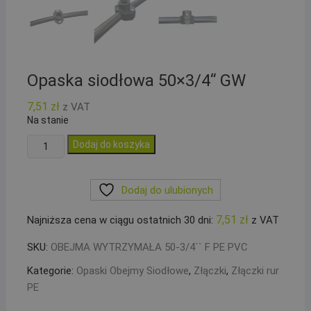
Opaska siodłowa 50×3/4“ GW
7,51
zł
z VAT
Na stanie
ilość
Dodaj do koszyka
Opaska
siodłowa
Dodaj do ulubionych
50x3/4``
GW
7,51
zł
Najniższa cena w ciągu ostatnich 30 dni:
z VAT
SKU:
OBEJMA WYTRZYMAŁA 50-3/4`` F PE PVC
Kategorie:
Opaski Obejmy Siodłowe
,
Złączki
,
Złączki rur
PE