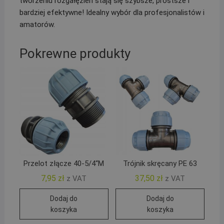
tworzeniu rozgałęzień stają się szybsze, prostsze i
bardziej efektywne! Idealny wybór dla profesjonalistów i
amatorów.
Pokrewne produkty
Przelot złącze 40-5/4“M
Trójnik skręcany PE 63
7,95
zł
37,50
zł
z VAT
z VAT
Dodaj do
Dodaj do
koszyka
koszyka