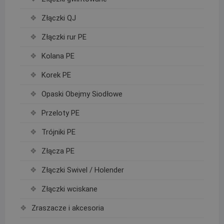
Złączki QJ
Złączki rur PE
Kolana PE
Korek PE
Opaski Obejmy Siodłowe
Przeloty PE
Trójniki PE
Złącza PE
Złączki Swivel / Holender
Złączki wciskane
Zraszacze i akcesoria