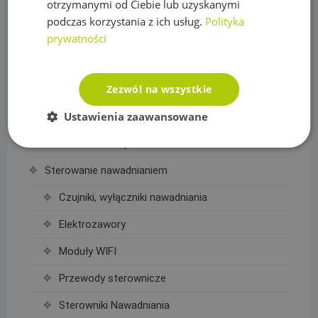
otrzymanymi od Ciebie lub uzyskanymi
Sterowniki i akcesoria do pomp
podczas korzystania z ich usług.
Polityka
Regulatory ciśnienia
prywatności
Rury PE
Zezwól na wszystkie
Siatki na krety, Akcesoria
Ustawienia zaawansowane
Akcesoria do siatek
Siatka na krety
Sterowanie nawadnianiem
Czujniki, wyłączniki nawadniania
Elektrozawory
Moduły WIFI
Przewody sterownicze
Sterowniki Nawadniania