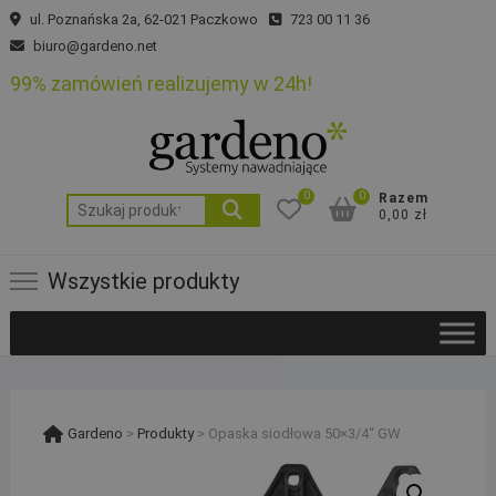
Skip
ul. Poznańska 2a, 62-021 Paczkowo
723 00 11 36
to
biuro@gardeno.net
content
99% zamówień realizujemy w 24h!
0
0
Razem
Szukaj:
0,00 zł
Wszystkie produkty
Gardeno
>
Produkty
>
Opaska siodłowa 50×3/4“ GW