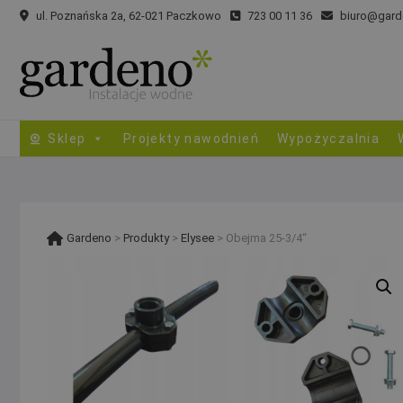
Skip
ul. Poznańska 2a, 62-021 Paczkowo
723 00 11 36
biuro@gard
to
content
Sklep
Projekty nawodnień
Wypożyczalnia
Gardeno
>
Produkty
>
Elysee
>
Obejma 25-3/4“