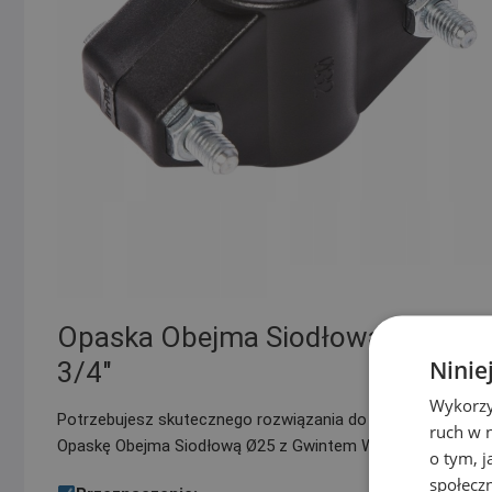
Opaska Obejma Siodłowa na Rur
Ninie
3/4″
Wykorzy
Potrzebujesz skutecznego rozwiązania do tworzenia rozgałę
ruch w n
Opaskę Obejma Siodłową Ø25 z Gwintem Wewnętrznym 3/4
o tym, 
społecz