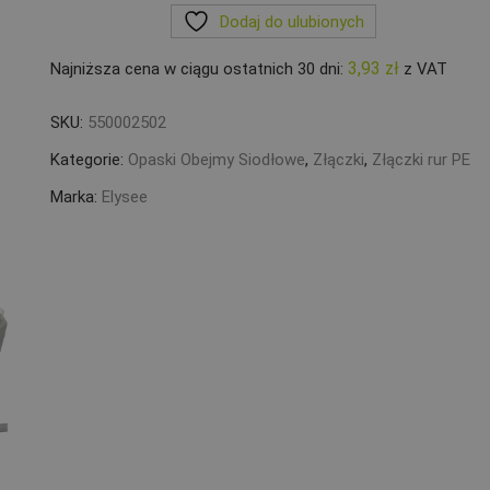
Dodaj do ulubionych
3/4``
3,93
zł
Najniższa cena w ciągu ostatnich 30 dni:
z VAT
SKU:
550002502
Kategorie:
Opaski Obejmy Siodłowe
,
Złączki
,
Złączki rur PE
Marka:
Elysee