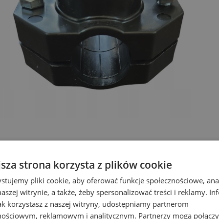
ę PE/PVC Ø25 z Gwintem Wewnętrznym
jsza strona korzysta z plików cookie
stujemy pliki cookie, aby oferować funkcje społecznościowe, an
zień od rur PE i PVC bez konieczności ich przecinania? Poznaj
aszej witrynie, a także, żeby spersonalizować treści i reklamy. In
″.
jak korzystasz z naszej witryny, udostępniamy partnerom
nościowym, reklamowym i analitycznym. Partnerzy mogą połączy