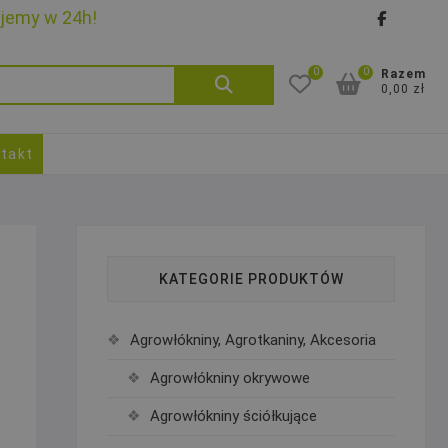
ujemy w 24h!
faceb
goo
0
0
Szukaj:
Razem
0,00 zł
takt
KATEGORIE PRODUKTÓW
Agrowłókniny, Agrotkaniny, Akcesoria
Agrowłókniny okrywowe
Agrowłókniny ściółkujące