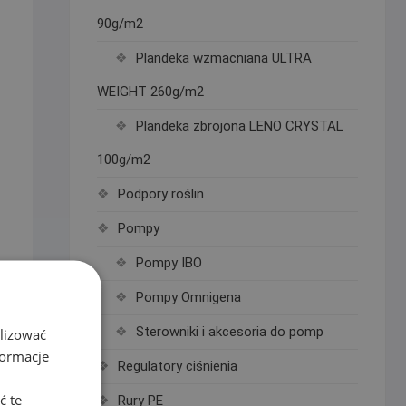
90g/m2
Plandeka wzmacniana ULTRA
WEIGHT 260g/m2
Plandeka zbrojona LENO CRYSTAL
100g/m2
Podpory roślin
Pompy
Pompy IBO
Pompy Omnigena
Sterowniki i akcesoria do pomp
alizować
formacje
Regulatory ciśnienia
ć te
Rury PE