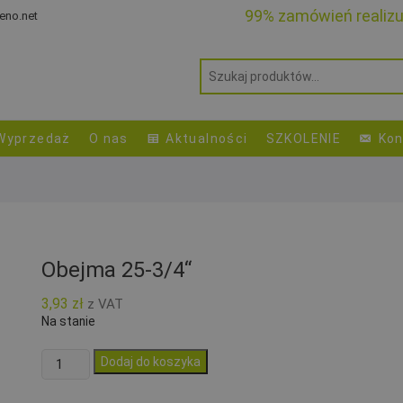
99% zamówień realiz
eno.net
Wyprzedaż
O nas
Aktualności
SZKOLENIE
Kon
Obejma 25-3/4“
3,93
zł
z VAT
Na stanie
ilość
Dodaj do koszyka
Obejma
25-