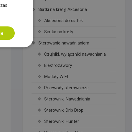
czas
Siatki na krety, Akcesoria
Akcesoria do siatek
Siatka na krety
ie
Sterowanie nawadnianiem
Czujniki, wyłączniki nawadniania
Elektrozawory
Moduły WIFI
Przewody sterownicze
Sterowniki Nawadniania
Sterowniki Drip Drop
Sterowniki Hunter