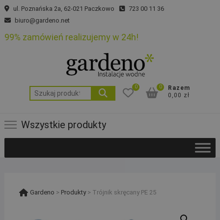
Skip
ul. Poznańska 2a, 62-021 Paczkowo
723 00 11 36
to
biuro@gardeno.net
content
99% zamówień realizujemy w 24h!
0
0
Razem
Szukaj:
0,00 zł
Wszystkie produkty
Gardeno
>
Produkty
>
Trójnik skręcany PE 25