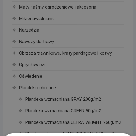
Maty, taśmy ogrodzeniowe i akcesoria
Mikronawadnianie
Narzędzia
Nawozy do trawy
Obrzeża trawnikowe, kraty parkingowe i kotwy
Opryskiwacze
Oświetlenie
Plandeki ochronne
Plandeka wzmacniana GRAY 200g/m2
Plandeka wzmacniana GREEN 90g/m2
Plandeka wzmacniana ULTRA WEIGHT 260g/m2
Plandeka zbrojona LENO CRYSTAL 100g/m2