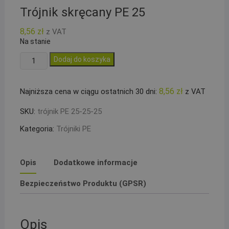
Trójnik skręcany PE 25
8,56
zł
z VAT
Na stanie
ilość
Dodaj do koszyka
Trójnik
skręcany
8,56
zł
Najniższa cena w ciągu ostatnich 30 dni:
z VAT
PE
25
SKU:
trójnik PE 25-25-25
Kategoria:
Trójniki PE
Opis
Dodatkowe informacje
Bezpieczeństwo Produktu (GPSR)
Opis