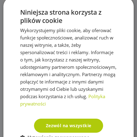
Podpory roślin
Niniejsza strona korzysta z
plików cookie
Pompy
Wykorzystujemy pliki cookie, aby oferować
Pompy IBO
funkcje społecznościowe, analizować ruch w
Pompy Omnigena
naszej witrynie, a także, żeby
spersonalizować treści i reklamy. Informacje
Sterowniki i akcesoria do pomp
o tym, jak korzystasz z naszej witryny,
udostępniamy partnerom społecznościowym,
Regulatory ciśnienia
reklamowym i analitycznym. Partnerzy mogą
Rury PE
połączyć te informacje z innymi danymi
otrzymanymi od Ciebie lub uzyskanymi
Siatki na krety, Akcesoria
podczas korzystania z ich usług.
Polityka
Akcesoria do siatek
prywatności
Siatka na krety
Zezwól na wszystkie
Sterowanie nawadnianiem