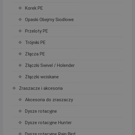
Korek PE
Opaski Obejmy Siodłowe
Przeloty PE
Trójniki PE
Złącza PE
Złączki Swivel / Holender
Złączki wciskane
Zraszacze i akcesoria
Akcesoria do zraszaczy
Dysze rotacyjne
Dysze rotacyjne Hunter
Dysze rotacyjne Rain Bird