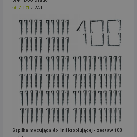
3/4`` DSO Drago
66,21
zł
z VAT
Szpilka mocująca do linii kroplującej - zestaw 100