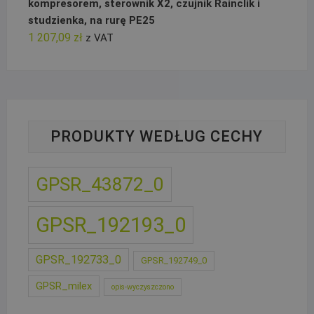
kompresorem, sterownik X2, czujnik Rainclik i
studzienka, na rurę PE25
1 207,09
zł
z VAT
PRODUKTY WEDŁUG CECHY
GPSR_43872_0
GPSR_192193_0
GPSR_192733_0
GPSR_192749_0
GPSR_milex
opis-wyczyszczono