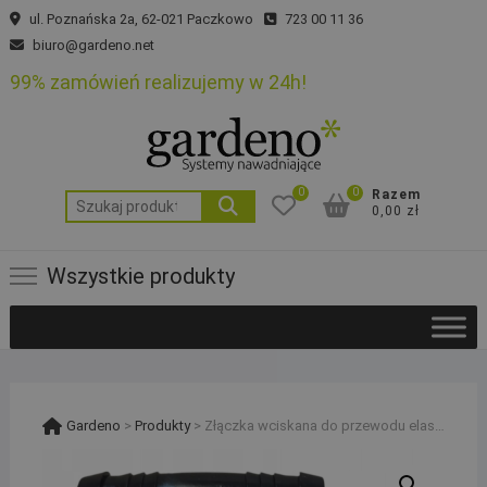
Skip
ul. Poznańska 2a, 62-021 Paczkowo
723 00 11 36
to
biuro@gardeno.net
content
99% zamówień realizujemy w 24h!
0
0
Razem
Szukaj:
0,00 zł
Wszystkie produkty
Gardeno
>
Produkty
>
Złączka wciskana do przewodu elastycznego SPX FLEX Rain Bird