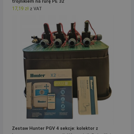
trójnikiem na rurę PE 32
17,19
zł
z VAT
Zestaw Hunter PGV 4 sekcje: kolektor z