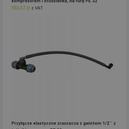
kompresorem i studzienka, na rurę PE 32
553,37
zł
z VAT
Przyłącze elastyczne zraszacza z gwintem 1/2`` z