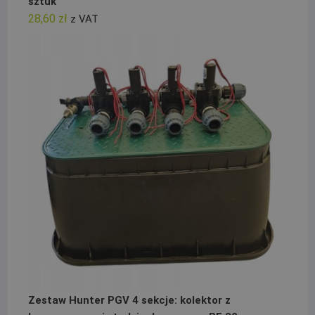
sztuk
28,60
zł
z VAT
Zestaw Hunter PGV 4 sekcje: kolektor z