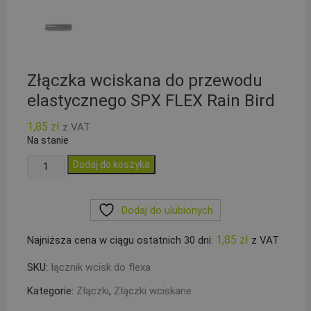
Złączka wciskana do przewodu
elastycznego SPX FLEX Rain Bird
1,85
zł
z VAT
Na stanie
ilość
Dodaj do koszyka
Złączka
wciskana
Dodaj do ulubionych
do
przewodu
1,85
zł
Najniższa cena w ciągu ostatnich 30 dni:
z VAT
elastycznego
SPX
SKU:
łącznik wcisk do flexa
FLEX
Kategorie:
Złączki
,
Złączki wciskane
Rain