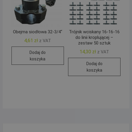
Obejma siodłowa 32-3/4“
Trójnik wciskany 16-16-16
do linii kroplującej –
4,61
zł
z VAT
zestaw 50 sztuk
14,30
zł
z VAT
Dodaj do
koszyka
Dodaj do
koszyka