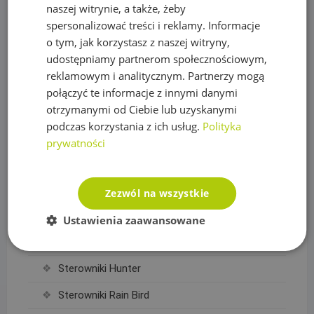
Siatki na krety, Akcesoria
naszej witrynie, a także, żeby
spersonalizować treści i reklamy. Informacje
Akcesoria do siatek
o tym, jak korzystasz z naszej witryny,
Siatka na krety
udostępniamy partnerom społecznościowym,
reklamowym i analitycznym. Partnerzy mogą
Sterowanie nawadnianiem
połączyć te informacje z innymi danymi
otrzymanymi od Ciebie lub uzyskanymi
Czujniki, wyłączniki nawadniania
podczas korzystania z ich usług.
Polityka
Elektrozawory
prywatności
Moduły WIFI
Przewody sterownicze
Zezwól na wszystkie
Sterowniki Nawadniania
Ustawienia zaawansowane
Sterowniki Drip Drop
Sterowniki Hunter
Sterowniki Rain Bird