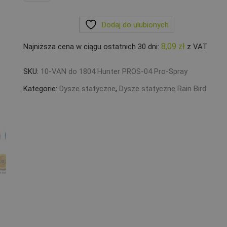
Dysza
statyczna
Dodaj do ulubionych
Rain
Bird
8,09
zł
Najniższa cena w ciągu ostatnich 30 dni:
z VAT
10
VAN
SKU:
10-VAN do 1804 Hunter PROS-04 Pro-Spray
2,1-
3,1m
Kategorie:
Dysze statyczne
,
Dysze statyczne Rain Bird