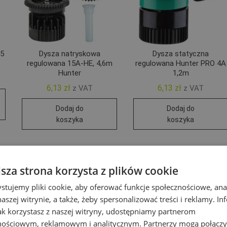
,5
Dysza natryskowa
Dysza statyczna
r
regulowana 15A-HE, 4,6m
regulowana Hunter PRO 4A
Hunter
1,2m
6,13
zł
6,13
zł
z VAT
z VAT
Dodaj do
Dodaj do
koszyka
koszyka
jsza strona korzysta z plików cookie
stujemy pliki cookie, aby oferować funkcje społecznościowe, an
aszej witrynie, a także, żeby spersonalizować treści i reklamy. In
jak korzystasz z naszej witryny, udostępniamy partnerom
nościowym, reklamowym i analitycznym. Partnerzy mogą połączy