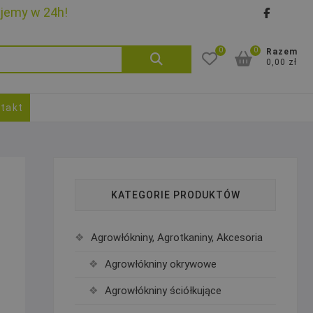
ujemy w 24h!
faceb
goo
0
0
Szukaj:
Razem
0,00 zł
takt
KATEGORIE PRODUKTÓW
Agrowłókniny, Agrotkaniny, Akcesoria
Agrowłókniny okrywowe
Agrowłókniny ściółkujące