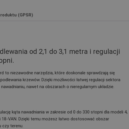
roduktu (GPSR)
lewania od 2,1 do 3,1 metra i regulacji
opni.
ird to niezawodne narzędzia, które doskonale sprawdzają się
odlewania krzewów. Dzięki możliwości łatwej regulacji sektora
w nawadnianiu, nawet na obszarach o nieregularnym układzie.
ulację kąta nawadniania w zakresie od 0 do 330 stopni dla modeli 4,
15 i 18-VAN. Dzięki temu możesz łatwo dostosować obszar
 czy terenu.