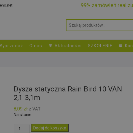
99% zamówień realiz
eno.net
Wyprzedaż
O nas
Aktualności
SZKOLENIE
Kon
Dysza statyczna Rain Bird 10 VAN
2,1-3,1m
8,09
zł
z VAT
Na stanie
ilość
Dodaj do koszyka