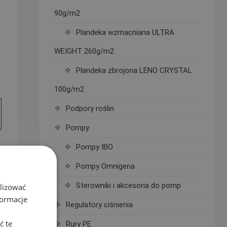
90g/m2
Plandeka wzmacniana ULTRA
WEIGHT 260g/m2
Plandeka zbrojona LENO CRYSTAL
100g/m2
Podpory roślin
Pompy
Pompy IBO
Pompy Omnigena
Sterowniki i akcesoria do pomp
alizować
formacje
Regulatory ciśnienia
ć te
Rury PE