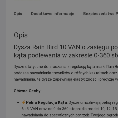
Opis
Dodatkowe informacje
Bezpieczeństwo P
Opis
Dysza Rain Bird 10 VAN o zasięgu pod
kąta podlewania w zakresie 0-360 st
Dysze statyczne do zraszania z regulacją kąta marki Rain B
podczas nawadniania trawników o różnych kształtach oraz p
nawadniania, te dysze zapewniają elastyczność i precyzję 
Główne Cechy:
Pełna Regulacja Kąta
: Dysze umożliwiają pełną reg
6 i 8-VAN oraz od 0 do 360 stopni dla modeli 10, 12, 
nawadniania do specyficznych potrzeb Twojego ogrodu