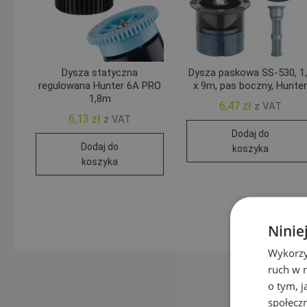
Dysza statyczna
Dysza paskowa SS-530, 1
regulowana Hunter 6A PRO
x 9m, pas boczny, Hunte
1,8m
6,47
zł
z VAT
6,13
zł
z VAT
Dodaj do
Dodaj do
koszyka
koszyka
Ninie
Wykorzy
ruch w n
o tym, 
społecz