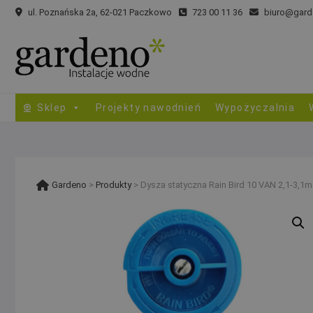
Skip
ul. Poznańska 2a, 62-021 Paczkowo
723 00 11 36
biuro@gard
to
content
Sklep
Projekty nawodnień
Wypożyczalnia
Gardeno
>
Produkty
>
Dysza statyczna Rain Bird 10 VAN 2,1-3,1m