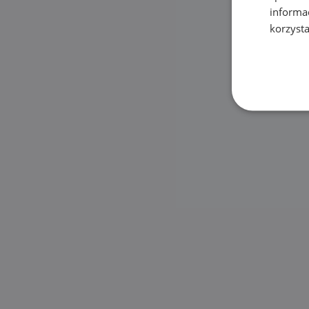
informa
korzysta