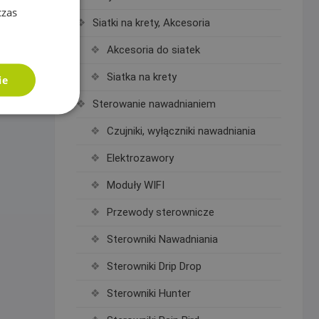
czas
Siatki na krety, Akcesoria
Akcesoria do siatek
Siatka na krety
ie
Sterowanie nawadnianiem
Czujniki, wyłączniki nawadniania
Elektrozawory
Moduły WIFI
Przewody sterownicze
Sterowniki Nawadniania
Sterowniki Drip Drop
Sterowniki Hunter