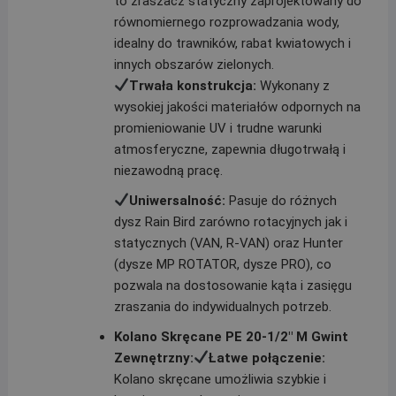
to zraszacz statyczny zaprojektowany do
równomiernego rozprowadzania wody,
idealny do trawników, rabat kwiatowych i
innych obszarów zielonych.
Trwała konstrukcja:
Wykonany z
wysokiej jakości materiałów odpornych na
promieniowanie UV i trudne warunki
atmosferyczne, zapewnia długotrwałą i
niezawodną pracę.
Uniwersalność:
Pasuje do różnych
dysz Rain Bird zarówno rotacyjnych jak i
statycznych (VAN, R-VAN) oraz Hunter
(dysze MP ROTATOR, dysze PRO), co
pozwala na dostosowanie kąta i zasięgu
zraszania do indywidualnych potrzeb.
Kolano Skręcane PE 20-1/2″ M Gwint
Zewnętrzny:
Łatwe połączenie:
Kolano skręcane umożliwia szybkie i