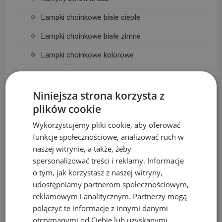
Lampki choinkowe białe ciepłe
Lampki choinkowe białe zimne
Lampki choinkowe kolorowe
Łazienka, Kuchnia
Baterie
Niniejsza strona korzysta z
plików cookie
Deszczownice
Wykorzystujemy pliki cookie, aby oferować
Linie Kroplujące i akcesoria
funkcje społecznościowe, analizować ruch w
naszej witrynie, a także, żeby
Akcesoria do linii kroplujących
spersonalizować treści i reklamy. Informacje
Linie kroplujące
o tym, jak korzystasz z naszej witryny,
udostępniamy partnerom społecznościowym,
Maty, taśmy ogrodzeniowe i akcesoria
reklamowym i analitycznym. Partnerzy mogą
Mikronawadnianie
połączyć te informacje z innymi danymi
otrzymanymi od Ciebie lub uzyskanymi