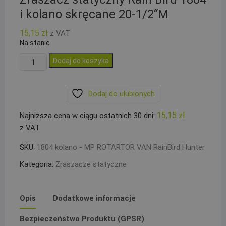
i kolano skręcane 20-1/2“M
15,15
zł
z VAT
Na stanie
ilość
Dodaj do koszyka
Zraszacz
statyczny
Dodaj do ulubionych
Rain
Bird
15,15
zł
Najniższa cena w ciągu ostatnich 30 dni:
1804
z VAT
i
kolano
SKU:
1804 kolano - MP ROTARTOR VAN RainBird Hunter
skręcane
Kategoria:
Zraszacze statyczne
20-
1/2``M
Opis
Dodatkowe informacje
Bezpieczeństwo Produktu (GPSR)