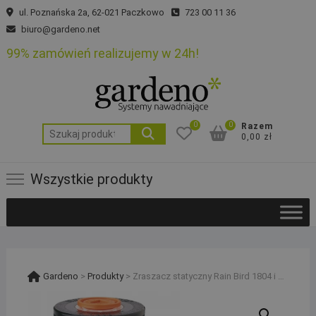
Skip
ul. Poznańska 2a, 62-021 Paczkowo
723 00 11 36
to
biuro@gardeno.net
content
99% zamówień realizujemy w 24h!
0
0
Razem
Szukaj:
0,00 zł
Wszystkie produkty
Gardeno
>
Produkty
>
Zraszacz statyczny Rain Bird 1804 i kolano skręcane 20-1/2“M