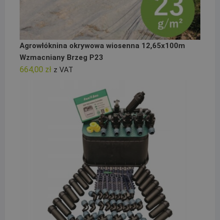
Agrowłóknina okrywowa wiosenna 12,65x100m
Wzmacniany Brzeg P23
664,00
zł
z VAT