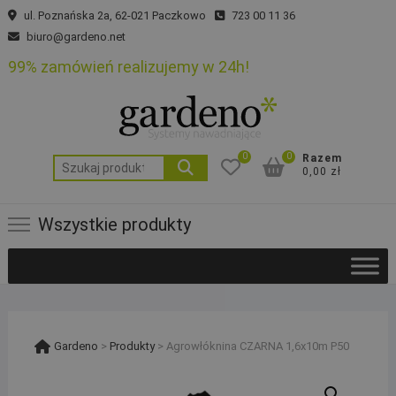
Skip
ul. Poznańska 2a, 62-021 Paczkowo
723 00 11 36
to
biuro@gardeno.net
content
99% zamówień realizujemy w 24h!
0
0
Razem
Szukaj:
0,00 zł
Wszystkie produkty
Gardeno
>
Produkty
>
Agrowłóknina CZARNA 1,6x10m P50