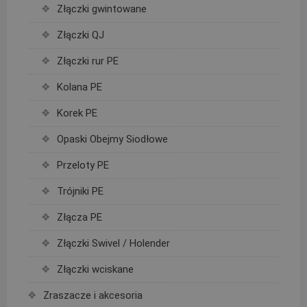
Złączki gwintowane
Złączki QJ
Złączki rur PE
Kolana PE
Korek PE
Opaski Obejmy Siodłowe
Przeloty PE
Trójniki PE
Złącza PE
Złączki Swivel / Holender
Złączki wciskane
Zraszacze i akcesoria