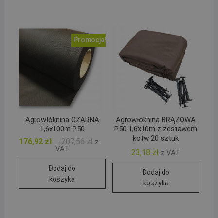
Promocja!
Agrowłóknina CZARNA
Agrowłóknina BRĄZOWA
1,6x100m P50
P50 1,6x10m z zestawem
kotw 20 sztuk
Pierwotna
Aktualna
176,92
zł
207,56
zł
z
cena
cena
VAT
23,18
zł
z VAT
wynosiła:
wynosi:
207,56 zł.
176,92 zł.
Dodaj do
Dodaj do
koszyka
koszyka