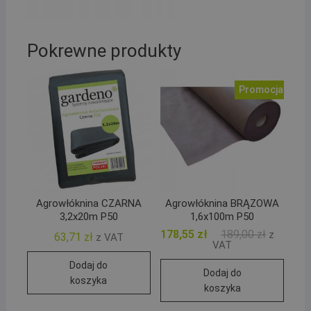
Pokrewne produkty
Promocja!
Agrowłóknina CZARNA
Agrowłóknina BRĄZOWA
3,2x20m P50
1,6x100m P50
Pierwotn
Aktualna
178,55
zł
189,00
zł
z
63,71
zł
z VAT
cena
cena
VAT
wynosiła:
wynosi:
189,00 zł
178,55 zł
Dodaj do
Dodaj do
koszyka
koszyka