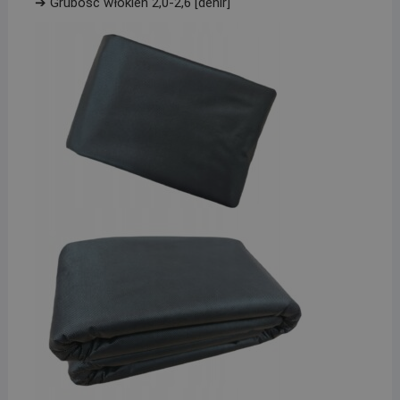
➔ Grubość włókien 2,0-2,6 [denir]