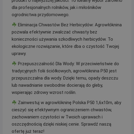
produkt o najwyższej jakości. To idealny wybór zarówno
dla profesjonalnych rolników, jak i miłośników
ogrodnictwa przydomowego.
Eliminacja Chwastów Bez Herbicydów: Agrowłóknina
pozwala efektywnie zwalczać chwasty bez
konieczności używania szkodliwych herbicydów. To
ekologiczne rozwiązanie, które dba o czystość Twojej
uprawy.
Przepuszczalność Dla Wody: W przeciwieństwie do
tradycyjnych folii ściółkowych, agrowłóknina P50 jest
przepuszczalna dla wody. Dzięki temu, opady deszczu
lub nawadnianie swobodnie docierają do gleby,
wspierając zdrowy wzrost roślin.
Zainwestuj w agrowłókninę Polska P50 1,6x10m, aby
cieszyć się efektywnym ograniczeniem chwastów,
zachowaniem czystości w Twoich uprawach i
oszczędnością dzięki niskiej cenie. Sprawdź naszą
ofertę już teraz!