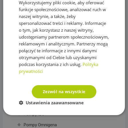
Wykorzystujemy pliki cookie, aby oferować
Obrzeża trawnikowe, kraty parkingowe i kotwy
funkcje społecznościowe, analizować ruch w
naszej witrynie, a także, żeby
Opryskiwacze
spersonalizować treści i reklamy. Informacje
Oświetlenie
o tym, jak korzystasz z naszej witryny,
udostępniamy partnerom społecznościowym,
Plandeki ochronne
reklamowym i analitycznym. Partnerzy mogą
Plandeka wzmacniana GRAY 200g/m2
połączyć te informacje z innymi danymi
otrzymanymi od Ciebie lub uzyskanymi
Plandeka wzmacniana GREEN 90g/m2
podczas korzystania z ich usług.
Polityka
Plandeka wzmacniana ULTRA WEIGHT 260g/m2
prywatności
Plandeka zbrojona LENO CRYSTAL 100g/m2
Zezwól na wszystkie
Podpory roślin
Ustawienia zaawansowane
Pompy
Pompy IBO
Pompy Omnigena