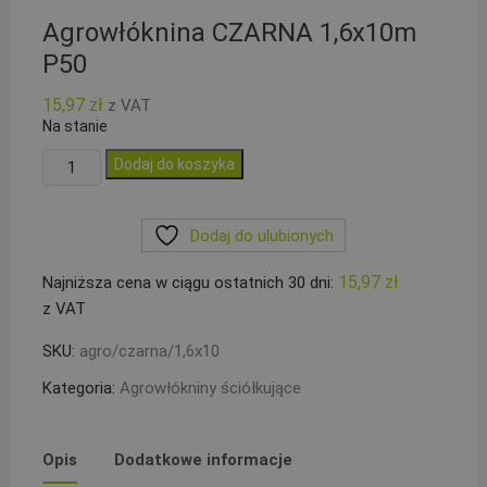
Agrowłóknina CZARNA 1,6x10m
P50
15,97
zł
z VAT
Na stanie
ilość
Dodaj do koszyka
Agrowłóknina
CZARNA
Dodaj do ulubionych
1,6x10m
P50
15,97
zł
Najniższa cena w ciągu ostatnich 30 dni:
z VAT
SKU:
agro/czarna/1,6x10
Kategoria:
Agrowłókniny ściółkujące
Opis
Dodatkowe informacje