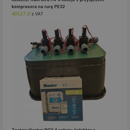
kompresora na rurę PE32
405,27
zł
z VAT