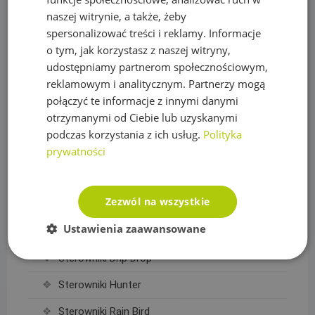
naszej witrynie, a także, żeby
Siatki na krety, Akcesoria
spersonalizować treści i reklamy. Informacje
Akcesoria do siatek
o tym, jak korzystasz z naszej witryny,
udostępniamy partnerom społecznościowym,
Siatka na krety
reklamowym i analitycznym. Partnerzy mogą
Sterowanie nawadnianiem
połączyć te informacje z innymi danymi
otrzymanymi od Ciebie lub uzyskanymi
Czujniki, wyłączniki nawadniania
podczas korzystania z ich usług.
Polityka
prywatności
Elektrozawory
Moduły WIFI
Zezwól na wszystkie
Przewody sterownicze
Ustawienia zaawansowane
Sterowniki Nawadniania
Sterowniki Drip Drop
Sterowniki Hunter
Sterowniki Rain Bird