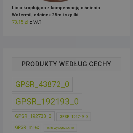
Linia kroplująca z kompensacją ciśnienia
Watermil, odcinek 25m i szpilki
73,15
zł
z VAT
PRODUKTY WEDŁUG CECHY
GPSR_43872_0
GPSR_192193_0
GPSR_192733_0
GPSR_192749_0
GPSR_milex
opis-wyczyszczono