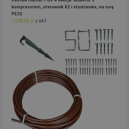
Zestaw Hunter PGV 4 sekcje: kolektor z
kompresorem, sterownik X2 i studzienka, na rurę
PE32
1 038,52
zł
z VAT