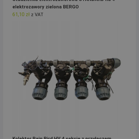
elektrozawory zielona BERGO
61,10
zł
z VAT
Kolektor Rain Bird HV 4 sekcje z przyłączem