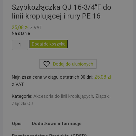
Szybkozłączka QJ 16-3/4“F do
linii kroplującej i rury PE 16
25,08
zł
z VAT
Na stanie
ilość
Dodaj do koszyka
Szybkozłączka
QJ
Dodaj do ulubionych
16-
3/4``F
25,08
zł
Najniższa cena w ciągu ostatnich 30 dni:
do
z VAT
linii
kroplującej
Kategorie:
Akcesoria do linii kroplujących
,
Złączki
,
i
Złączki QJ
rury
PE
16
Opis
Dodatkowe informacje