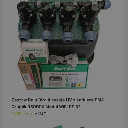
Zestaw Rain Bird 4 sekcje HV z korkiem TM2
Czujnik RSDBEX Moduł WiFi PE 32
1 582,76
zł
z VAT