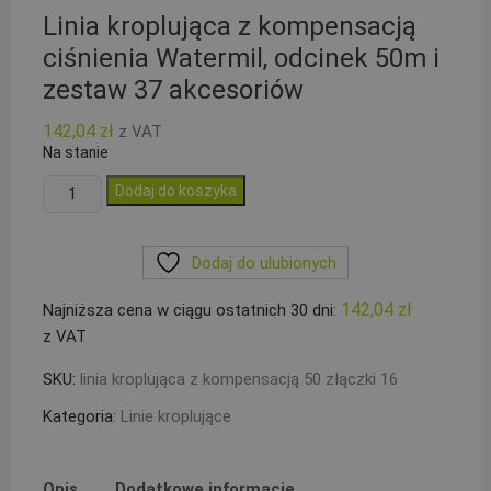
Linia kroplująca z kompensacją
ciśnienia Watermil, odcinek 50m i
zestaw 37 akcesoriów
142,04
zł
z VAT
Na stanie
ilość
Dodaj do koszyka
Linia
kroplująca
Dodaj do ulubionych
z
kompensacją
142,04
zł
Najniższa cena w ciągu ostatnich 30 dni:
ciśnienia
z VAT
Watermil,
odcinek
SKU:
linia kroplująca z kompensacją 50 złączki 16
50m
Kategoria:
Linie kroplujące
i
zestaw
37
Opis
Dodatkowe informacje