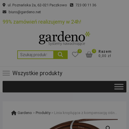
Skip
ul. Poznańska 2a, 62-021 Paczkowo
723 00 11 36
to
biuro@gardeno.net
content
99% zamówień realizujemy w 24h!
0
0
Razem
Szukaj:
0,00 zł
Wszystkie produkty
Gardeno
>
Produkty
>
Linia kroplująca z kompensacją ciśnienia Watermil, odcinek 50m i zestaw 37 akcesoriów