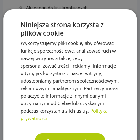
Akcesoria do linii kroplujących
Linie kroplujące
Niniejsza strona korzysta z
plików cookie
Maty, taśmy ogrodzeniowe i akcesoria
Wykorzystujemy pliki cookie, aby oferować
Mikronawadnianie
funkcje społecznościowe, analizować ruch w
Narzędzia
naszej witrynie, a także, żeby
spersonalizować treści i reklamy. Informacje
Nawozy do trawy
o tym, jak korzystasz z naszej witryny,
Obrzeża trawnikowe, kraty parkingowe i kotwy
udostępniamy partnerom społecznościowym,
reklamowym i analitycznym. Partnerzy mogą
Opryskiwacze
połączyć te informacje z innymi danymi
otrzymanymi od Ciebie lub uzyskanymi
Oświetlenie
podczas korzystania z ich usług.
Polityka
Plandeki ochronne
prywatności
Plandeka wzmacniana GRAY 200g/m2
Plandeka wzmacniana GREEN 90g/m2