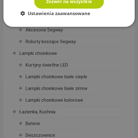
Zezwól na wszystkie
Złączki, rury Alu-Pex
Ustawienia zaawansowane
Kosiarki automatyczne Segway i akcesoria
Akcesoria Segway
Roboty koszące Segway
Lampki choinkowe
Kurtyny świetlne LED
Lampki choinkowe białe ciepłe
Lampki choinkowe białe zimne
Lampki choinkowe kolorowe
Łazienka, Kuchnia
Baterie
Deszczownice