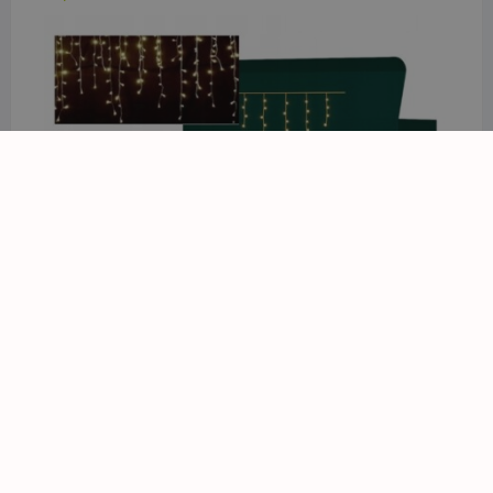
Lampki SOPLE 300 LED BIAŁE CIEPŁE kurtyna
świetlna GIRLAND efekt FLASH
61,44
zł
z VAT