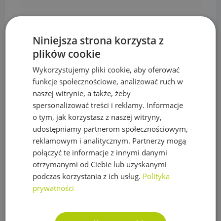
Agrowłókniny, Agrotkaniny, Akcesoria
Niniejsza strona korzysta z
Agrowłókniny okrywowe
plików cookie
Agrowłókniny ściółkujące
Wykorzystujemy pliki cookie, aby oferować
funkcje społecznościowe, analizować ruch w
Agrowłókniny zimowe
naszej witrynie, a także, żeby
Akcesoria do agrowłóknin
spersonalizować treści i reklamy. Informacje
o tym, jak korzystasz z naszej witryny,
Kaptury okrywowe zimowe
udostępniamy partnerom społecznościowym,
Rękawy okrywowe zimowe
reklamowym i analitycznym. Partnerzy mogą
połączyć te informacje z innymi danymi
Filtry
otrzymanymi od Ciebie lub uzyskanymi
Hydraulika, Ogrzewanie
podczas korzystania z ich usług.
Polityka
prywatności
Zawory kulowe
Zawory zwrotne