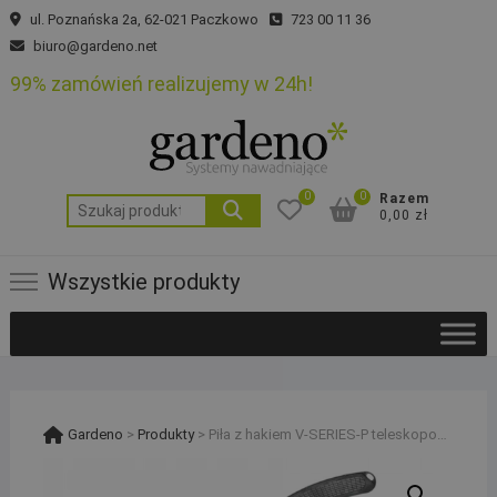
Skip
ul. Poznańska 2a, 62-021 Paczkowo
723 00 11 36
to
biuro@gardeno.net
content
99% zamówień realizujemy w 24h!
0
0
Razem
Szukaj:
0,00 zł
Wszystkie produkty
Gardeno
>
Produkty
>
Piła z hakiem V-SERIES-P teleskopowy trzonek 5,5 m ostrze 36 cm regulowana