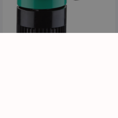
Dysza statyczna regulowana Hunter PRO 4A 1,2m
6,13
zł
z VAT
PRODUKTY WEDŁUG CECHY
GPSR_43872_0