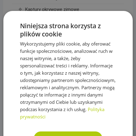
Kaptury okrywowe zimowe
Rękawy okrywowe zimowe
Niniejsza strona korzysta z
plików cookie
Filtry
Wykorzystujemy pliki cookie, aby oferować
Hydraulika, Ogrzewanie
funkcje społecznościowe, analizować ruch w
Zawory kulowe
naszej witrynie, a także, żeby
spersonalizować treści i reklamy. Informacje
Zawory zwrotne
o tym, jak korzystasz z naszej witryny,
Złączki, rury Alu-Pex
udostępniamy partnerom społecznościowym,
reklamowym i analitycznym. Partnerzy mogą
Kosiarki automatyczne Segway i akcesoria
połączyć te informacje z innymi danymi
otrzymanymi od Ciebie lub uzyskanymi
Akcesoria Segway
podczas korzystania z ich usług.
Polityka
Roboty koszące Segway
prywatności
Lampki choinkowe