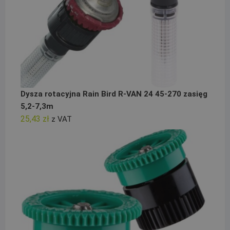
Dysza rotacyjna Rain Bird R-VAN 24 45-270 zasięg
5,2-7,3m
25,43
zł
z VAT