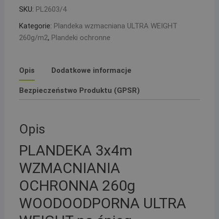
ULTRA
SKU:
PL2603/4
WEIGHT
Kategorie:
Plandeka wzmacniana ULTRA WEIGHT
na
260g/m2
,
Plandeki ochronne
śnieg
Opis
Dodatkowe informacje
Bezpieczeństwo Produktu (GPSR)
Opis
PLANDEKA 3x4m
WZMACNIANIA
OCHRONNA 260g
WOODOODPORNA ULTRA