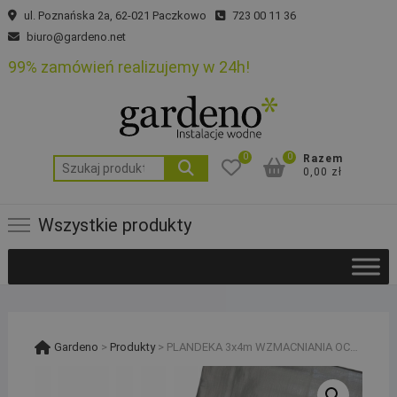
Skip
ul. Poznańska 2a, 62-021 Paczkowo
723 00 11 36
to
biuro@gardeno.net
content
99% zamówień realizujemy w 24h!
0
0
Razem
Szukaj:
0,00 zł
Wszystkie produkty
Gardeno
>
Produkty
>
PLANDEKA 3x4m WZMACNIANIA OCHRONNA 260g WOODOODPORNA ULTRA WEIGHT na śnieg