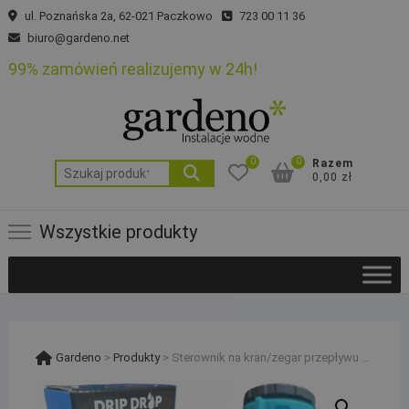
Skip
ul. Poznańska 2a, 62-021 Paczkowo
723 00 11 36
to
biuro@gardeno.net
content
99% zamówień realizujemy w 24h!
0
0
Razem
Szukaj:
0,00 zł
Wszystkie produkty
Gardeno
>
Produkty
>
Sterownik na kran/zegar przepływu wody nakranowy Drip Drop