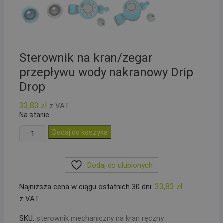
Sterownik na kran/zegar
przepływu wody nakranowy Drip
Drop
33,83
zł
z VAT
Na stanie
ilość
Dodaj do koszyka
Sterownik
na
Dodaj do ulubionych
kran/zegar
przepływu
33,83
zł
Najniższa cena w ciągu ostatnich 30 dni:
wody
z VAT
nakranowy
Drip
SKU:
sterownik mechaniczny na kran ręczny