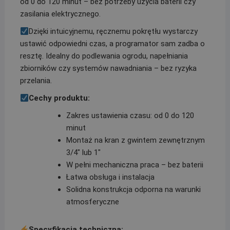
od 0 do 120 minut – bez potrzeby użycia baterii czy
zasilania elektrycznego.
Dzięki intuicyjnemu, ręcznemu pokrętłu wystarczy
ustawić odpowiedni czas, a programator sam zadba o
resztę. Idealny do podlewania ogrodu, napełniania
zbiorników czy systemów nawadniania – bez ryzyka
przelania.
Cechy produktu:
Zakres ustawienia czasu: od 0 do 120
minut
Montaż na kran z gwintem zewnętrznym
3/4″ lub 1″
W pełni mechaniczna praca – bez baterii
Łatwa obsługa i instalacja
Solidna konstrukcja odporna na warunki
atmosferyczne
Specyfikacja techniczna: