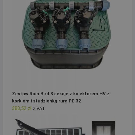
Zestaw Rain Bird 3 sekcje z kolektorem HV z
korkiem i studzienką rura PE 32
383,52
zł
z VAT