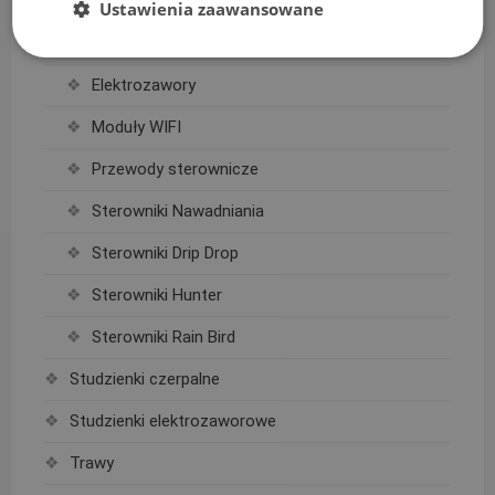
Sterowanie nawadnianiem
Ustawienia zaawansowane
Czujniki, wyłączniki nawadniania
Elektrozawory
Moduły WIFI
Przewody sterownicze
Sterowniki Nawadniania
Sterowniki Drip Drop
Sterowniki Hunter
Sterowniki Rain Bird
Studzienki czerpalne
Studzienki elektrozaworowe
Trawy