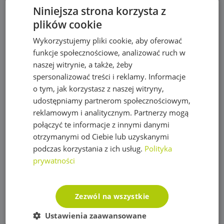
Mikronawadnianie
Niniejsza strona korzysta z
Narzędzia
plików cookie
Nawozy do trawy
Wykorzystujemy pliki cookie, aby oferować
funkcje społecznościowe, analizować ruch w
Obrzeża trawnikowe, kraty parkingowe i kotwy
naszej witrynie, a także, żeby
spersonalizować treści i reklamy. Informacje
Opryskiwacze
o tym, jak korzystasz z naszej witryny,
Oświetlenie
udostępniamy partnerom społecznościowym,
reklamowym i analitycznym. Partnerzy mogą
Plandeki ochronne
połączyć te informacje z innymi danymi
Plandeka wzmacniana GRAY 200g/m2
otrzymanymi od Ciebie lub uzyskanymi
podczas korzystania z ich usług.
Polityka
Plandeka wzmacniana GREEN 90g/m2
prywatności
Plandeka wzmacniana ULTRA WEIGHT 260g/m2
Plandeka zbrojona LENO CRYSTAL 100g/m2
Zezwól na wszystkie
Podpory roślin
Ustawienia zaawansowane