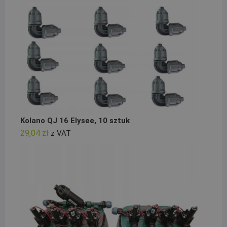
Kolano QJ 16 Elysee, 10 sztuk
29,04
zł
z VAT