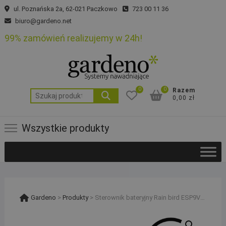
Skip
ul. Poznańska 2a, 62-021 Paczkowo
723 00 11 36
to
biuro@gardeno.net
content
99% zamówień realizujemy w 24h!
0
0
Razem
Szukaj:
0,00 zł
Wszystkie produkty
Gardeno
>
Produkty
>
Sterownik bateryjny Rain bird ESP9V-I2 2 sekcje zewnętrzny IP68