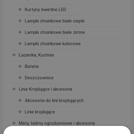
Kurtyny świetlne LED
Lampki choinkowe białe ciepłe
Lampki choinkowe białe zimne
Lampki choinkowe kolorowe
Łazienka, Kuchnia
Baterie
Deszczownice
Linie Kroplujące i akcesoria
Akcesoria do linii kroplujących
Linie kroplujące
Maty, taśmy ogrodzeniowe i akcesoria