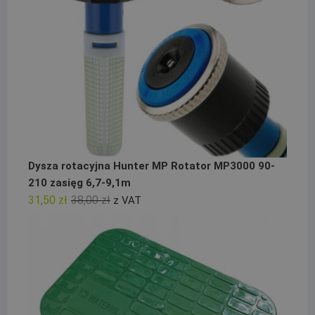
Dysza rotacyjna Hunter MP Rotator MP3000 90-
210 zasięg 6,7-9,1m
Pierwotna
Aktualna
31,50
zł
38,00
zł
z VAT
cena
cena
wynosiła:
wynosi:
38,00 zł.
31,50 zł.