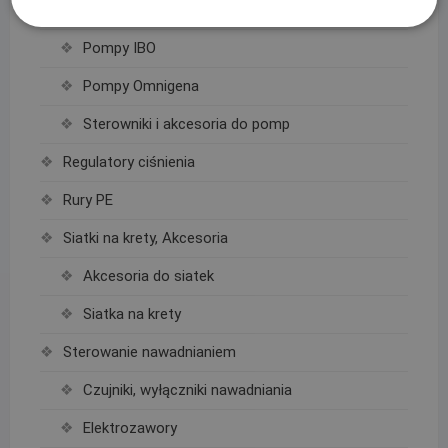
Pompy
Pompy IBO
Pompy Omnigena
Sterowniki i akcesoria do pomp
Regulatory ciśnienia
Rury PE
Siatki na krety, Akcesoria
Akcesoria do siatek
Siatka na krety
Sterowanie nawadnianiem
Czujniki, wyłączniki nawadniania
Elektrozawory