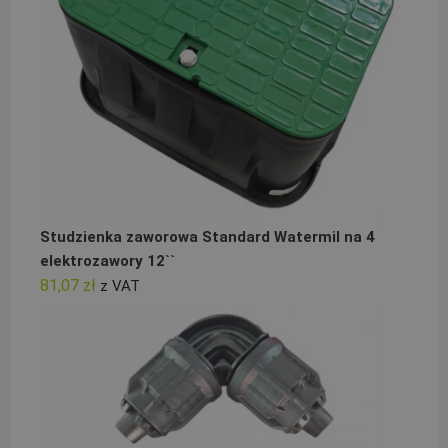
Studzienka zaworowa Standard Watermil na 4
elektrozawory 12``
81,07
zł
z VAT