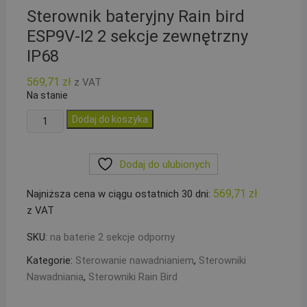
Sterownik bateryjny Rain bird
ESP9V-I2 2 sekcje zewnętrzny
IP68
569,71
zł
z VAT
Na stanie
ilość
Dodaj do koszyka
Sterownik
bateryjny
Dodaj do ulubionych
Rain
bird
569,71
zł
Najniższa cena w ciągu ostatnich 30 dni:
ESP9V-
z VAT
I2
2
SKU:
na baterie 2 sekcje odporny
sekcje
Kategorie:
Sterowanie nawadnianiem
,
Sterowniki
zewnętrzny
Nawadniania
,
Sterowniki Rain Bird
IP68