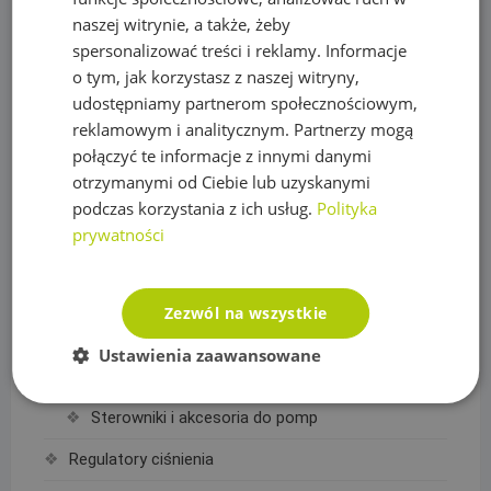
Oświetlenie
naszej witrynie, a także, żeby
Plandeki ochronne
spersonalizować treści i reklamy. Informacje
o tym, jak korzystasz z naszej witryny,
Plandeka wzmacniana GRAY 200g/m2
udostępniamy partnerom społecznościowym,
Plandeka wzmacniana GREEN 90g/m2
reklamowym i analitycznym. Partnerzy mogą
połączyć te informacje z innymi danymi
Plandeka wzmacniana ULTRA WEIGHT 260g/m2
otrzymanymi od Ciebie lub uzyskanymi
podczas korzystania z ich usług.
Polityka
Plandeka zbrojona LENO CRYSTAL 100g/m2
prywatności
Podpory roślin
Pompy
Zezwól na wszystkie
Pompy IBO
Ustawienia zaawansowane
Pompy Omnigena
Sterowniki i akcesoria do pomp
Regulatory ciśnienia