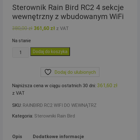
Sterownik Rain Bird RC2 4 sekcje
wewnętrzny z wbudowanym WiFi
Pierwotna
Aktualna
380,00
zł
361,60
zł
z VAT
cena
cena
wynosiła:
wynosi:
Na stanie
380,00 zł.
361,60 zł.
ilość
Dodaj do koszyka
Sterownik
Rain
Dodaj do ulubionych
Bird
RC2
361,60
zł
Najniższa cena w ciągu ostatnich 30 dni:
4
z VAT
sekcje
wewnętrzny
SKU:
RAINBIRD RC2 WIFI DO WEWNĄTRZ
z
Kategoria:
Sterowniki Rain Bird
wbudowanym
WiFi
Opis
Dodatkowe informacje