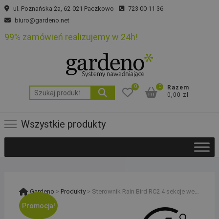
Skip
ul. Poznańska 2a, 62-021 Paczkowo
723 00 11 36
to
biuro@gardeno.net
content
99% zamówień realizujemy w 24h!
0
0
Razem
Szukaj:
0,00 zł
Wszystkie produkty
Gardeno
>
Produkty
>
Sterownik Rain Bird RC2 4 sekcje wewnętrzny z wbudowanym WiFi
Promocja!