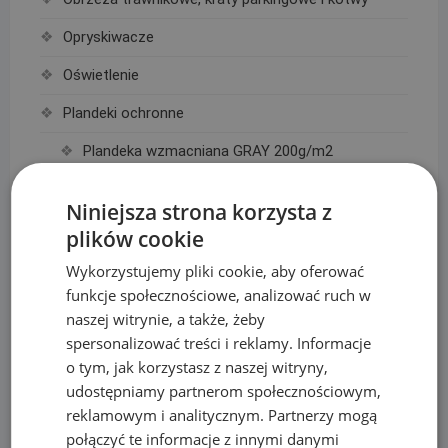
Opryskiwacze
Oświetlenie
Plandeki ochronne
Plandeka wzmacniana GRAY 200g/m2
Plandeka wzmacniana GREEN 90g/m2
Niniejsza strona korzysta z
Plandeka wzmacniana ULTRA WEIGHT 260g/m2
plików cookie
Plandeka zbrojona LENO CRYSTAL 100g/m2
Wykorzystujemy pliki cookie, aby oferować
funkcje społecznościowe, analizować ruch w
Podpory roślin
naszej witrynie, a także, żeby
Pompy
spersonalizować treści i reklamy. Informacje
o tym, jak korzystasz z naszej witryny,
Pompy IBO
udostępniamy partnerom społecznościowym,
reklamowym i analitycznym. Partnerzy mogą
Pompy Omnigena
połączyć te informacje z innymi danymi