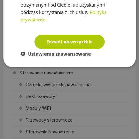
Sterowniki i akcesoria do pomp
otrzymanymi od Ciebie lub uzyskanymi
podczas korzystania z ich usług.
Polityka
Regulatory ciśnienia
prywatności
Rury PE
Siatki na krety, Akcesoria
Zezwól na wszystkie
Akcesoria do siatek
Ustawienia zaawansowane
Siatka na krety
Sterowanie nawadnianiem
Czujniki, wyłączniki nawadniania
Elektrozawory
Moduły WIFI
Przewody sterownicze
Sterowniki Nawadniania