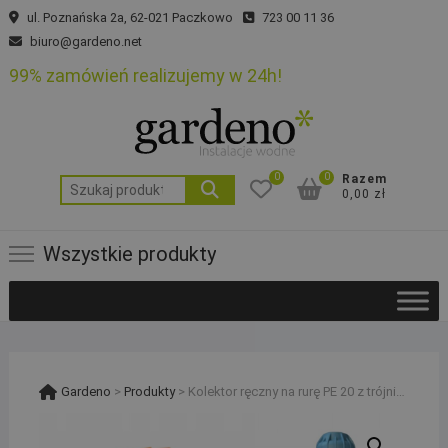
Skip
ul. Poznańska 2a, 62-021 Paczkowo
723 00 11 36
to
biuro@gardeno.net
content
99% zamówień realizujemy w 24h!
0
0
Razem
Szukaj:
0,00 zł
Wszystkie produkty
Gardeno
>
Produkty
>
Kolektor ręczny na rurę PE 20 z trójnikiem swivel do rozbudowy