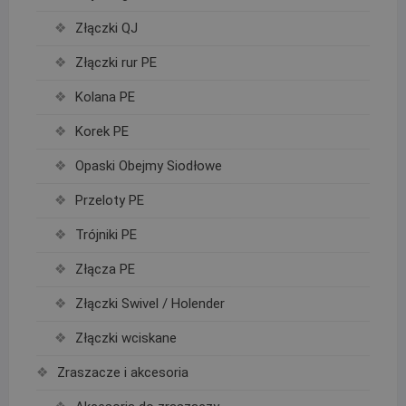
Złączki QJ
Złączki rur PE
Kolana PE
Korek PE
Opaski Obejmy Siodłowe
Przeloty PE
Trójniki PE
Złącza PE
Złączki Swivel / Holender
Złączki wciskane
Zraszacze i akcesoria